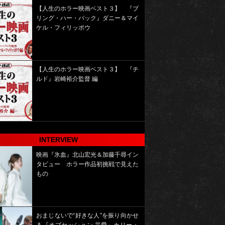
【人生のホラー映画ベスト３】 『ブ
リング・ハー・バック』ダニー＆マイ
ケル・フィリッポウ
【人生のホラー映画ベスト３】 『チ
ルド』岩崎裕介監督 編
INTERVIEW
映画『氷血』北山宏光＆加藤千尋イン
タビュー ホラー作品初挑戦で見えた
もの
おまじないで“好きな人”を振り向かせ