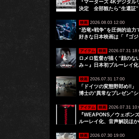
『マーターズ 4Kデジタ
決定 全部観たら“生還証
2026.08.03 12:00
映画
“恐竜×戦争”を圧倒的迫
好きな日本映画は「『ゴジ
2026.07.31 18:
アイテム
映画
ロメロ監督が描く“顔のない
み～』日本初ブルーレイ化
2026.07.31 17:00
映画
「ドイツの変態野郎め!!」
博士の“異常なプレゼン”
2026.07.31 10:
アイテム
映画
『WEAPONS／ウェポ
ルーレイ化、音声解説ほか
2026.07.30 19:00
映画