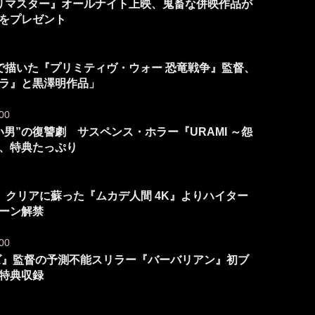
ルリマスター』オールナイト上映、鬼畜な併映作品が
”をプレゼント
力で描いた『プリミティヴ・ウォー 恐竜戦争』監督、
ラ』と黒澤明作品」
00
男”の復讐劇 サスペンス・ホラー『URAMI ～怨
、特典たっぷり
 クリアに蘇った『ムカデ人間 4K』よりハイター
シーン解禁
00
ンズ』監督の予測不能スリラー『バーバリアン』初ブ
特典収録