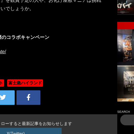
ト』を観賞予定の人や、お化け屋敷マニアは挑戦
ないでしょうか。
 戦慄のコラボキャンペーン
te/
ト
富士急ハイランド
SEARCH
ォローすると最新記事をお知らせします
X(Twitter)