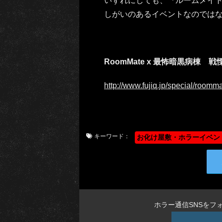
いずれにしても、『ルームメイ
しがいのあるイベントなのでは
RoomMate x 最怖暗黒病棟
http://www.fujiq.jp/special/roomma
キーワード：
お化け屋敷・ホラーイベン
ホラー通信SNSをフ