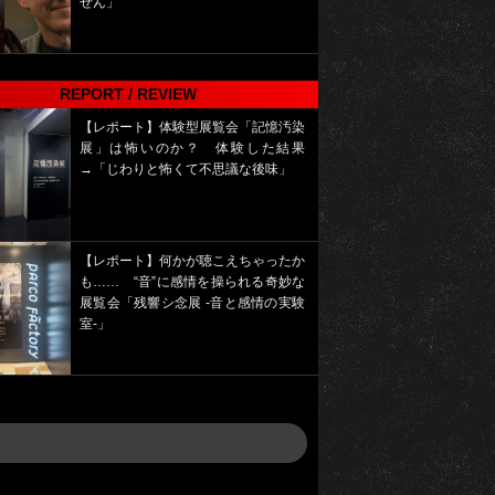
せん」
REPORT / REVIEW
【レポート】体験型展覧会「記憶汚染
展」は怖いのか？ 体験した結果
→「じわりと怖くて不思議な後味」
【レポート】何かが聴こえちゃったか
も…… “音”に感情を操られる奇妙な
展覧会「残響シ念展 -⾳と感情の実験
室-」