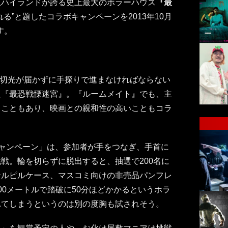
急ハイランドが誇る史上最大のホラーハウス
『最
る”と題したコラボキャンペーンを2013年10月
す。
、一切光が届かずに手探りで進まなければならない
た『最恐戦慄迷宮』。『ルームメイト』でも、主
うこともあり、映画との親和性の高いこともコラ
キャンペーン」は、参加者が手をつなぎ、手首に
戦。輪を切らずに脱出すると、抽選で200名に
ナルピルケース、マスコミ向けの非売品パンフレ
00メートルで踏破に50分ほどかかるというホラ
れてしまうというのは別の度胸も試されそう。