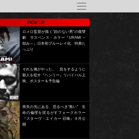
PICK UP
ロメロ監督が描く“顔のない男”の復讐
劇 サスペンス・ホラー『URAMI ～
怨み～』日本初ブルーレイ化、特典た
っぷり
それも俺がやった。 息をするように
殺人を犯す『ヘンリー』リバイバル上
映、ポスター＆予告編
喪失の先にある、恐るべき“救い” 生
命の倫理を揺るがすフォークホラー
『スターヴ・エイカー 召喚』９月公
開