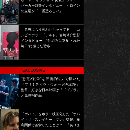
る『オブセッション 災愛』カリー・
バーカー監督インタビュー ヒロイン
の立場が「一番恐ろしい」
「意思はもう奪われちゃってる」 コ
ンビニホラー『チルド』岩崎裕介監督
インタビュー “仕組みに支配された
毎日”に感じた恐怖
EXCLUSIVE
“恐竜×戦争”を圧倒的迫力で描いた
『プリミティヴ・ウォー 恐竜戦争』
監督、好きな日本映画は「『ゴジラ』
と黒澤明作品」
「ポパイ」をホラー映画化した『ポパ
イ・ザ・スレイヤー・マン』監督、権
利関係で苦労したことは？→「ありま