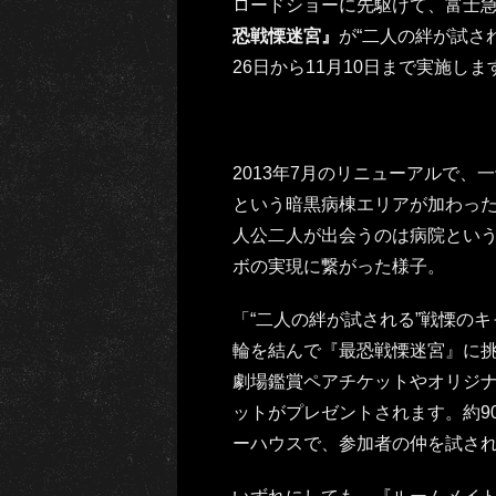
ロードショーに先駆けて、富士
恐戦慄迷宮』
が“二人の絆が試され
26日から11月10日まで実施しま
2013年7月のリニューアルで
という暗黒病棟エリアが加わっ
人公二人が出会うのは病院とい
ボの実現に繋がった様子。
「“二人の絆が試される”戦慄の
輪を結んで『最恐戦慄迷宮』に挑
劇場鑑賞ペアチケットやオリジ
ットがプレゼントされます。約9
ーハウスで、参加者の仲を試さ