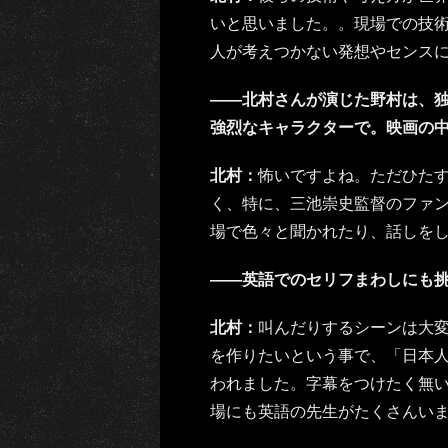
いと思いました。。現場での技
人が考えつかない発想やセンス
――北村さんが演じた野村は、
強烈なキャラクターで。映画の
北村：
怖いですよね。ただひたす
く、特に、三池崇史監督のファ
場で色々と聞かれたり、話しを
――英語でのセリフまわしにも
北村：
叫んだりするシーンは大
を作りたいという事で、「日本
われました。字幕をつけたく無
場にも英語の先生がたくさんい