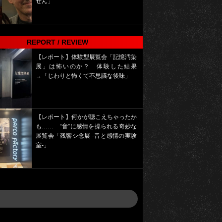
せん」
REPORT / REVIEW
【レポート】体験型展覧会「記憶汚染
展」は怖いのか？ 体験した結果
→「じわりと怖くて不思議な後味」
【レポート】何かが聴こえちゃったか
も…… “音”に感情を操られる奇妙な
展覧会「残響シ念展 -⾳と感情の実験
室-」