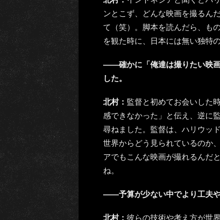
ンとこず、どんな映画を撮るん
て（笑）。脚本を読んだら、も
を観た時に、日本には無い独特
――確かに「俺達は撮りたい映
した。
北村：
監督と初めてお会いした
感できなかった」と伝え、逆に
尋ねました。監督は、ハリウッ
世界からどう見られているのか
アでもこんな映画が撮れるんだ
ね。
――予算が少ない中でより工夫
北村：
彼らの技術や考え方が世