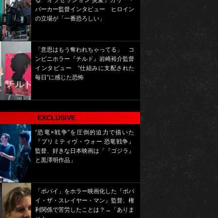
る『オブセッション 災愛』カリー・
バーカー監督インタビュー ヒロイン
の立場が「一番恐ろしい」
「意思はもう奪われちゃってる」 コ
ンビニホラー『チルド』岩崎裕介監督
インタビュー “仕組みに支配された
毎日”に感じた恐怖
EXCLUSIVE
“恐竜×戦争”を圧倒的迫力で描いた
『プリミティヴ・ウォー 恐竜戦争』
監督、好きな日本映画は「『ゴジラ』
と黒澤明作品」
「ポパイ」をホラー映画化した『ポパ
イ・ザ・スレイヤー・マン』監督、権
利関係で苦労したことは？→「ありま