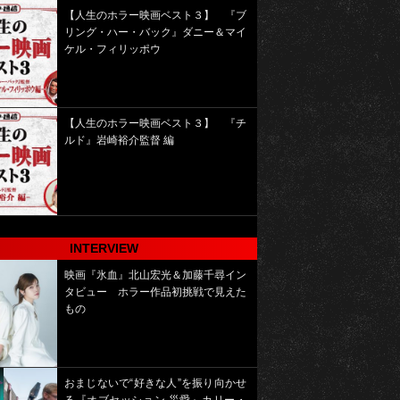
【人生のホラー映画ベスト３】 『ブ
リング・ハー・バック』ダニー＆マイ
ケル・フィリッポウ
【人生のホラー映画ベスト３】 『チ
ルド』岩崎裕介監督 編
INTERVIEW
映画『氷血』北山宏光＆加藤千尋イン
タビュー ホラー作品初挑戦で見えた
もの
おまじないで“好きな人”を振り向かせ