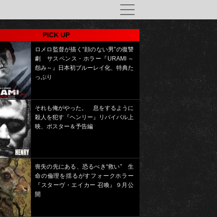
PICK UP
ロメロ監督が描く“顔のない男”の復讐
劇 サスペンス・ホラー『URAMI ～
怨み～』日本初ブルーレイ化、特典た
っぷり
それも俺がやった。 息をするように
殺人を犯す『ヘンリー』リバイバル上
映、ポスター＆予告編
喪失の先にある、恐るべき“救い” 生
命の倫理を揺るがすフォークホラー
『スターヴ・エイカー 召喚』９月公
開