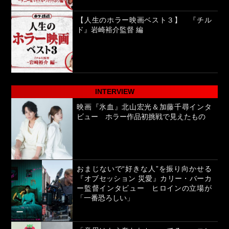
【人生のホラー映画ベスト３】 『チル
ド』岩崎裕介監督 編
INTERVIEW
映画『氷血』北山宏光＆加藤千尋インタ
ビュー ホラー作品初挑戦で見えたもの
おまじないで“好きな人”を振り向かせる
『オブセッション 災愛』カリー・バーカ
ー監督インタビュー ヒロインの立場が
「一番恐ろしい」