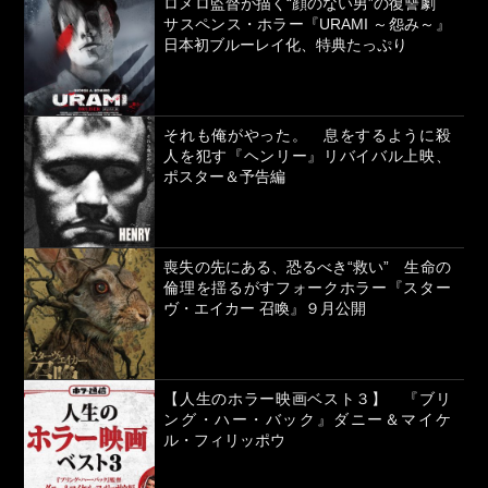
ロメロ監督が描く“顔のない男”の復讐劇
サスペンス・ホラー『URAMI ～怨み～』
日本初ブルーレイ化、特典たっぷり
それも俺がやった。 息をするように殺
人を犯す『ヘンリー』リバイバル上映、
ポスター＆予告編
喪失の先にある、恐るべき“救い” 生命の
倫理を揺るがすフォークホラー『スター
ヴ・エイカー 召喚』９月公開
【人生のホラー映画ベスト３】 『ブリ
ング・ハー・バック』ダニー＆マイケ
ル・フィリッポウ