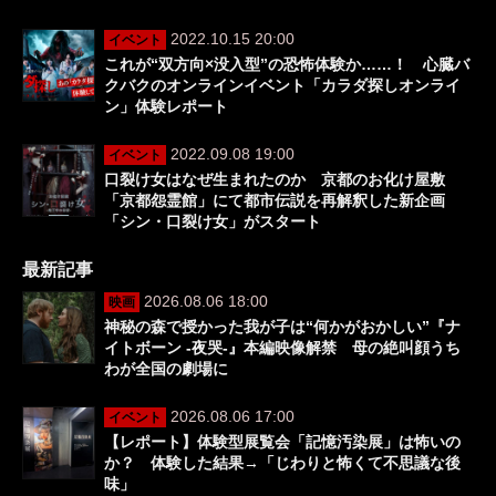
2022.10.15 20:00
イベント
これが“双方向×没入型”の恐怖体験か……！ 心臓バ
クバクのオンラインイベント「カラダ探しオンライ
ン」体験レポート
2022.09.08 19:00
イベント
口裂け女はなぜ生まれたのか 京都のお化け屋敷
「京都怨霊館」にて都市伝説を再解釈した新企画
「シン・口裂け女」がスタート
最新記事
2026.08.06 18:00
映画
神秘の森で授かった我が子は“何かがおかしい”『ナ
イトボーン -夜哭-』本編映像解禁 母の絶叫顔うち
わが全国の劇場に
2026.08.06 17:00
イベント
【レポート】体験型展覧会「記憶汚染展」は怖いの
か？ 体験した結果→「じわりと怖くて不思議な後
味」