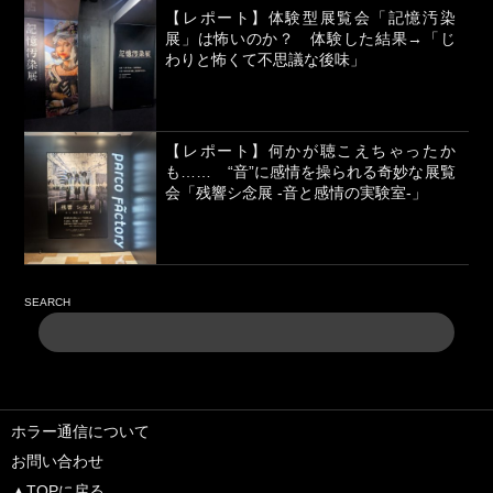
【レポート】体験型展覧会「記憶汚染
展」は怖いのか？ 体験した結果→「じ
わりと怖くて不思議な後味」
【レポート】何かが聴こえちゃったか
も…… “音”に感情を操られる奇妙な展覧
会「残響シ念展 -⾳と感情の実験室-」
SEARCH
ホラー通信について
お問い合わせ
▲TOPに戻る