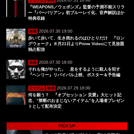
アイテム
映画
『WEAPONS／ウェポンズ』監督の予測不能スリラ
ー『バーバリアン』初ブルーレイ化、音声解説ほか
特典収録
2026.07.30 19:00
映画
歩いて歩いて、生き残れるのはひとりだけ 『ロン
グウォーク』８月21日よりPrime Videoにて見放題
独占配信
2026.07.30 18:00
映画
それも俺がやった。 息をするように殺人を犯す
『ヘンリー』リバイバル上映、ポスター＆予告編
2026.07.29 18:00
アイテム
映画
何を願う？ 『オブセッション 災愛』大ヒット記
念、“禁断のおまじないアイテム”を入場者プレゼン
トとして配布決定
PICK UP