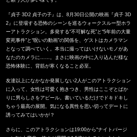
『貞子 3D2 貞子の子』は、8月30日公開の映画『貞子 3D
2』に登場する恐怖のシーンを巡るウォークスルー型ホラ
ーアトラクション。多発する“不可解な死”と“5年前の大量
変死事件”と“呪いの動画”の関係を、ゲストはカメラマン
となって調べていく。本当に撮ってはいけないモノがあ
なたのカメラに……。まさに映画の中に入り込んだ様な
恐怖体験に、背筋が寒くなること必至。
友達以上になかなか発展しない2人がこのアトラクション
に入って、女性は可愛く抱きつき、男性はここぞとばか
りに男らしさをアピール。書いているだけでドキドキし
ちゃう最高の展開。気になる異性を思い切ってデートに
誘ってみてはいかが？
さらに、このアトラクションは19:00から“ナイトバージ