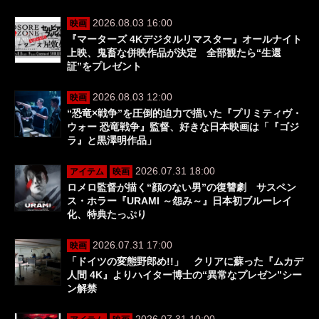
2026.08.03 16:00
映画
『マーターズ 4Kデジタルリマスター』オールナイト
上映、鬼畜な併映作品が決定 全部観たら“生還
証”をプレゼント
2026.08.03 12:00
映画
“恐竜×戦争”を圧倒的迫力で描いた『プリミティヴ・
ウォー 恐竜戦争』監督、好きな日本映画は「『ゴジ
ラ』と黒澤明作品」
2026.07.31 18:00
アイテム
映画
ロメロ監督が描く“顔のない男”の復讐劇 サスペン
ス・ホラー『URAMI ～怨み～』日本初ブルーレイ
化、特典たっぷり
2026.07.31 17:00
映画
「ドイツの変態野郎め!!」 クリアに蘇った『ムカデ
人間 4K』よりハイター博士の“異常なプレゼン”シー
ン解禁
2026.07.31 10:00