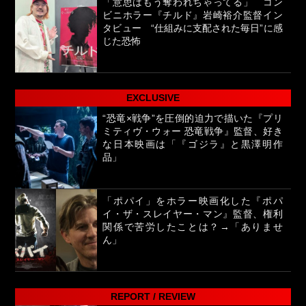
「意思はもう奪われちゃってる」 コン
ビニホラー『チルド』岩崎裕介監督イン
タビュー “仕組みに支配された毎日”に感
じた恐怖
EXCLUSIVE
“恐竜×戦争”を圧倒的迫力で描いた『プリ
ミティヴ・ウォー 恐竜戦争』監督、好き
な日本映画は「『ゴジラ』と黒澤明作
品」
「ポパイ」をホラー映画化した『ポパ
イ・ザ・スレイヤー・マン』監督、権利
関係で苦労したことは？→「ありませ
ん」
REPORT / REVIEW