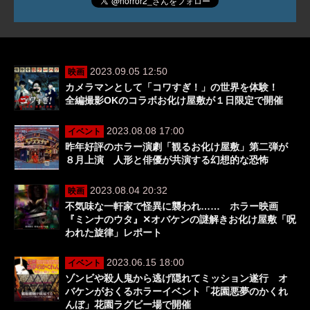
2023.09.05 12:50
映画
カメラマンとして「コワすぎ！」の世界を体験！
全編撮影OKのコラボお化け屋敷が１日限定で開催
2023.08.08 17:00
イベント
昨年好評のホラー演劇「観るお化け屋敷」第二弾が
８月上演 人形と俳優が共演する幻想的な恐怖
2023.08.04 20:32
映画
不気味な一軒家で怪異に襲われ…… ホラー映画
『ミンナのウタ』✕オバケンの謎解きお化け屋敷「呪
われた旋律」レポート
2023.06.15 18:00
イベント
ゾンビや殺人鬼から逃げ隠れてミッション遂行 オ
バケンがおくるホラーイベント「花園悪夢のかくれ
んぼ」花園ラグビー場で開催