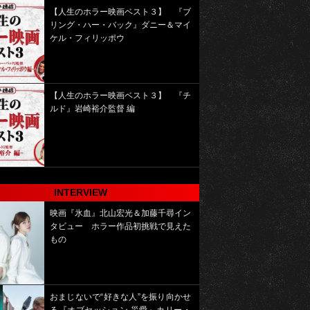
【人生のホラー映画ベスト３】 『ブ
リング・ハー・バック』ダニー＆マイ
ケル・フィリッポウ
【人生のホラー映画ベスト３】 『チ
ルド』岩崎裕介監督 編
INTERVIEW
映画『氷血』北山宏光＆加藤千尋イン
タビュー ホラー作品初挑戦で見えた
もの
おまじないで“好きな人”を振り向かせ