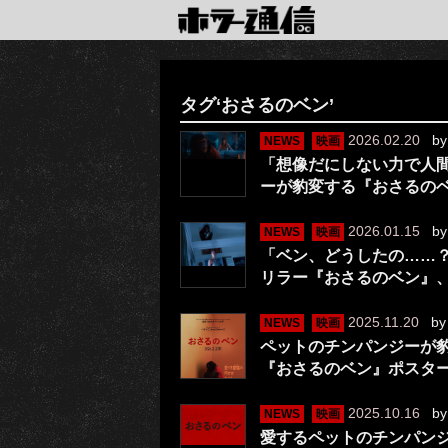
タグ‘おさるのベン’
2026.02.20
b
NEWS
映画
「想像だにしない力で人
ーが豹変する『おさるの
2026.01.15
b
NEWS
映画
「ベン、どうしたの……
リラー『おさるのベン』、
2025.11.20
b
NEWS
映画
ペットのチンパンジーが
『おさるのベン』ポスタ
2025.10.16
b
NEWS
映画
愛するペットのチンパン