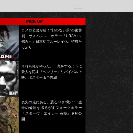
PICK UP
ロメロ監督が描く“顔のない男”の復讐
劇 サスペンス・ホラー『URAMI ～
怨み～』日本初ブルーレイ化、特典た
っぷり
それも俺がやった。 息をするように
殺人を犯す『ヘンリー』リバイバル上
映、ポスター＆予告編
喪失の先にある、恐るべき“救い” 生
命の倫理を揺るがすフォークホラー
『スターヴ・エイカー 召喚』９月公
開