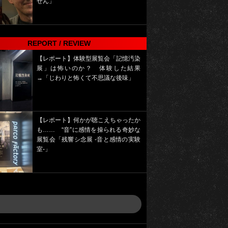
せん」
REPORT / REVIEW
【レポート】体験型展覧会「記憶汚染
展」は怖いのか？ 体験した結果
→「じわりと怖くて不思議な後味」
【レポート】何かが聴こえちゃったか
も…… “音”に感情を操られる奇妙な
展覧会「残響シ念展 -⾳と感情の実験
室-」