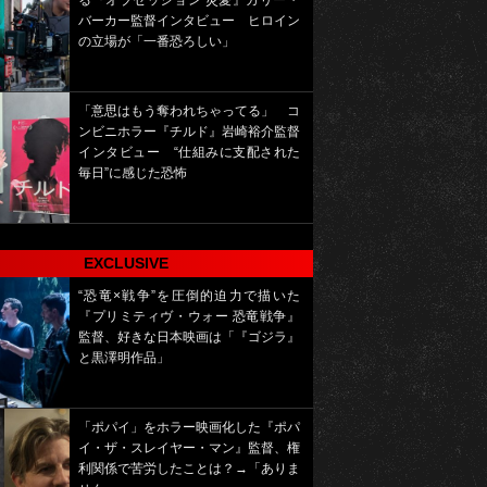
る『オブセッション 災愛』カリー・
バーカー監督インタビュー ヒロイン
の立場が「一番恐ろしい」
「意思はもう奪われちゃってる」 コ
ンビニホラー『チルド』岩崎裕介監督
インタビュー “仕組みに支配された
毎日”に感じた恐怖
EXCLUSIVE
“恐竜×戦争”を圧倒的迫力で描いた
『プリミティヴ・ウォー 恐竜戦争』
監督、好きな日本映画は「『ゴジラ』
と黒澤明作品」
「ポパイ」をホラー映画化した『ポパ
イ・ザ・スレイヤー・マン』監督、権
利関係で苦労したことは？→「ありま