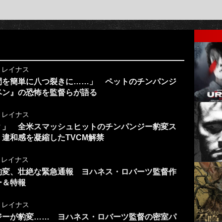
y
レイナス
間を簡単に八つ裂きに……」 ペットのチンパンジ
ベン』の恐怖を監督らが語る
y
レイナス
？」 全米スマッシュヒットのチンパンジー豹変ス
違和感を凝縮したTVCM解禁
y
レイナス
豹変、壮絶な緊急通報 ヨハネス・ロバーツ監督作
ー＆特報
y
レイナス
ジーが豹変…… ヨハネス・ロバーツ監督の密室パ