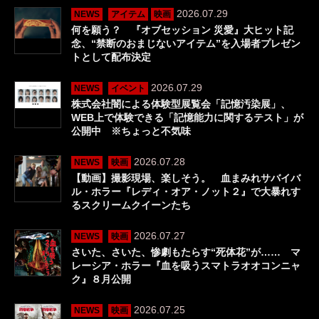
2026.07.29
NEWS
アイテム
映画
何を願う？ 『オブセッション 災愛』大ヒット記
念、“禁断のおまじないアイテム”を入場者プレゼン
トとして配布決定
2026.07.29
NEWS
イベント
株式会社闇による体験型展覧会「記憶汚染展」、
WEB上で体験できる「記憶能力に関するテスト」が
公開中 ※ちょっと不気味
2026.07.28
NEWS
映画
【動画】撮影現場、楽しそう。 血まみれサバイバ
ル・ホラー『レディ・オア・ノット２』で大暴れす
るスクリームクイーンたち
2026.07.27
NEWS
映画
さいた、さいた、惨劇もたらす“死体花”が…… マ
レーシア・ホラー『血を吸うスマトラオオコンニャ
ク』８月公開
2026.07.25
NEWS
映画