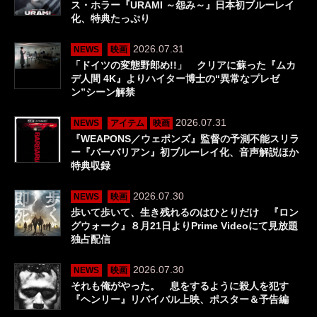
ス・ホラー『URAMI ～怨み～』日本初ブルーレイ
化、特典たっぷり
2026.07.31
NEWS
映画
「ドイツの変態野郎め!!」 クリアに蘇った『ムカ
デ人間 4K』よりハイター博士の“異常なプレゼ
ン”シーン解禁
2026.07.31
NEWS
アイテム
映画
『WEAPONS／ウェポンズ』監督の予測不能スリラ
ー『バーバリアン』初ブルーレイ化、音声解説ほか
特典収録
2026.07.30
NEWS
映画
歩いて歩いて、生き残れるのはひとりだけ 『ロン
グウォーク』８月21日よりPrime Videoにて見放題
独占配信
2026.07.30
NEWS
映画
それも俺がやった。 息をするように殺人を犯す
『ヘンリー』リバイバル上映、ポスター＆予告編