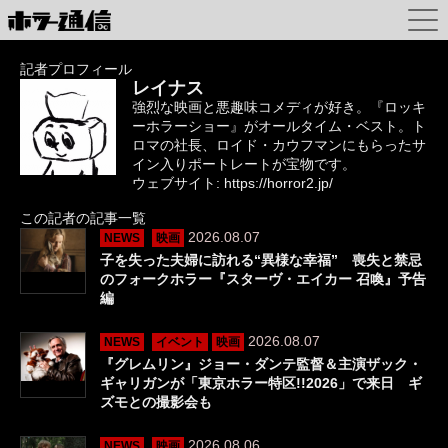
記者プロフィール
レイナス
強烈な映画と悪趣味コメディが好き。『ロッキ
ーホラーショー』がオールタイム・ベスト。ト
ロマの社長、ロイド・カウフマンにもらったサ
イン入りポートレートが宝物です。
ウェブサイト:
https://horror2.jp/
この記者の記事一覧
2026.08.07
NEWS
映画
子を失った夫婦に訪れる“異様な幸福” 喪失と禁忌
のフォークホラー『スターヴ・エイカー 召喚』予告
編
2026.08.07
NEWS
イベント
映画
『グレムリン』ジョー・ダンテ監督＆主演ザック・
ギャリガンが「東京ホラー特区!!2026」で来日 ギ
ズモとの撮影会も
2026.08.06
NEWS
映画