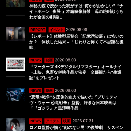
神秘の森で授かった我が子は“何かがおかしい”『ナ
イトボーン -夜哭-』本編映像解禁 母の絶叫顔うち
わが全国の劇場に
2026.08.06
REPORT
イベント
【レポート】体験型展覧会「記憶汚染展」は怖いの
か？ 体験した結果→「じわりと怖くて不思議な後
味」
2026.08.03
NEWS
映画
『マーターズ 4Kデジタルリマスター』オールナイ
ト上映、鬼畜な併映作品が決定 全部観たら“生還
証”をプレゼント
2026.08.03
NEWS
映画
“恐竜×戦争”を圧倒的迫力で描いた『プリミティ
ヴ・ウォー 恐竜戦争』監督、好きな日本映画は
「『ゴジラ』と黒澤明作品」
2026.07.31
NEWS
アイテム
映画
ロメロ監督が描く“顔のない男”の復讐劇 サスペン