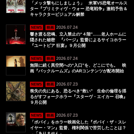
「メッタ撃ちにしましょう」 米軍VS恐竜オールス
ター『プリミティヴ・ウォー 恐竜戦争』激戦予告＆
キャラクタービジュアル解禁
2026.07.24
NEWS
映画
響き渡る悲鳴、立入禁止の“４階”……老人ホームに
隠された秘密 『パージ』監督によるサイコホラー
『ユートピア 狂宴』９月公開
2026.07.24
NEWS
映画
無限に続く異空間への“入口”を、どこにでも。 映
画『バックルームズ』のARコンテンツが配布開始
2026.07.23
NEWS
映画
喪失の先にある、恐るべき“救い” 生命の倫理を揺
るがすフォークホラー『スターヴ・エイカー 召喚』
９月公開
2026.07.23
NEWS
映画
「ポパイ」をホラー映画化した『ポパイ・ザ・スレ
イヤー・マン』監督、権利関係で苦労したことは？
→「ありません」