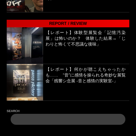
REPORT / REVIEW
【レポート】体験型展覧会「記憶汚染
展」は怖いのか？ 体験した結果→「じ
わりと怖くて不思議な後味」
【レポート】何かが聴こえちゃったか
も…… “音”に感情を操られる奇妙な展覧
会「残響シ念展 -⾳と感情の実験室-」
SEARCH