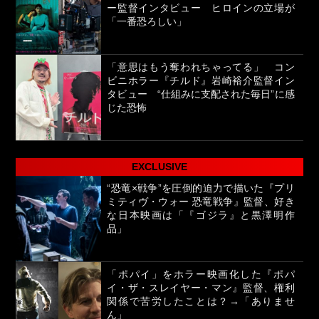
ー監督インタビュー ヒロインの立場が
「一番恐ろしい」
「意思はもう奪われちゃってる」 コン
ビニホラー『チルド』岩崎裕介監督イン
タビュー “仕組みに支配された毎日”に感
じた恐怖
EXCLUSIVE
“恐竜×戦争”を圧倒的迫力で描いた『プリ
ミティヴ・ウォー 恐竜戦争』監督、好き
な日本映画は「『ゴジラ』と黒澤明作
品」
「ポパイ」をホラー映画化した『ポパ
イ・ザ・スレイヤー・マン』監督、権利
関係で苦労したことは？→「ありませ
ん」