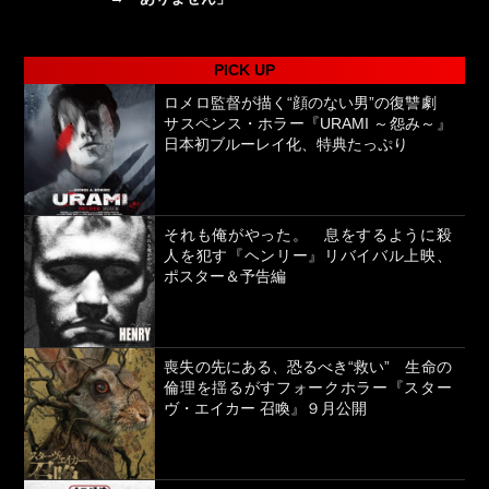
PICK UP
ロメロ監督が描く“顔のない男”の復讐劇
サスペンス・ホラー『URAMI ～怨み～』
日本初ブルーレイ化、特典たっぷり
それも俺がやった。 息をするように殺
人を犯す『ヘンリー』リバイバル上映、
ポスター＆予告編
喪失の先にある、恐るべき“救い” 生命の
倫理を揺るがすフォークホラー『スター
ヴ・エイカー 召喚』９月公開