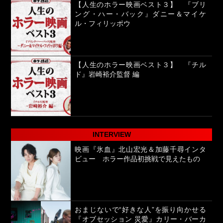
【人生のホラー映画ベスト３】 『ブリ
ング・ハー・バック』ダニー＆マイケ
ル・フィリッポウ
【人生のホラー映画ベスト３】 『チル
ド』岩崎裕介監督 編
INTERVIEW
映画『氷血』北山宏光＆加藤千尋インタ
ビュー ホラー作品初挑戦で見えたもの
おまじないで“好きな人”を振り向かせる
『オブセッション 災愛』カリー・バーカ