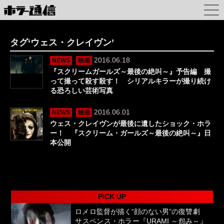
タグ‘ウェス・クレイヴン’
2016.06.18
NEWS
映画
『スクリームガールズ～最後の絶叫～』予告編 撮
って撮って殺す殺す！ シリアルキラーが撮り続け
る恐ろしい芸術写真
2016.06.01
NEWS
映画
ウェス・クレイヴンが最後に遺したショック・ホラ
ー！ 『スクリーム・ガールズ～最後の絶叫～』日
本公開
PICK UP
ロメロ監督が描く“顔のない男”の復讐劇
サスペンス・ホラー『URAMI ～怨み～』