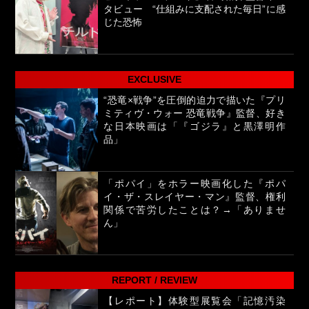
タビュー “仕組みに支配された毎日”に感
じた恐怖
EXCLUSIVE
“恐竜×戦争”を圧倒的迫力で描いた『プリ
ミティヴ・ウォー 恐竜戦争』監督、好き
な日本映画は「『ゴジラ』と黒澤明作
品」
「ポパイ」をホラー映画化した『ポパ
イ・ザ・スレイヤー・マン』監督、権利
関係で苦労したことは？→「ありませ
ん」
REPORT / REVIEW
【レポート】体験型展覧会「記憶汚染