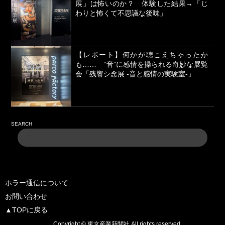
展」は怖いのか？ 体験した結果→「じ
わりと怖くて不思議な後味」
【レポート】何かが聴こえちゃったか
も…… “音”に感情を操られる奇妙な展覧
会「残響シ念展 -⾳と感情の実験室-」
SEARCH
ホラー通信について
お問い合わせ
▲TOPに戻る
Copyright ©
東京産業新聞社
All rights reserved.