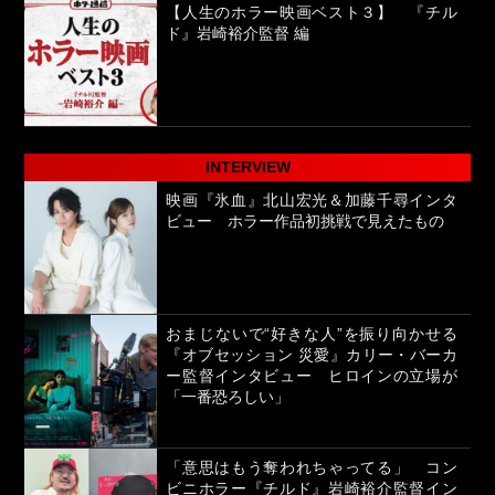
【人生のホラー映画ベスト３】 『チル
ド』岩崎裕介監督 編
INTERVIEW
映画『氷血』北山宏光＆加藤千尋インタ
ビュー ホラー作品初挑戦で見えたもの
おまじないで“好きな人”を振り向かせる
『オブセッション 災愛』カリー・バーカ
ー監督インタビュー ヒロインの立場が
「一番恐ろしい」
「意思はもう奪われちゃってる」 コン
ビニホラー『チルド』岩崎裕介監督イン