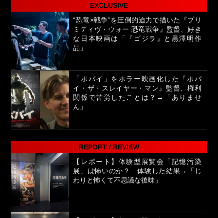
EXCLUSIVE
“恐竜×戦争”を圧倒的迫力で描いた『プリ
ミティヴ・ウォー 恐竜戦争』監督、好き
な日本映画は「『ゴジラ』と黒澤明作
品」
「ポパイ」をホラー映画化した『ポパ
イ・ザ・スレイヤー・マン』監督、権利
関係で苦労したことは？→「ありませ
ん」
REPORT / REVIEW
【レポート】体験型展覧会「記憶汚染
展」は怖いのか？ 体験した結果→「じ
わりと怖くて不思議な後味」