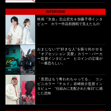
INTERVIEW
映画『氷血』北山宏光＆加藤千尋インタ
ビュー ホラー作品初挑戦で見えたもの
おまじないで“好きな人”を振り向かせる
『オブセッション 災愛』カリー・バーカ
ー監督インタビュー ヒロインの立場が
「一番恐ろしい」
「意思はもう奪われちゃってる」 コン
ビニホラー『チルド』岩崎裕介監督イン
タビュー “仕組みに支配された毎日”に感
じた恐怖