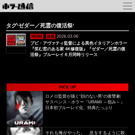
タグ‘ゼダー／死霊の復活祭’
2026.03.06
NEWS
映画
プピ・アヴァティ監督による異色イタリアンホラー
『笑む窓のある家 4K修復版』『ゼダー／死霊の復
活祭』ブルーレイ６月同時リリース
PICK UP
ロメロ監督が描く“顔のない男”の復讐劇
サスペンス・ホラー『URAMI ～怨み～』
日本初ブルーレイ化、特典たっぷり
それも俺がやった。 息をするように殺