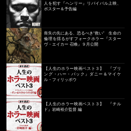
人を犯す『ヘンリー』リバイバル上映、
ポスター＆予告編
喪失の先にある、恐るべき“救い” 生命の
倫理を揺るがすフォークホラー『スター
ヴ・エイカー 召喚』９月公開
【人生のホラー映画ベスト３】 『ブリ
ング・ハー・バック』ダニー＆マイケ
ル・フィリッポウ
【人生のホラー映画ベスト３】 『チル
ド』岩崎裕介監督 編