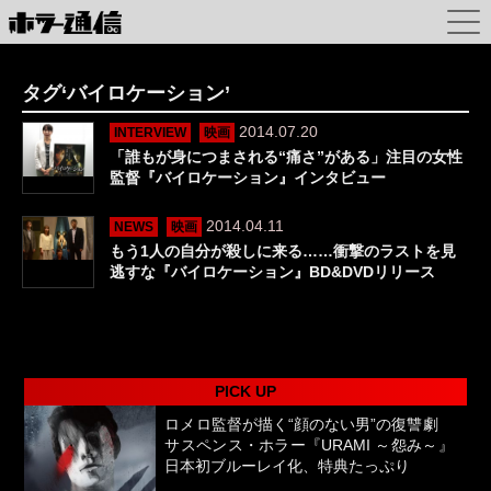
タグ‘バイロケーション’
2014.07.20
INTERVIEW
映画
「誰もが身につまされる“痛さ”がある」注目の女性
監督『バイロケーション』インタビュー
2014.04.11
NEWS
映画
もう1人の自分が殺しに来る……衝撃のラストを見
逃すな『バイロケーション』BD&DVDリリース
PICK UP
ロメロ監督が描く“顔のない男”の復讐劇
サスペンス・ホラー『URAMI ～怨み～』
日本初ブルーレイ化、特典たっぷり