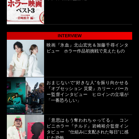
INTERVIEW
映画『氷血』北山宏光＆加藤千尋インタ
ビュー ホラー作品初挑戦で見えたもの
おまじないで“好きな人”を振り向かせる
『オブセッション 災愛』カリー・バーカ
ー監督インタビュー ヒロインの立場が
「一番恐ろしい」
「意思はもう奪われちゃってる」 コン
ビニホラー『チルド』岩崎裕介監督イン
タビュー “仕組みに支配された毎日”に感
じた恐怖