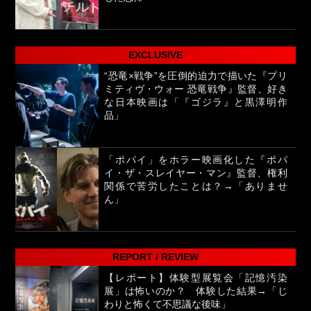
EXCLUSIVE
“恐竜×戦争”を圧倒的迫力で描いた『プリ
ミティヴ・ウォー 恐竜戦争』監督、好き
な日本映画は「『ゴジラ』と黒澤明作
品」
「ポパイ」をホラー映画化した『ポパ
イ・ザ・スレイヤー・マン』監督、権利
関係で苦労したことは？→「ありませ
ん」
REPORT / REVIEW
【レポート】体験型展覧会「記憶汚染
展」は怖いのか？ 体験した結果→「じ
わりと怖くて不思議な後味」