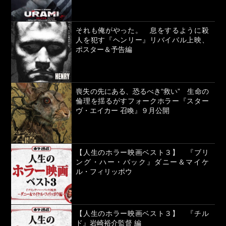
それも俺がやった。 息をするように殺
人を犯す『ヘンリー』リバイバル上映、
ポスター＆予告編
喪失の先にある、恐るべき“救い” 生命の
倫理を揺るがすフォークホラー『スター
ヴ・エイカー 召喚』９月公開
【人生のホラー映画ベスト３】 『ブリ
ング・ハー・バック』ダニー＆マイケ
ル・フィリッポウ
【人生のホラー映画ベスト３】 『チル
ド』岩崎裕介監督 編