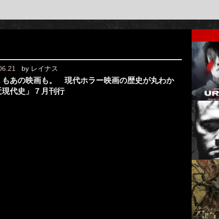
06.21
by
レイナス
』もあの映画も。 現代ホラー映画の歴史が丸わか
近現代史」７月刊行