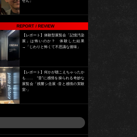
せん」
REPORT / REVIEW
【レポート】体験型展覧会「記憶汚染
展」は怖いのか？ 体験した結果
→「じわりと怖くて不思議な後味」
【レポート】何かが聴こえちゃったか
も…… “音”に感情を操られる奇妙な
展覧会「残響シ念展 -⾳と感情の実験
室-」