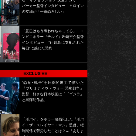
る『オブセッション 災愛』カリー・
バーカー監督インタビュー ヒロイン
の立場が「一番恐ろしい」
「意思はもう奪われちゃってる」 コ
ンビニホラー『チルド』岩崎裕介監督
インタビュー “仕組みに支配された
毎日”に感じた恐怖
EXCLUSIVE
“恐竜×戦争”を圧倒的迫力で描いた
『プリミティヴ・ウォー 恐竜戦争』
監督、好きな日本映画は「『ゴジラ』
と黒澤明作品」
「ポパイ」をホラー映画化した『ポパ
イ・ザ・スレイヤー・マン』監督、権
利関係で苦労したことは？→「ありま