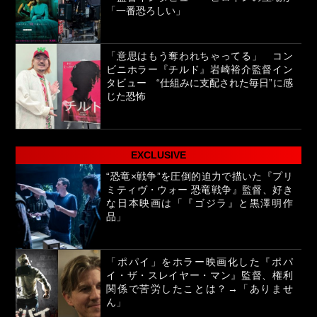
「一番恐ろしい」
「意思はもう奪われちゃってる」 コン
ビニホラー『チルド』岩崎裕介監督イン
タビュー “仕組みに支配された毎日”に感
じた恐怖
EXCLUSIVE
“恐竜×戦争”を圧倒的迫力で描いた『プリ
ミティヴ・ウォー 恐竜戦争』監督、好き
な日本映画は「『ゴジラ』と黒澤明作
品」
「ポパイ」をホラー映画化した『ポパ
イ・ザ・スレイヤー・マン』監督、権利
関係で苦労したことは？→「ありませ
ん」