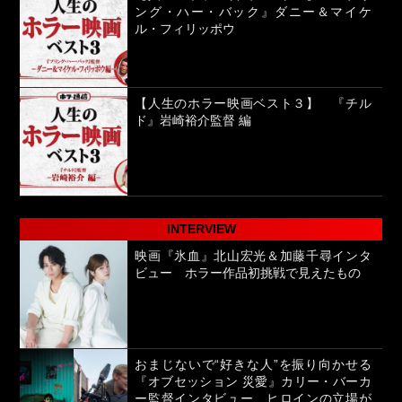
ング・ハー・バック』ダニー＆マイケ
ル・フィリッポウ
【人生のホラー映画ベスト３】 『チル
ド』岩崎裕介監督 編
INTERVIEW
映画『氷血』北山宏光＆加藤千尋インタ
ビュー ホラー作品初挑戦で見えたもの
おまじないで“好きな人”を振り向かせる
『オブセッション 災愛』カリー・バーカ
ー監督インタビュー ヒロインの立場が