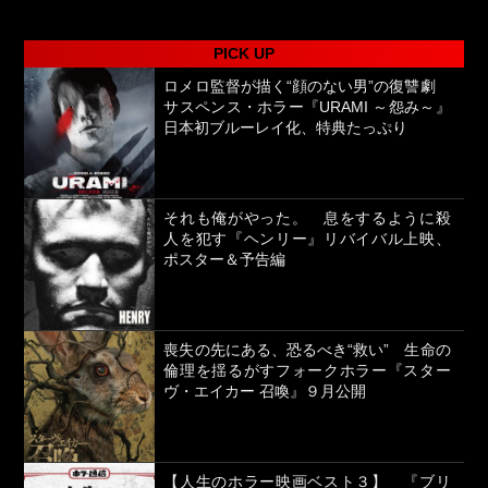
PICK UP
ロメロ監督が描く“顔のない男”の復讐劇
サスペンス・ホラー『URAMI ～怨み～』
日本初ブルーレイ化、特典たっぷり
それも俺がやった。 息をするように殺
人を犯す『ヘンリー』リバイバル上映、
ポスター＆予告編
喪失の先にある、恐るべき“救い” 生命の
倫理を揺るがすフォークホラー『スター
ヴ・エイカー 召喚』９月公開
【人生のホラー映画ベスト３】 『ブリ