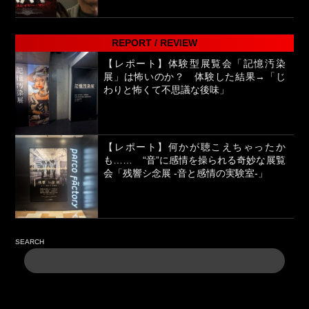
REPORT / REVIEW
【レポート】体験型展覧会「記憶汚染
展」は怖いのか？ 体験した結果→「じ
わりと怖くて不思議な後味」
【レポート】何かが聴こえちゃったか
も…… “音”に感情を操られる奇妙な展覧
会「残響シ念展 -⾳と感情の実験室-」
SEARCH