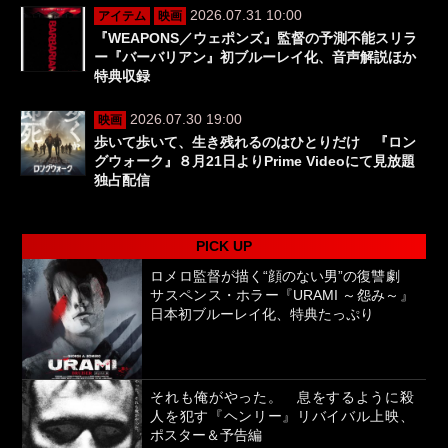
2026.07.31 10:00
アイテム
映画
『WEAPONS／ウェポンズ』監督の予測不能スリラ
ー『バーバリアン』初ブルーレイ化、音声解説ほか
特典収録
2026.07.30 19:00
映画
歩いて歩いて、生き残れるのはひとりだけ 『ロン
グウォーク』８月21日よりPrime Videoにて見放題
独占配信
PICK UP
ロメロ監督が描く“顔のない男”の復讐劇
サスペンス・ホラー『URAMI ～怨み～』
日本初ブルーレイ化、特典たっぷり
それも俺がやった。 息をするように殺
人を犯す『ヘンリー』リバイバル上映、
ポスター＆予告編