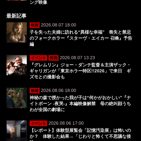
ング映像
最新記事
2026.08.07 18:00
映画
子を失った夫婦に訪れる“異様な幸福” 喪失と禁忌
のフォークホラー『スターヴ・エイカー 召喚』予告
編
2026.08.07 13:23
イベント
映画
『グレムリン』ジョー・ダンテ監督＆主演ザック・
ギャリガンが「東京ホラー特区!!2026」で来日 ギ
ズモとの撮影会も
2026.08.06 18:00
映画
神秘の森で授かった我が子は“何かがおかしい”『ナ
イトボーン -夜哭-』本編映像解禁 母の絶叫顔うち
わが全国の劇場に
2026.08.06 17:00
イベント
【レポート】体験型展覧会「記憶汚染展」は怖いの
か？ 体験した結果→「じわりと怖くて不思議な後