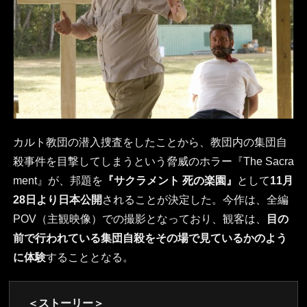
カルト教団の潜入捜査をしたことから、教団内の集団自
殺事件を目撃してしまうという脅威のホラー『The Sacra
ment』が、邦題を
『サクラメント 死の楽園』
として
11月
28日より日本公開
されることが決定した。今作は、全編
POV（主観映像）での撮影となっており、観客は、
目の
前で行われている集団自殺をその場で見ているかのよう
に体験
することとなる。
＜ストーリー＞