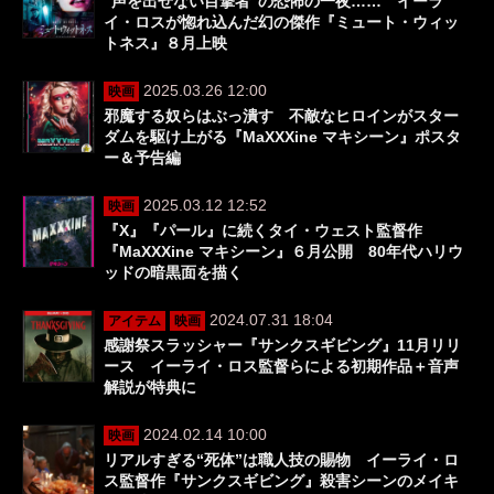
“声を出せない目撃者”の恐怖の一夜…… イーラ
イ・ロスが惚れ込んだ幻の傑作『ミュート・ウィッ
トネス』８月上映
2025.03.26 12:00
映画
邪魔する奴らはぶっ潰す 不敵なヒロインがスター
ダムを駆け上がる『MaXXXine マキシーン』ポスタ
ー＆予告編
2025.03.12 12:52
映画
『X』『パール』に続くタイ・ウェスト監督作
『MaXXXine マキシーン』６月公開 80年代ハリウ
ッドの暗黒面を描く
2024.07.31 18:04
アイテム
映画
感謝祭スラッシャー『サンクスギビング』11月リリ
ース イーライ・ロス監督らによる初期作品＋音声
解説が特典に
2024.02.14 10:00
映画
リアルすぎる“死体”は職人技の賜物 イーライ・ロ
ス監督作『サンクスギビング』殺害シーンのメイキ