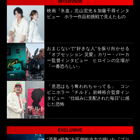
INTERVIEW
映画『氷血』北山宏光＆加藤千尋インタ
ビュー ホラー作品初挑戦で見えたもの
おまじないで“好きな人”を振り向かせる
『オブセッション 災愛』カリー・バーカ
ー監督インタビュー ヒロインの立場が
「一番恐ろしい」
「意思はもう奪われちゃってる」 コン
ビニホラー『チルド』岩崎裕介監督イン
タビュー “仕組みに支配された毎日”に感
じた恐怖
EXCLUSIVE
“恐竜×戦争”を圧倒的迫力で描いた『プリ