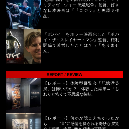
ミティヴ・ウォー 恐竜戦争』監督、好き
な日本映画は「『ゴジラ』と黒澤明作
品」
「ポパイ」をホラー映画化した『ポパ
イ・ザ・スレイヤー・マン』監督、権利
関係で苦労したことは？→「ありませ
ん」
REPORT / REVIEW
【レポート】体験型展覧会「記憶汚染
展」は怖いのか？ 体験した結果→「じ
わりと怖くて不思議な後味」
【レポート】何かが聴こえちゃったか
も…… “音”に感情を操られる奇妙な展覧
会「残響シ念展 -⾳と感情の実験室-」