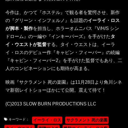
今作は、かつて『ホステル』で観る者を驚愕させ、新作
の『グリーン・インフェルノ』も話題の
イーライ・ロス
が脚本・製作
を担当し、ホラーオムニバス『V/H/S シン
ドローム』の一編や『インキーパーズ』を手がけた
タ
イ・ウエストが監督
する。タイ・ウエストは、イーラ
イ・ロスのデビュー作『キャビン・フィーバー』の続編
『キャビン・フィーバー2』を手がけた監督でもあり、二
人のコンビネーションにも期待が高まる。
映画『サクラメント 死の楽園』は11月28日より角川シネ
マ新宿レイトショーほかにて公開。震えて待て！
(C)2013 SLOW BURN PRODUCTIONS LLC
キーワード：
イーライ・ロス
サクラメント 死の楽園