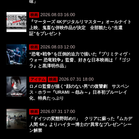
味」
2026.08.03 16:00
映画
『マーターズ 4Kデジタルリマスター』オールナイト
上映、鬼畜な併映作品が決定 全部観たら“生還
証”をプレゼント
2026.08.03 12:00
映画
“恐竜×戦争”を圧倒的迫力で描いた『プリミティヴ・
ウォー 恐竜戦争』監督、好きな日本映画は「『ゴジ
ラ』と黒澤明作品」
2026.07.31 18:00
アイテム
映画
ロメロ監督が描く“顔のない男”の復讐劇 サスペン
ス・ホラー『URAMI ～怨み～』日本初ブルーレイ
化、特典たっぷり
2026.07.31 17:00
映画
「ドイツの変態野郎め!!」 クリアに蘇った『ムカデ
人間 4K』よりハイター博士の“異常なプレゼン”シー
ン解禁