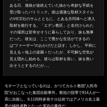
ある日、連絡が途絶えていた妹から奇妙な手紙を
受け取ったパトリック。彼は過激な取材スタイル
のVICE社のサムとともに、とある共同体へと潜入
取材を敢行する。「エデン教区」と名付けられた
その場所は皆幸せそうに暮らしており、妹も無事
だった。彼女は、ここで豊かな生活ができるの
は“ファーザー”のおかげだと話す。しかし、平和に
見える＜地上の楽園＞だったが、不可解な空気が
見え隠れし始める。彼らは取材を装い、妹を救い
出そうとするのだが…。
モチーフとなっているのは、かつてカルト教団“人民寺
院”がおこなった集団自殺事件。教祖の指導で914人が一
斉に自殺し、9.11同時多発テロ以前ではアメリカ史上最
悪の犠牲者数となった実在の事件だ。