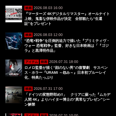
2026.08.03 16:00
映画
『マーターズ 4Kデジタルリマスター』オールナイト
上映、鬼畜な併映作品が決定 全部観たら“生還
証”をプレゼント
2026.08.03 12:00
映画
“恐竜×戦争”を圧倒的迫力で描いた『プリミティヴ・
ウォー 恐竜戦争』監督、好きな日本映画は「『ゴジ
ラ』と黒澤明作品」
2026.07.31 18:00
アイテム
映画
ロメロ監督が描く“顔のない男”の復讐劇 サスペン
ス・ホラー『URAMI ～怨み～』日本初ブルーレイ
化、特典たっぷり
2026.07.31 17:00
映画
「ドイツの変態野郎め!!」 クリアに蘇った『ムカデ
人間 4K』よりハイター博士の“異常なプレゼン”シー
ン解禁
2026.07.31 10:00
アイテム
映画