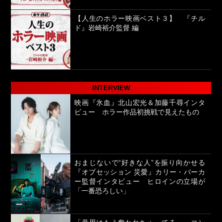
【人生のホラー映画ベスト３】 『チル
ド』岩崎裕介監督 編
INTERVIEW
映画『氷血』北山宏光＆加藤千尋インタ
ビュー ホラー作品初挑戦で見えたもの
おまじないで“好きな人”を振り向かせる
『オブセッション 災愛』カリー・バーカ
ー監督インタビュー ヒロインの立場が
「一番恐ろしい」