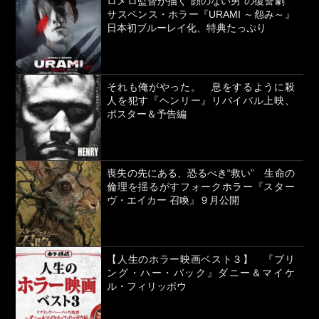
ロメロ監督が描く“顔のない男”の復讐劇
サスペンス・ホラー『URAMI ～怨み～』
日本初ブルーレイ化、特典たっぷり
それも俺がやった。 息をするように殺
人を犯す『ヘンリー』リバイバル上映、
ポスター＆予告編
喪失の先にある、恐るべき“救い” 生命の
倫理を揺るがすフォークホラー『スター
ヴ・エイカー 召喚』９月公開
【人生のホラー映画ベスト３】 『ブリ
ング・ハー・バック』ダニー＆マイケ
ル・フィリッポウ