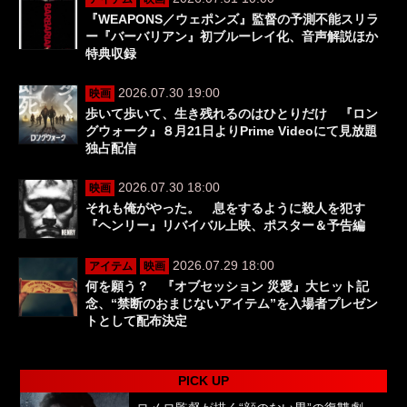
『WEAPONS／ウェポンズ』監督の予測不能スリラ
ー『バーバリアン』初ブルーレイ化、音声解説ほか
特典収録
2026.07.30 19:00
映画
歩いて歩いて、生き残れるのはひとりだけ 『ロン
グウォーク』８月21日よりPrime Videoにて見放題
独占配信
2026.07.30 18:00
映画
それも俺がやった。 息をするように殺人を犯す
『ヘンリー』リバイバル上映、ポスター＆予告編
2026.07.29 18:00
アイテム
映画
何を願う？ 『オブセッション 災愛』大ヒット記
念、“禁断のおまじないアイテム”を入場者プレゼン
トとして配布決定
PICK UP