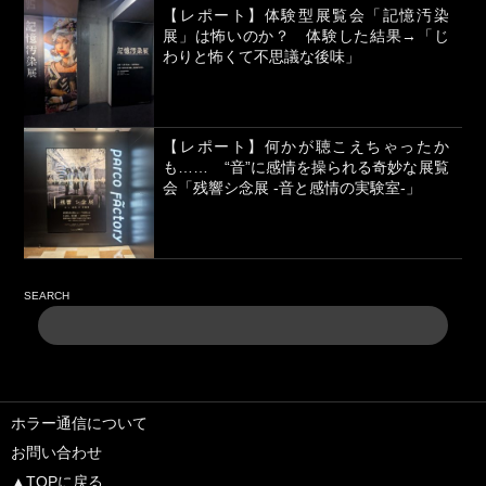
【レポート】体験型展覧会「記憶汚染
展」は怖いのか？ 体験した結果→「じ
わりと怖くて不思議な後味」
【レポート】何かが聴こえちゃったか
も…… “音”に感情を操られる奇妙な展覧
会「残響シ念展 -⾳と感情の実験室-」
SEARCH
ホラー通信について
お問い合わせ
▲TOPに戻る