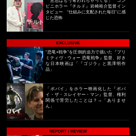
「意思はもう奪われちゃってる」 コン
ビニホラー『チルド』岩崎裕介監督イン
タビュー “仕組みに支配された毎日”に感
じた恐怖
EXCLUSIVE
“恐竜×戦争”を圧倒的迫力で描いた『プリ
ミティヴ・ウォー 恐竜戦争』監督、好き
な日本映画は「『ゴジラ』と黒澤明作
品」
「ポパイ」をホラー映画化した『ポパ
イ・ザ・スレイヤー・マン』監督、権利
関係で苦労したことは？→「ありませ
ん」
REPORT / REVIEW