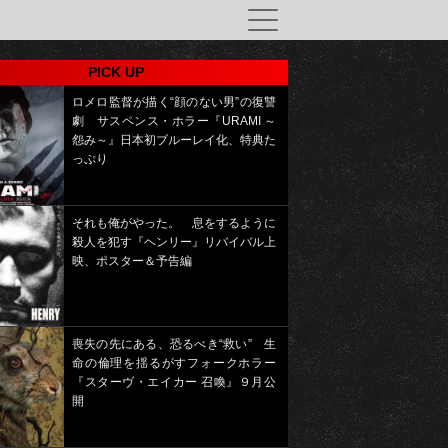
PICK UP
ロメロ監督が描く“顔のない男”の復讐
劇 サスペンス・ホラー『URAMI ～
怨み～』日本初ブルーレイ化、特典た
っぷり
それも俺がやった。 息をするように
殺人を犯す『ヘンリー』リバイバル上
映、ポスター＆予告編
喪失の先にある、恐るべき“救い” 生
命の倫理を揺るがすフォークホラー
『スターヴ・エイカー 召喚』９月公
開