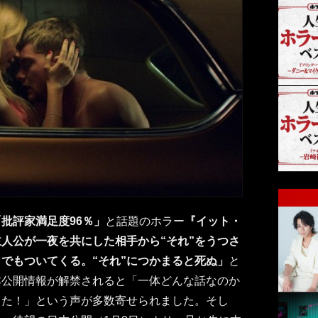
批評家満足度96％」
と話題のホラー
『イット・
主人公が一夜を共にした相手から“それ”をうつさ
までもついてくる。“それ”につかまると死ぬ」
と
本公開情報が解禁されると「一体どんな話なのか
てた！」という声が多数寄せられました。そし