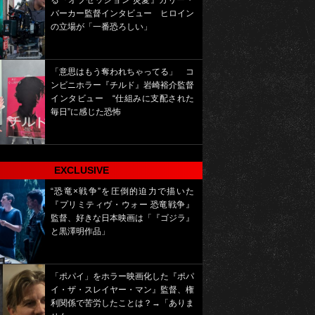
る『オブセッション 災愛』カリー・
バーカー監督インタビュー ヒロイン
の立場が「一番恐ろしい」
「意思はもう奪われちゃってる」 コ
ンビニホラー『チルド』岩崎裕介監督
インタビュー “仕組みに支配された
毎日”に感じた恐怖
EXCLUSIVE
“恐竜×戦争”を圧倒的迫力で描いた
『プリミティヴ・ウォー 恐竜戦争』
監督、好きな日本映画は「『ゴジラ』
と黒澤明作品」
「ポパイ」をホラー映画化した『ポパ
イ・ザ・スレイヤー・マン』監督、権
利関係で苦労したことは？→「ありま