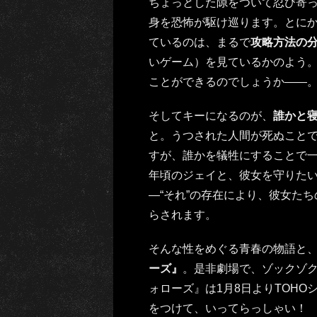
ちょっとした隙をついて忍び寄って
身を恐怖が駆け巡ります。とに
ているのは、まるで
攻略方法の
いゲーム）を見ているかのよう。
ことができるのでしょうか――
そしてキーになるのが、
誰かと寝
と。うつされた人間が死ぬことで
すが、誰かを犠牲にすることで一
年頃のジェイと、彼女を守りた
―“それ”の存在により、彼女た
らされます。
そんな性をめぐる青春の物語と
ーズ』
。是非劇場で、ゾックゾ
ォローズ』は1月8日よりTOH
をつけて、いってらっしゃい！