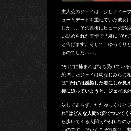
主人公のジェイは、少しナイー
ューとデートを重ねていた彼女
しかし、その直後にヒューの態
い詰められた表情で
「君に“それ
と告げます。そして、ゆっくりと
るのでした……。
“それ”に捕まれば待ち受けている
恐怖したジェイは幼なじみらに
は
“それ”は感染した者にしか見
後に迫っていようと、ジェイ以
決して走らず、ただゆっくりとジ
れ”はどんな人間の姿でついてく
ら歩いてくる人間”が“それ”な
いのです。だからこそ観客は、