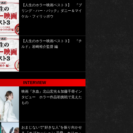
【人生のホラー映画ベスト３】 『ブ
リング・ハー・バック』ダニー＆マイ
ケル・フィリッポウ
【人生のホラー映画ベスト３】 『チ
ルド』岩崎裕介監督 編
INTERVIEW
映画『氷血』北山宏光＆加藤千尋イン
タビュー ホラー作品初挑戦で見えた
もの
おまじないで“好きな人”を振り向かせ