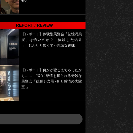
せん」
REPORT / REVIEW
【レポート】体験型展覧会「記憶汚染
展」は怖いのか？ 体験した結果
→「じわりと怖くて不思議な後味」
【レポート】何かが聴こえちゃったか
も…… “音”に感情を操られる奇妙な
展覧会「残響シ念展 -⾳と感情の実験
室-」