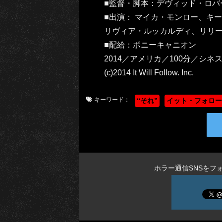
■監督・脚本：デヴィッド・ロバ
■出演： マイカ・モンロー、キ
リヴィア・ルッカルディ、リリ
■配給：ポニーキャニオン
2014／アメリカ／100分／シネスコ
(c)2014 It Will Follow. Inc.
キーワード：
“それ”
イット・フォロー
ホラー通信SNSをフ