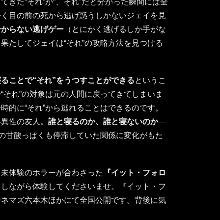
きた“それ”が“、それ”だと分かった瞬間には全
かく目の前の死から逃げ惑うしかないジェイを見
分からない逃げゲー
（とにかく逃げるしか手がな
果たしてジェイは“それ”の攻略方法を見つける
。
ることで“それ”をうつすことができる
というこ
“それ”の対象は元の人間に戻ってきてしまいま
時的に“それ”から逃れることはできるのです。
い異性の友人。
誰と寝るのか、誰と寝ないのか
―
ちの甘酸っぱくも停滞していた関係に変化がもた
、未体験のホラーが合わさった
『イット・フォロ
クしながら体験してくださいませ。『イット・フ
Oシネマズ六本木ほかにて全国公開です。背後に気