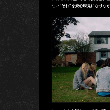
ない
“それ”を疑心暗鬼になりな