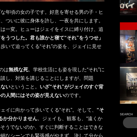
ブな年頃の女の子です。好意を寄せる男の子・ヒ
は、ついに彼に身体を許し、一夜を共にします。
度は一変。ヒューはジェイをイスに縛り付け、追
”をうつした。君も誰かと寝て“それ”をうつせ」
歩いて迫ってくる“それ”の姿を、ジェイに見せ
のは
無残な死
。学校生活にも姿を現した“それ”に
相談し、対策を講じることにしますが、問題
えない
ということ。
いざ“それ”がジェイのすぐ背
外の人間にはその姿が見えない
のです。
ェイに向かって歩いてくる“それ”。そして、
“そ
SEARCH
るか分かりません
。ジェイも、観客も、“遠くか
のかそうでないのか、すぐに判断することはできな
些細なシーンでも緊張感がやまず、決して分から