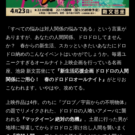
「すべての悩みは対人関係の悩みである」という言葉が
ありますが、あなたの人間関係、ドロドロしてません
か？ 春からの新生活、スカッといきたいあなたにドロ
ドロ納めのこんなイベントはいかがでしょうか。毎週ユ
ニークすぎるオールナイト上映企画を行っている名画
座、池袋 新文芸坐にて
『新生活応援企画 ドロドロの人間
関係にご用心！ 春のドロドロオールナイト』
がとりお
こなわれます。いやはや、攻めてる。
上映作品は4作。のちに『ブロブ／宇宙からの不明物体』
の題でリメイクされた、ドロドロの人喰いアメーバに襲
われる
『マックイーン 絶対の危機』
。土星に行った男が
地球に帰還してからドロドロと溶け出し人間を襲いまく