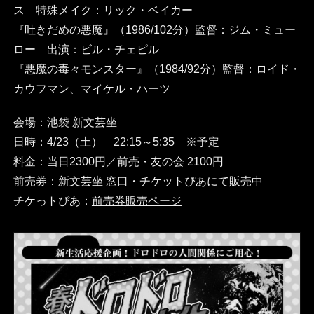
ス 特殊メイク：リック・ベイカー
『吐きだめの悪魔』（1986/102分）監督：ジム・ミュー
ロー 出演：ビル・チェピル
『悪魔の毒々モンスター』（1984/92分）監督：ロイド・
カウフマン、マイケル・ハーツ
会場：池袋 新文芸坐
日時：4/23（土） 22:15～5:35 ※予定
料金：当日2300円／前売・友の会 2100円
前売券：新文芸坐 窓口・チケットぴあにて販売中
チケっトぴあ：
前売券販売ページ