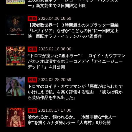
上映の異色ホラー『レコード・オブ・パタノスタ
ー』新文芸坐で２日間限定上映
2026.04.06 18:59
映画
【死者数世界一】３時間超えのスプラッター巨編
『レヴィジア』なぜか“こどもの日”に一日限定上
映 巨匠オラフ・イッテンバッハ監督作
2025.02.18 08:00
映画
“トロマが泣いたZ級ホラー”！ ロイド・カウフマン
がカメオ出演するホラーコメディ『アイニージュー
デッド！』４月公開
2024.02.28 20:59
映画
トロマのロイド・カウフマンが『悪魔がはらわたで
いけにえで私』を高く評価する理由 「彼らは魂か
ら芸術作品を生み出した」
2021.05.17 17:00
映画
喰われるか、飼われるか。 冷酷非情な“食人一
家”を描くカナダ発ホラー『人肉村』8月公開