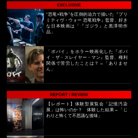
EXCLUSIVE
“恐竜×戦争”を圧倒的迫力で描いた『プリ
ミティヴ・ウォー 恐竜戦争』監督、好き
な日本映画は「『ゴジラ』と黒澤明作
品」
「ポパイ」をホラー映画化した『ポパ
イ・ザ・スレイヤー・マン』監督、権利
関係で苦労したことは？→「ありませ
ん」
REPORT / REVIEW
【レポート】体験型展覧会「記憶汚染
展」は怖いのか？ 体験した結果→「じ
わりと怖くて不思議な後味」