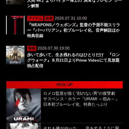
人間 4K』よりハイター博士の“異常なプレゼン”シー
ン解禁
2026.07.31 10:00
アイテム
映画
『WEAPONS／ウェポンズ』監督の予測不能スリラ
ー『バーバリアン』初ブルーレイ化、音声解説ほか
特典収録
2026.07.30 19:00
映画
歩いて歩いて、生き残れるのはひとりだけ 『ロン
グウォーク』８月21日よりPrime Videoにて見放題
独占配信
PICK UP
ロメロ監督が描く“顔のない男”の復讐劇
サスペンス・ホラー『URAMI ～怨み～』
日本初ブルーレイ化、特典たっぷり
それも俺がやった。 息をするように殺