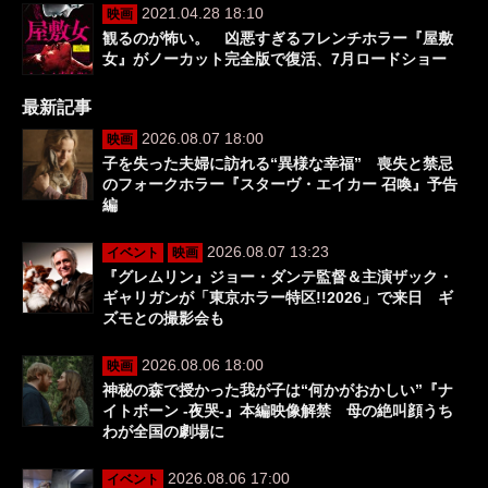
2021.04.28 18:10
映画
観るのが怖い。 凶悪すぎるフレンチホラー『屋敷
女』がノーカット完全版で復活、7月ロードショー
最新記事
2026.08.07 18:00
映画
子を失った夫婦に訪れる“異様な幸福” 喪失と禁忌
のフォークホラー『スターヴ・エイカー 召喚』予告
編
2026.08.07 13:23
イベント
映画
『グレムリン』ジョー・ダンテ監督＆主演ザック・
ギャリガンが「東京ホラー特区!!2026」で来日 ギ
ズモとの撮影会も
2026.08.06 18:00
映画
神秘の森で授かった我が子は“何かがおかしい”『ナ
イトボーン -夜哭-』本編映像解禁 母の絶叫顔うち
わが全国の劇場に
2026.08.06 17:00
イベント