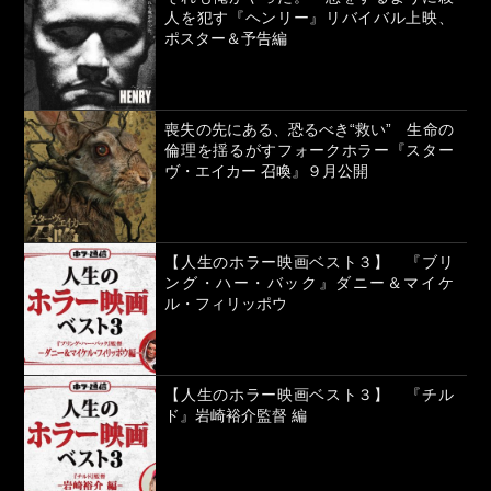
人を犯す『ヘンリー』リバイバル上映、
ポスター＆予告編
喪失の先にある、恐るべき“救い” 生命の
倫理を揺るがすフォークホラー『スター
ヴ・エイカー 召喚』９月公開
【人生のホラー映画ベスト３】 『ブリ
ング・ハー・バック』ダニー＆マイケ
ル・フィリッポウ
【人生のホラー映画ベスト３】 『チル
ド』岩崎裕介監督 編