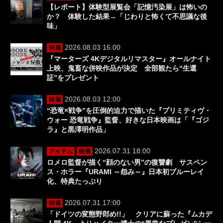
【レポート】体験型展覧会「記憶汚染展」は怖いの
か？ 体験した結果→「じわりと怖くて不思議な後
味」
2026.08.03 16:00
映画
『マーターズ 4Kデジタルリマスター』オールナイト
上映、鬼畜な併映作品が決定 全部観たら“生還
証”をプレゼント
2026.08.03 12:00
映画
“恐竜×戦争”を圧倒的迫力で描いた『プリミティヴ・
ウォー 恐竜戦争』監督、好きな日本映画は「『ゴジ
ラ』と黒澤明作品」
2026.07.31 18:00
アイテム
映画
ロメロ監督が描く“顔のない男”の復讐劇 サスペン
ス・ホラー『URAMI ～怨み～』日本初ブルーレイ
化、特典たっぷり
2026.07.31 17:00
映画
「ドイツの変態野郎め!!」 クリアに蘇った『ムカデ