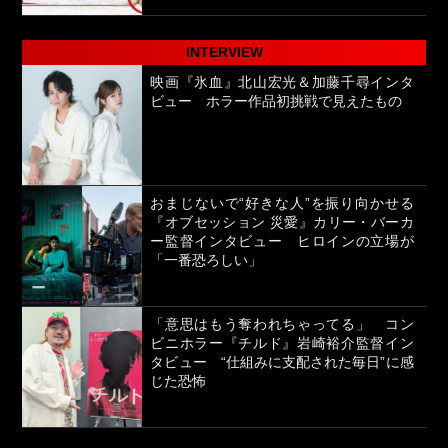
INTERVIEW
映画『氷血』北山宏光＆加藤千尋インタ
ビュー ホラー作品初挑戦で見えたもの
おまじないで“好きな人”を振り向かせる
『オブセッション 災愛』カリー・バーカ
ー監督インタビュー ヒロインの立場が
「一番恐ろしい」
「意思はもう奪われちゃってる」 コン
ビニホラー『チルド』岩崎裕介監督イン
タビュー “仕組みに支配された毎日”に感
じた恐怖