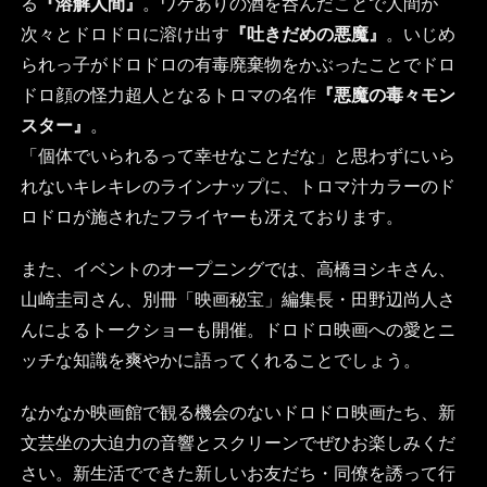
る
『溶解人間』
。ワケありの酒を呑んだことで人間が
次々とドロドロに溶け出す
『吐きだめの悪魔』
。いじめ
られっ子がドロドロの有毒廃棄物をかぶったことでドロ
ドロ顔の怪力超人となるトロマの名作
『悪魔の毒々モン
スター』
。
「個体でいられるって幸せなことだな」と思わずにいら
れないキレキレのラインナップに、トロマ汁カラーのド
ロドロが施されたフライヤーも冴えております。
また、イベントのオープニングでは、高橋ヨシキさん、
山崎圭司さん、別冊「映画秘宝」編集長・田野辺尚人さ
んによるトークショーも開催。ドロドロ映画への愛とニ
ッチな知識を爽やかに語ってくれることでしょう。
なかなか映画館で観る機会のないドロドロ映画たち、新
文芸坐の大迫力の音響とスクリーンでぜひお楽しみくだ
さい。新生活でできた新しいお友だち・同僚を誘って行