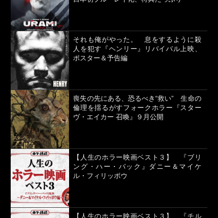
それも俺がやった。 息をするように殺
人を犯す『ヘンリー』リバイバル上映、
ポスター＆予告編
喪失の先にある、恐るべき“救い” 生命の
倫理を揺るがすフォークホラー『スター
ヴ・エイカー 召喚』９月公開
【人生のホラー映画ベスト３】 『ブリ
ング・ハー・バック』ダニー＆マイケ
ル・フィリッポウ
【人生のホラー映画ベスト３】 『チル