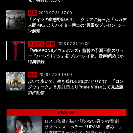
2026.07.31 17:00
映画
「ドイツの変態野郎め!!」 クリアに蘇った『ムカデ
人間 4K』よりハイター博士の“異常なプレゼン”シー
ン解禁
2026.07.31 10:00
アイテム
映画
『WEAPONS／ウェポンズ』監督の予測不能スリラ
ー『バーバリアン』初ブルーレイ化、音声解説ほか
特典収録
2026.07.30 19:00
映画
歩いて歩いて、生き残れるのはひとりだけ 『ロン
グウォーク』８月21日よりPrime Videoにて見放題
独占配信
PICK UP
ロメロ監督が描く“顔のない男”の復讐劇
サスペンス・ホラー『URAMI ～怨み～』
日本初ブルーレイ化、特典たっぷり