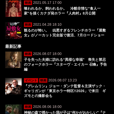
2021.05.17 17:00
映画
喰われるか、飼われるか。 冷酷非情な“食人一
家”を描くカナダ発ホラー『人肉村』8月公開
2021.04.28 18:10
映画
観るのが怖い。 凶悪すぎるフレンチホラー『屋敷
女』がノーカット完全版で復活、7月ロードショー
最新記事
2026.08.07 18:00
映画
子を失った夫婦に訪れる“異様な幸福” 喪失と禁忌
のフォークホラー『スターヴ・エイカー 召喚』予告
編
2026.08.07 13:23
イベント
映画
『グレムリン』ジョー・ダンテ監督＆主演ザック・
ギャリガンが「東京ホラー特区!!2026」で来日 ギ
ズモとの撮影会も
2026.08.06 18:00
映画
神秘の森で授かった我が子は“何かがおかしい”『ナ