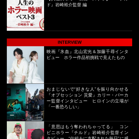
ド』岩崎裕介監督 編
INTERVIEW
映画『氷血』北山宏光＆加藤千尋インタ
ビュー ホラー作品初挑戦で見えたもの
おまじないで“好きな人”を振り向かせる
『オブセッション 災愛』カリー・バーカ
ー監督インタビュー ヒロインの立場が
「一番恐ろしい」
「意思はもう奪われちゃってる」 コン
ビニホラー『チルド』岩崎裕介監督イン
タビュー “仕組みに支配された毎日”に感