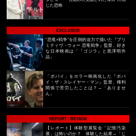
じた恐怖
EXCLUSIVE
“恐竜×戦争”を圧倒的迫力で描いた『プリ
ミティヴ・ウォー 恐竜戦争』監督、好き
な日本映画は「『ゴジラ』と黒澤明作
品」
「ポパイ」をホラー映画化した『ポパ
イ・ザ・スレイヤー・マン』監督、権利
関係で苦労したことは？→「ありませ
ん」
REPORT / REVIEW
【レポート】体験型展覧会「記憶汚染
展」は怖いのか？ 体験した結果→「じ