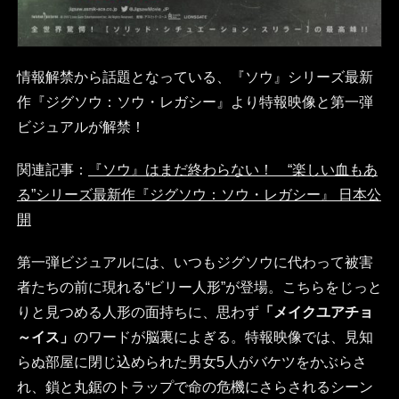
情報解禁から話題となっている、『ソウ』シリーズ最新
作『ジグソウ：ソウ・レガシー』より特報映像と第一弾
ビジュアルが解禁！
関連記事：
『ソウ』はまだ終わらない！ “楽しい血もあ
る”シリーズ最新作『ジグソウ：ソウ・レガシー』 日本公
開
第一弾ビジュアルには、いつもジグソウに代わって被害
者たちの前に現れる“ビリー人形”が登場。こちらをじっと
りと見つめる人形の面持ちに、思わず
「メイクユアチョ
～イス」
のワードが脳裏によぎる。特報映像では、見知
らぬ部屋に閉じ込められた男女5人がバケツをかぶらさ
れ、鎖と丸鋸のトラップで命の危機にさらされるシーン