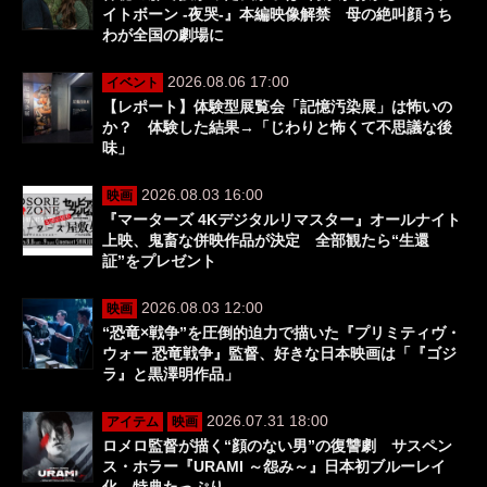
イトボーン -夜哭-』本編映像解禁 母の絶叫顔うち
わが全国の劇場に
2026.08.06 17:00
イベント
【レポート】体験型展覧会「記憶汚染展」は怖いの
か？ 体験した結果→「じわりと怖くて不思議な後
味」
2026.08.03 16:00
映画
『マーターズ 4Kデジタルリマスター』オールナイト
上映、鬼畜な併映作品が決定 全部観たら“生還
証”をプレゼント
2026.08.03 12:00
映画
“恐竜×戦争”を圧倒的迫力で描いた『プリミティヴ・
ウォー 恐竜戦争』監督、好きな日本映画は「『ゴジ
ラ』と黒澤明作品」
2026.07.31 18:00
アイテム
映画
ロメロ監督が描く“顔のない男”の復讐劇 サスペン
ス・ホラー『URAMI ～怨み～』日本初ブルーレイ
化、特典たっぷり