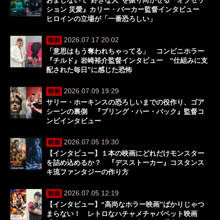
ション 災愛』カリー・バーカー監督インタビュー
ヒロインの立場が「一番恐ろしい」
2026.07.17 20:02
映画
「意思はもう奪われちゃってる」 コンビニホラー
『チルド』岩崎裕介監督インタビュー “仕組みに支
配された毎日”に感じた恐怖
2026.07.09 19:29
映画
サリー・ホーキンスの恐ろしいまでの役作り、ゴア
シーンの裏側 『ブリング・ハー・バック』監督コ
ンビインタビュー
2026.07.05 19:30
映画
【インタビュー】１本の映画にどれだけモンスター
を詰め込めるか？ 『デスストーカー』コスタンス
キ流ファンタジーの作り方
2026.07.05 12:19
映画
【インタビュー】“高尚なホラー映画”ばかりじゃつ
まらない！ レトロなハチャメチャパペット映画