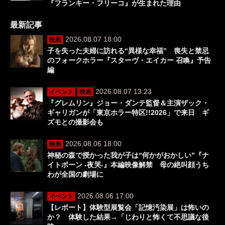
『フランキー・フリーコ』が生まれた理由
最新記事
2026.08.07 18:00
映画
子を失った夫婦に訪れる“異様な幸福” 喪失と禁忌
のフォークホラー『スターヴ・エイカー 召喚』予告
編
2026.08.07 13:23
イベント
映画
『グレムリン』ジョー・ダンテ監督＆主演ザック・
ギャリガンが「東京ホラー特区!!2026」で来日 ギ
ズモとの撮影会も
2026.08.06 18:00
映画
神秘の森で授かった我が子は“何かがおかしい”『ナ
イトボーン -夜哭-』本編映像解禁 母の絶叫顔うち
わが全国の劇場に
2026.08.06 17:00
イベント
【レポート】体験型展覧会「記憶汚染展」は怖いの
か？ 体験した結果→「じわりと怖くて不思議な後