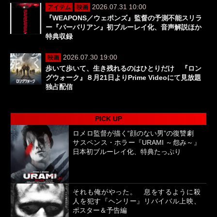
2026.07.31 10:00
アイテム
映画
『WEAPONS／ウェポンズ』監督の予測不能スリラ
ー『バーバリアン』初ブルーレイ化、音声解説ほか
特典収録
2026.07.30 19:00
映画
歩いて歩いて、生き残れるのはひとりだけ 『ロン
グウォーク』８月21日よりPrime Videoにて見放題
独占配信
PICK UP
ロメロ監督が描く“顔のない男”の復讐劇
サスペンス・ホラー『URAMI ～怨み～』
日本初ブルーレイ化、特典たっぷり
それも俺がやった。 息をするように殺
人を犯す『ヘンリー』リバイバル上映、
ポスター＆予告編