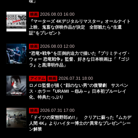
味」
2026.08.03 16:00
映画
『マーターズ 4Kデジタルリマスター』オールナイト
上映、鬼畜な併映作品が決定 全部観たら“生還
証”をプレゼント
2026.08.03 12:00
映画
“恐竜×戦争”を圧倒的迫力で描いた『プリミティヴ・
ウォー 恐竜戦争』監督、好きな日本映画は「『ゴジ
ラ』と黒澤明作品」
2026.07.31 18:00
アイテム
映画
ロメロ監督が描く“顔のない男”の復讐劇 サスペン
ス・ホラー『URAMI ～怨み～』日本初ブルーレイ
化、特典たっぷり
2026.07.31 17:00
映画
「ドイツの変態野郎め!!」 クリアに蘇った『ムカデ
人間 4K』よりハイター博士の“異常なプレゼン”シー
ン解禁