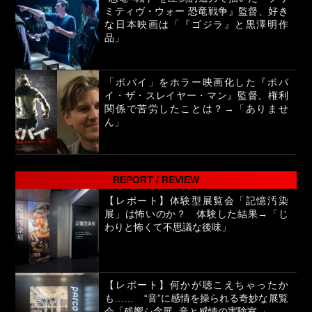
ミティヴ・ウォー 恐竜戦争』監督、好き
な日本映画は「『ゴジラ』と黒澤明作
品」
「ポパイ」をホラー映画化した『ポパ
イ・ザ・スレイヤー・マン』監督、権利
関係で苦労したことは？→「ありませ
ん」
REPORT / REVIEW
【レポート】体験型展覧会「記憶汚染
展」は怖いのか？ 体験した結果→「じ
わりと怖くて不思議な後味」
【レポート】何かが聴こえちゃったか
も…… “音”に感情を操られる奇妙な展覧
会「残響シ念展 -⾳と感情の実験室-」