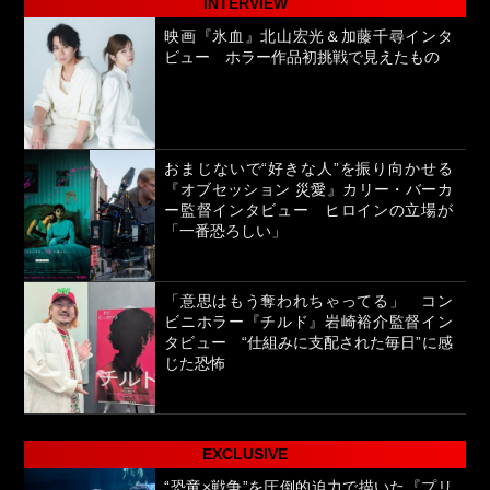
INTERVIEW
映画『氷血』北山宏光＆加藤千尋インタ
ビュー ホラー作品初挑戦で見えたもの
おまじないで“好きな人”を振り向かせる
『オブセッション 災愛』カリー・バーカ
ー監督インタビュー ヒロインの立場が
「一番恐ろしい」
「意思はもう奪われちゃってる」 コン
ビニホラー『チルド』岩崎裕介監督イン
タビュー “仕組みに支配された毎日”に感
じた恐怖
EXCLUSIVE
“恐竜×戦争”を圧倒的迫力で描いた『プリ