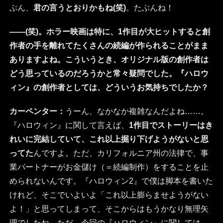
ぶん、
君の言うとおりかもね(笑)
。たぶんね！
――(笑)。ホラー映画は特に、1作目が大ヒットすると創
作者の手を離れてたくさんの続編が作られることがまま
ありますよね。こういうとき、オリジナル版の創作者は
どう思っているのだろうかと常々疑問でした。『ハロウ
ィン』の創作者としては、どういうお気持ちでしたか？
カーペンター：
うーん、なかなか複雑なんだよね……。
『ハロウィン』に関して言えば、
1作目でストーリーはき
れいに完結していて、これ以上掘り下げようがないと思
ってた
んですよ。ただ、カリフォルニア州の法律で、事
業パートナーがお金儲け（＝続編制作）をすることを止
められないんです。『ハロウィン2』で僕は脚本を書いた
けれど、そこでいよいよ「これ以上膨らませようがない
よ！」と思ってしまって、そこからはもうかなり無理矢
理でしたね。ただ、今回の『ハロウィン』に関しては、