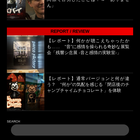
ん」
REPORT / REVIEW
【レポート】何かが聴こえちゃったか
も…… “音”に感情を操られる奇妙な展覧
会「残響シ念展 -⾳と感情の実験室-」
【レポート】通常バージョンと何が違
う？ “何か”の気配を感じる「閉店後のチ
ャンプチャイムチョコレート」を体験
SEARCH