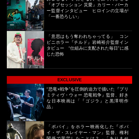
『オブセッション 災愛』カリー・バーカ
ー監督インタビュー ヒロインの立場が
「一番恐ろしい」
「意思はもう奪われちゃってる」 コン
ビニホラー『チルド』岩崎裕介監督イン
タビュー “仕組みに支配された毎日”に感
じた恐怖
EXCLUSIVE
“恐竜×戦争”を圧倒的迫力で描いた『プリ
ミティヴ・ウォー 恐竜戦争』監督、好き
な日本映画は「『ゴジラ』と黒澤明作
品」
「ポパイ」をホラー映画化した『ポパ
イ・ザ・スレイヤー・マン』監督、権利
関係で苦労したことは？→「ありませ