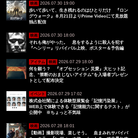
2026.07.30 19:00
映画
歩いて歩いて、生き残れるのはひとりだけ 『ロン
グウォーク』８月21日よりPrime Videoにて見放題
独占配信
2026.07.30 18:00
映画
それも俺がやった。 息をするように殺人を犯す
『ヘンリー』リバイバル上映、ポスター＆予告編
2026.07.29 18:00
アイテム
映画
何を願う？ 『オブセッション 災愛』大ヒット記
念、“禁断のおまじないアイテム”を入場者プレゼン
トとして配布決定
2026.07.29 17:02
イベント
株式会社闇による体験型展覧会「記憶汚染展」、
WEB上で体験できる「記憶能力に関するテスト」が
公開中 ※ちょっと不気味
2026.07.28 18:01
映画
【動画】撮影現場、楽しそう。 血まみれサバイバ