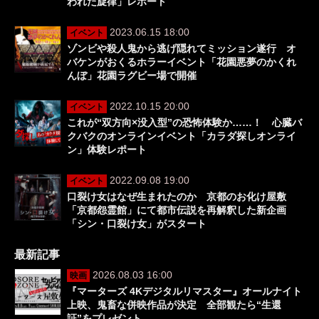
われた旋律」レポート
2023.06.15 18:00
イベント
ゾンビや殺人鬼から逃げ隠れてミッション遂行 オ
バケンがおくるホラーイベント「花園悪夢のかくれ
んぼ」花園ラグビー場で開催
2022.10.15 20:00
イベント
これが“双方向×没入型”の恐怖体験か……！ 心臓バ
クバクのオンラインイベント「カラダ探しオンライ
ン」体験レポート
2022.09.08 19:00
イベント
口裂け女はなぜ生まれたのか 京都のお化け屋敷
「京都怨霊館」にて都市伝説を再解釈した新企画
「シン・口裂け女」がスタート
最新記事
2026.08.03 16:00
映画
『マーターズ 4Kデジタルリマスター』オールナイト
上映、鬼畜な併映作品が決定 全部観たら“生還
証”をプレゼント