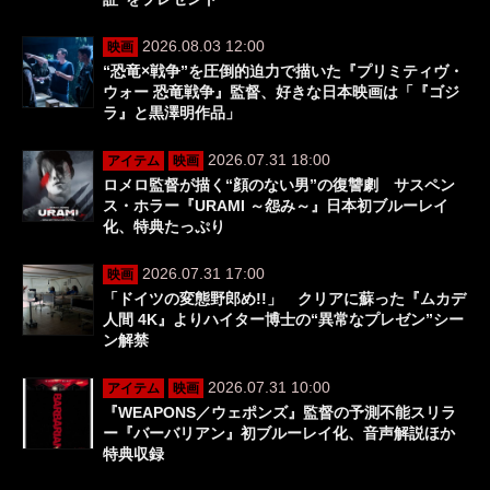
2026.08.03 12:00
映画
“恐竜×戦争”を圧倒的迫力で描いた『プリミティヴ・
ウォー 恐竜戦争』監督、好きな日本映画は「『ゴジ
ラ』と黒澤明作品」
2026.07.31 18:00
アイテム
映画
ロメロ監督が描く“顔のない男”の復讐劇 サスペン
ス・ホラー『URAMI ～怨み～』日本初ブルーレイ
化、特典たっぷり
2026.07.31 17:00
映画
「ドイツの変態野郎め!!」 クリアに蘇った『ムカデ
人間 4K』よりハイター博士の“異常なプレゼン”シー
ン解禁
2026.07.31 10:00
アイテム
映画
『WEAPONS／ウェポンズ』監督の予測不能スリラ
ー『バーバリアン』初ブルーレイ化、音声解説ほか
特典収録