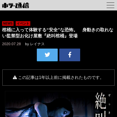
NEWS
イベント
棺桶に入って体験する“安全”な恐怖。 身動きの取れな
い監禁型お化け屋敷『絶叫棺桶』登場
2020.07.28
by
レイナス
この記事は1年以上前に掲載されたものです。