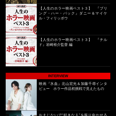
【人生のホラー映画ベスト３】 『ブリ
ング・ハー・バック』ダニー＆マイケ
ル・フィリッポウ
【人生のホラー映画ベスト３】 『チル
ド』岩崎裕介監督 編
INTERVIEW
映画『氷血』北山宏光＆加藤千尋インタ
ビュー ホラー作品初挑戦で見えたもの
おまじないで“好きな人”を振り向かせる