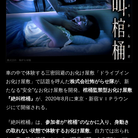
車の中で体験する三密回避のお化け屋敷「ドライブイン
お化け屋敷」で話題を呼んだ
株式会社怖がらせ隊
が、新
たなる“安全”なお化け屋敷を開発。
棺桶監禁型お化け屋敷
『絶叫棺桶』
が、2020年8月に東京・新宿ＶＩＰラウン
ジにて開催される。
『絶叫棺桶』は、
参加者が“棺桶”のなかに入り、身動き
の取れない状態で体験するお化け屋敷
。自力では出られ