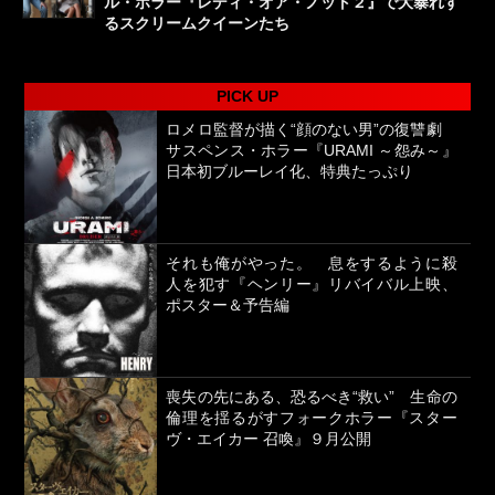
ル・ホラー『レディ・オア・ノット２』で大暴れす
るスクリームクイーンたち
PICK UP
ロメロ監督が描く“顔のない男”の復讐劇
サスペンス・ホラー『URAMI ～怨み～』
日本初ブルーレイ化、特典たっぷり
それも俺がやった。 息をするように殺
人を犯す『ヘンリー』リバイバル上映、
ポスター＆予告編
喪失の先にある、恐るべき“救い” 生命の
倫理を揺るがすフォークホラー『スター
ヴ・エイカー 召喚』９月公開