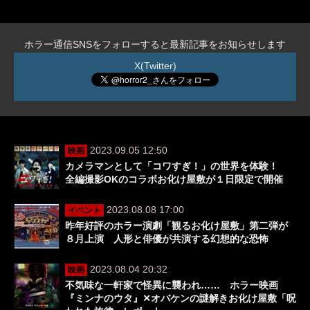
ホラー通信SNSをフォローすると最新記事をお知らせします
X(Twitter)
2023.09.05 12:50
映画
カメラマンとして「コワすぎ！」の世界を体験！
全編撮影OKのコラボお化け屋敷が１日限定で開催
2023.08.08 17:00
イベント
昨年好評のホラー演劇「観るお化け屋敷」第二弾が
８月上演 人形と俳優が共演する幻想的な恐怖
2023.08.04 20:32
映画
不気味な一軒家で怪異に襲われ…… ホラー映画
『ミンナのウタ』✕オバケンの謎解きお化け屋敷「呪