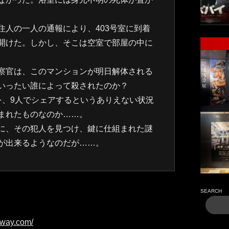
住人の一人の通報により、403号室に到着
開けた。しかし、そこは空室で部屋の中に
察官は、このマンションが明日解体される
いったい誰によって殺されたのか？
を、9人でシェアするというありえない状況
まれたものなのか……。
に、その犯人を見つけ、鍵に仕組まれた謎
が出来るようなのだが……。
SEARCH
adway.com/