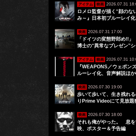
2026.07.31 18:
アイテム
映画
ロメロ監督が描く“顔のない
み～』日本初ブルーレイ化
2026.07.31 17:00
映画
「ドイツの変態野郎め!!」
博士の“異常なプレゼン”
2026.07.31 10:
アイテム
映画
『WEAPONS／ウェポ
ルーレイ化、音声解説ほか
2026.07.30 19:00
映画
歩いて歩いて、生き残れる
りPrime Videoにて見放
2026.07.30 18:00
映画
それも俺がやった。 息を
映、ポスター＆予告編