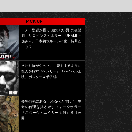
PICK UP
ロメロ監督が描く“顔のない男”の復讐
劇 サスペンス・ホラー『URAMI ～
怨み～』日本初ブルーレイ化、特典た
っぷり
それも俺がやった。 息をするように
殺人を犯す『ヘンリー』リバイバル上
映、ポスター＆予告編
喪失の先にある、恐るべき“救い” 生
命の倫理を揺るがすフォークホラー
『スターヴ・エイカー 召喚』９月公
開