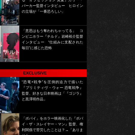
る『オブセッション 災愛』カリー・
バーカー監督インタビュー ヒロイン
の立場が「一番恐ろしい」
「意思はもう奪われちゃってる」 コ
ンビニホラー『チルド』岩崎裕介監督
インタビュー “仕組みに支配された
毎日”に感じた恐怖
EXCLUSIVE
“恐竜×戦争”を圧倒的迫力で描いた
『プリミティヴ・ウォー 恐竜戦争』
監督、好きな日本映画は「『ゴジラ』
と黒澤明作品」
「ポパイ」をホラー映画化した『ポパ
イ・ザ・スレイヤー・マン』監督、権
利関係で苦労したことは？→「ありま