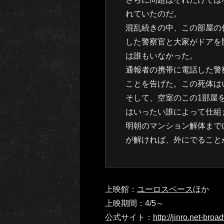
れていたのだ。
混乱続きの中、この部屋の
した警察官と大家がドアを
は誰もいなかった。
通報者の携帯に電話した警
ことを告げた。この死体は
そして、空室のこの1部屋
はいったい誰によって仕組
明朝のマンション解体まで
が解ければ、外にでること
上映館：
ユーロスペース
ほか
上映期間：4/5～
公式サイト：
http://jinro.net-bro