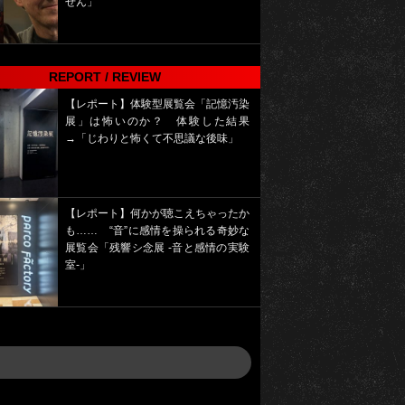
せん」
REPORT / REVIEW
【レポート】体験型展覧会「記憶汚染
展」は怖いのか？ 体験した結果
→「じわりと怖くて不思議な後味」
【レポート】何かが聴こえちゃったか
も…… “音”に感情を操られる奇妙な
展覧会「残響シ念展 -⾳と感情の実験
室-」