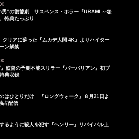
00
男”の復讐劇 サスペンス・ホラー『URAMI ～怨
、特典たっぷり
 クリアに蘇った『ムカデ人間 4K』よりハイター
シーン解禁
00
ンズ』監督の予測不能スリラー『バーバリアン』初ブ
特典収録
のはひとりだけ 『ロングウォーク』８月21日よ
題独占配信
するように殺人を犯す『ヘンリー』リバイバル上