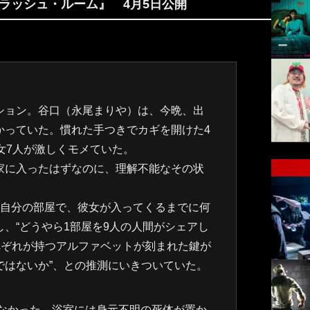
ラッシュ・ルーム』 4月5日公開
ション。谷口（永尾まりや）は、今晩、出
かっていた。慣れた手つきでカギを開けた4
女7人が激しくモメていた。
家に入ったはずなのに、理解不能なその状
が自分の部屋で、彼女が入ってくるまでに何
、“どうやら1部屋を9人の人間がシェアし
れぞれが持つアルファベットが刻まれた鍵が
ではないか”、との推測にいきついていた。
なかった。浴室には身元不明の死体が置か