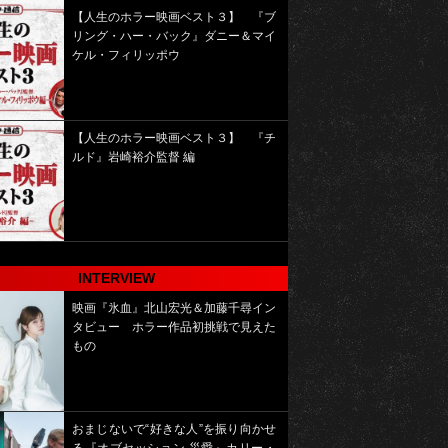
【人生のホラー映画ベスト３】 『ブ
リング・ハー・バック』ダニー＆マイ
ケル・フィリッポウ
【人生のホラー映画ベスト３】 『チ
ルド』岩崎裕介監督 編
INTERVIEW
映画『氷血』北山宏光＆加藤千尋イン
タビュー ホラー作品初挑戦で見えた
もの
おまじないで“好きな人”を振り向かせ