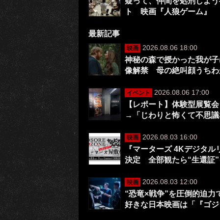
疑って、仲間を処刑しよう
ト 映画『人狼ゲーム』
最新記事
2026.08.06 18:00
映画
神秘の森で授かった我が子は
像解禁 母の絶叫顔うちわ
2026.08.06 17:00
イベント
【レポート】体験型展覧会
→「じわりと怖くて不思議
2026.08.03 16:00
映画
『マーターズ 4Kデジタ
決定 全部観たら“生還証
2026.08.03 12:00
映画
“恐竜×戦争”を圧倒的迫
好きな日本映画は「『ゴジ