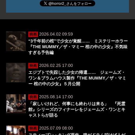
2026.04.02 09:59
映画
“3千年前の棺”で少女が覚醒…… ミステリーホラー
『THE MUMMY／ザ・マミー 棺の中の少女』不気味
すぎる予告編
2026.02.25 17:00
映画
エジプトで失踪した少女の帰還…… ジェームズ・
ワン＆ブラムハウス製作『THE MUMMY／ザ・マミ
ー 棺の中の少女』５月公開
2025.08.14 17:00
映画
「寂しいけれど、何事にも終わりは来る」 『死霊
館』シリーズのフィナーレをジェームズ・ワンとキ
ャストらが語る
2025.07.09 08:00
映画
スティーブン・キング原作、猿がドラム叩けば人が