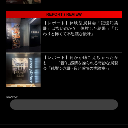
REPORT / REVIEW
【レポート】体験型展覧会「記憶汚染
展」は怖いのか？ 体験した結果→「じ
わりと怖くて不思議な後味」
【レポート】何かが聴こえちゃったか
も…… “音”に感情を操られる奇妙な展覧
会「残響シ念展 -⾳と感情の実験室-」
SEARCH