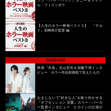
ング・ハー・バック』ダニー＆マイケ
ル・フィリッポウ
【人生のホラー映画ベスト３】 『チル
ド』岩崎裕介監督 編
INTERVIEW
映画『氷血』北山宏光＆加藤千尋インタ
ビュー ホラー作品初挑戦で見えたもの
おまじないで“好きな人”を振り向かせる
『オブセッション 災愛』カリー・バーカ
ー監督インタビュー ヒロインの立場が