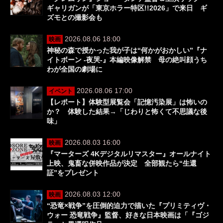
ギャリガンが「東京ホラー特区!!2026」で来日 ギ
ズモとの撮影会も
2026.08.06 18:00
映画
神秘の森で授かった我が子は“何かがおかしい”『ナ
イトボーン -夜哭-』本編映像解禁 母の絶叫顔うち
わが全国の劇場に
2026.08.06 17:00
イベント
【レポート】体験型展覧会「記憶汚染展」は怖いの
か？ 体験した結果→「じわりと怖くて不思議な後
味」
2026.08.03 16:00
映画
『マーターズ 4Kデジタルリマスター』オールナイト
上映、鬼畜な併映作品が決定 全部観たら“生還
証”をプレゼント
2026.08.03 12:00
映画
“恐竜×戦争”を圧倒的迫力で描いた『プリミティヴ・
ウォー 恐竜戦争』監督、好きな日本映画は「『ゴジ