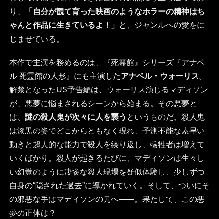
り、
「自分が観て育った映画のようなホラーの精神はち
ゃんと作品に生きているよ！」
と、ジャンルへの愛をに
じませている。
本作で主演を務めるのは、『死霊館』シリーズ『アナベ
ル 死霊館の人形』にも主演した
アナベル・ウォーリス
。
解禁となったUS予告編は、ウォーリス演じるマディソン
が、悪夢に悩まされるシーンから始まる。その悪夢と
は、
謎の殺人鬼が次々に人を襲う
というものだ。殺人鬼
は漆黒の姿でどこからともなく現れ、予測不能な素早い
動きと超人的な能力で殺人を繰り返し、犠牲者は増えて
いくばかり。殺人が起きるたびに、マディソンは生々し
い幻覚のように凄惨な殺人現場を疑似体験し、少しずつ
自身の“隠された過去”に導かれていく。そして、ついにそ
の邪悪な手はマディソンの元へ――。果たして、この悪
夢の正体は？