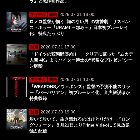
ラ』と黒澤明作品」
2026.07.31 18:00
アイテム
映画
ロメロ監督が描く“顔のない男”の復讐劇 サスペン
ス・ホラー『URAMI ～怨み～』日本初ブルーレイ
化、特典たっぷり
2026.07.31 17:00
映画
「ドイツの変態野郎め!!」 クリアに蘇った『ムカデ
人間 4K』よりハイター博士の“異常なプレゼン”シー
ン解禁
2026.07.31 10:00
アイテム
映画
『WEAPONS／ウェポンズ』監督の予測不能スリラ
ー『バーバリアン』初ブルーレイ化、音声解説ほか
特典収録
2026.07.30 19:00
映画
歩いて歩いて、生き残れるのはひとりだけ 『ロン
グウォーク』８月21日よりPrime Videoにて見放題
独占配信