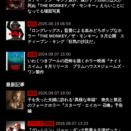
死ぬ『THE MONKEY／ザ・モンキー』えらいことに
なってる場面写真
2025.06.19 06:59
映画
『ロングレッグス』監督による血みどろポップなホ
ラー『THE MONKEY／ザ・モンキー』９月公開 ス
ティーブン・キング「狂気の沙汰だ」
2024.08.07 15:00
映画
いわくつきプールの恐怖を描くホラー映画『ナイト
スイム』９月リリース ブラムハウス✕ジェームズ・
ワン製作
最新記事
2026.08.07 18:00
映画
子を失った夫婦に訪れる“異様な幸福” 喪失と禁忌
のフォークホラー『スターヴ・エイカー 召喚』予告
編
2026.08.07 13:23
イベント
映画
『グレムリン』ジョー・ダンテ監督＆主演ザック・