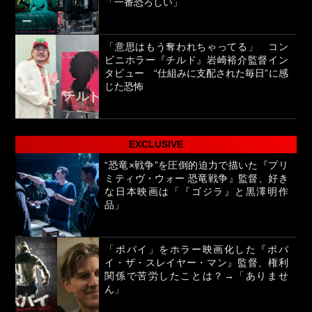
「一番恐ろしい」
「意思はもう奪われちゃってる」 コン
ビニホラー『チルド』岩崎裕介監督イン
タビュー “仕組みに支配された毎日”に感
じた恐怖
EXCLUSIVE
“恐竜×戦争”を圧倒的迫力で描いた『プリ
ミティヴ・ウォー 恐竜戦争』監督、好き
な日本映画は「『ゴジラ』と黒澤明作
品」
「ポパイ」をホラー映画化した『ポパ
イ・ザ・スレイヤー・マン』監督、権利
関係で苦労したことは？→「ありませ
ん」