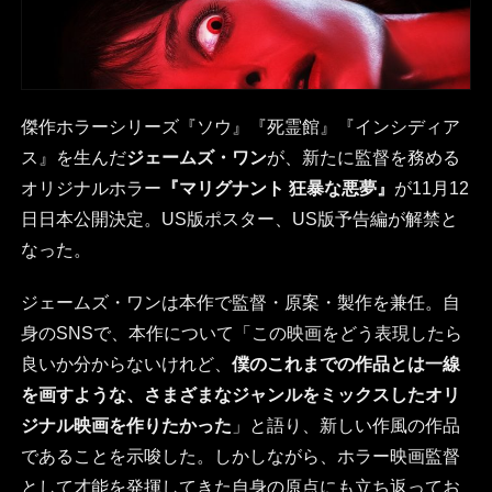
傑作ホラーシリーズ『ソウ』『死霊館』『インシディア
ス』を生んだ
ジェームズ・ワン
が、新たに監督を務める
オリジナルホラー
『マリグナント 狂暴な悪夢』
が11月12
日日本公開決定。US版ポスター、US版予告編が解禁と
なった。
ジェームズ・ワンは本作で監督・原案・製作を兼任。自
身のSNSで、本作について「この映画をどう表現したら
良いか分からないけれど、
僕のこれまでの作品とは一線
を画すような、さまざまなジャンルをミックスしたオリ
ジナル映画を作りたかった
」と語り、新しい作風の作品
であることを示唆した。しかしながら、ホラー映画監督
として才能を発揮してきた自身の原点にも立ち返ってお