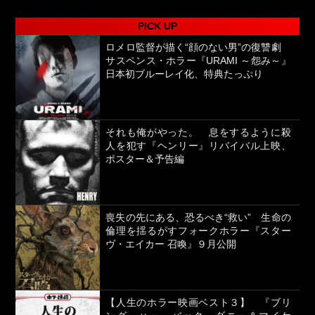
PICK UP
ロメロ監督が描く“顔のない男”の復讐劇
サスペンス・ホラー『URAMI ～怨み～』
日本初ブルーレイ化、特典たっぷり
それも俺がやった。 息をするように殺
人を犯す『ヘンリー』リバイバル上映、
ポスター＆予告編
喪失の先にある、恐るべき“救い” 生命の
倫理を揺るがすフォークホラー『スター
ヴ・エイカー 召喚』９月公開
【人生のホラー映画ベスト３】 『ブリ