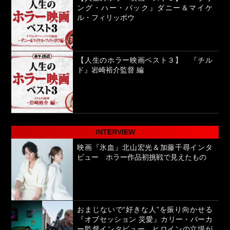
ング・ハー・バック』ダニー＆マイケ
ル・フィリッポウ
【人生のホラー映画ベスト３】 『チル
ド』岩崎裕介監督 編
INTERVIEW
映画『氷血』北山宏光＆加藤千尋インタ
ビュー ホラー作品初挑戦で見えたもの
おまじないで“好きな人”を振り向かせる
『オブセッション 災愛』カリー・バーカ
ー監督インタビュー ヒロインの立場が