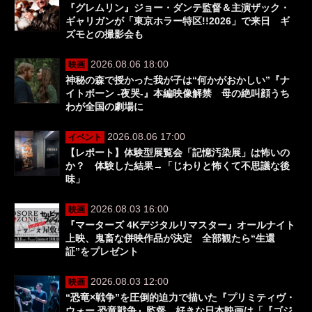
『グレムリン』ジョー・ダンテ監督＆主演ザック・
ギャリガンが「東京ホラー特区!!2026」で来日 ギ
ズモとの撮影会も
2026.08.06 18:00
映画
神秘の森で授かった我が子は“何かがおかしい”『ナ
イトボーン -夜哭-』本編映像解禁 母の絶叫顔うち
わが全国の劇場に
2026.08.06 17:00
イベント
【レポート】体験型展覧会「記憶汚染展」は怖いの
か？ 体験した結果→「じわりと怖くて不思議な後
味」
2026.08.03 16:00
映画
『マーターズ 4Kデジタルリマスター』オールナイト
上映、鬼畜な併映作品が決定 全部観たら“生還
証”をプレゼント
2026.08.03 12:00
映画
“恐竜×戦争”を圧倒的迫力で描いた『プリミティヴ・
ウォー 恐竜戦争』監督、好きな日本映画は「『ゴジ