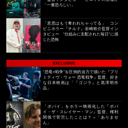
「一番恐ろしい」
「意思はもう奪われちゃってる」 コン
ビニホラー『チルド』岩崎裕介監督イン
タビュー “仕組みに支配された毎日”に感
じた恐怖
EXCLUSIVE
“恐竜×戦争”を圧倒的迫力で描いた『プリ
ミティヴ・ウォー 恐竜戦争』監督、好き
な日本映画は「『ゴジラ』と黒澤明作
品」
「ポパイ」をホラー映画化した『ポパ
イ・ザ・スレイヤー・マン』監督、権利
関係で苦労したことは？→「ありませ
ん」