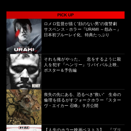
PICK UP
ロメロ監督が描く“顔のない男”の復讐劇
サスペンス・ホラー『URAMI ～怨み～』
日本初ブルーレイ化、特典たっぷり
それも俺がやった。 息をするように殺
人を犯す『ヘンリー』リバイバル上映、
ポスター＆予告編
喪失の先にある、恐るべき“救い” 生命の
倫理を揺るがすフォークホラー『スター
ヴ・エイカー 召喚』９月公開
【人生のホラー映画ベスト３】 『ブリ