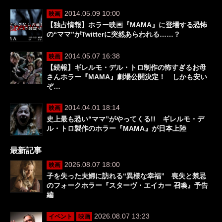
2014.05.09 10:00
映画
【独占情報】ホラー映画『MAMA』に登場する恐怖
の“ママ”がTwitterに突然あらわれる……？
2014.05.07 16:38
映画
【続報】ギレルモ・デル・トロ制作の怖すぎるお母
さんホラー『MAMA』劇場公開決定！ しかも安い
ぞ…
2014.04.01 18:14
映画
史上最も恐い“ママ”がやってくる!! ギレルモ・デ
ル・トロ製作のホラー『MAMA』が日本上陸
最新記事
2026.08.07 18:00
映画
子を失った夫婦に訪れる“異様な幸福” 喪失と禁忌
のフォークホラー『スターヴ・エイカー 召喚』予告
編
2026.08.07 13:23
イベント
映画