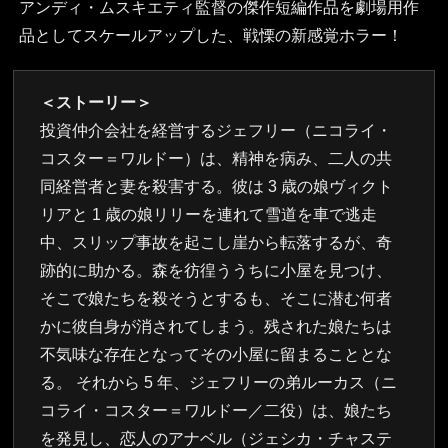
アンディ・ムスキエティ監督の傑作短編作品を劇場用作
品としてスケールアップした、戦慄の新感覚ホラー！
＜ストーリー＞
投資仲介会社を経営するジェフリー（ニコライ・
コスター＝ワルドー）は、精神を病み、二人の共
同経営者と妻を殺害する。彼は 3 歳の娘ヴィクト
リアと 1 歳の娘リリーを連れて雪道を車で逃走
中、スリップ事故を起こし崖から転落するが、奇
跡的に助かる。森を彷徨ううちに小屋を見つけ、
そこで娘たちを殺そうとするも、そこに潜む何者
かに彼自身が消されてしまう。残された娘たちは
不気味な存在となってその小屋に留まることとな
る。 それから 5 年、ジェフリーの弟ルーカス（ニ
コライ・コスター＝ワルドー／二役）は、娘たち
を発見し、恋人のアナベル（ジェシカ・チャステ