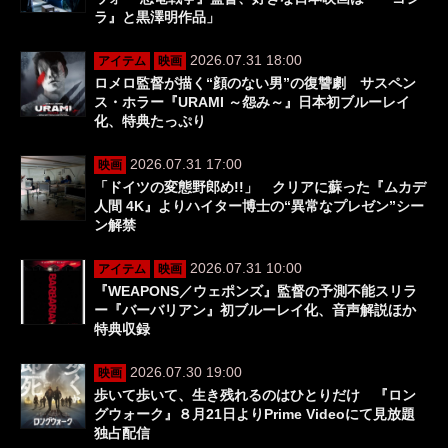
ラ』と黒澤明作品」
2026.07.31 18:00
アイテム
映画
ロメロ監督が描く“顔のない男”の復讐劇 サスペン
ス・ホラー『URAMI ～怨み～』日本初ブルーレイ
化、特典たっぷり
2026.07.31 17:00
映画
「ドイツの変態野郎め!!」 クリアに蘇った『ムカデ
人間 4K』よりハイター博士の“異常なプレゼン”シー
ン解禁
2026.07.31 10:00
アイテム
映画
『WEAPONS／ウェポンズ』監督の予測不能スリラ
ー『バーバリアン』初ブルーレイ化、音声解説ほか
特典収録
2026.07.30 19:00
映画
歩いて歩いて、生き残れるのはひとりだけ 『ロン
グウォーク』８月21日よりPrime Videoにて見放題
独占配信