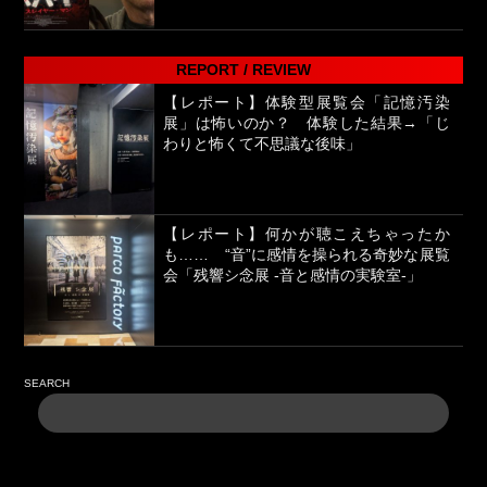
REPORT / REVIEW
【レポート】体験型展覧会「記憶汚染
展」は怖いのか？ 体験した結果→「じ
わりと怖くて不思議な後味」
【レポート】何かが聴こえちゃったか
も…… “音”に感情を操られる奇妙な展覧
会「残響シ念展 -⾳と感情の実験室-」
SEARCH