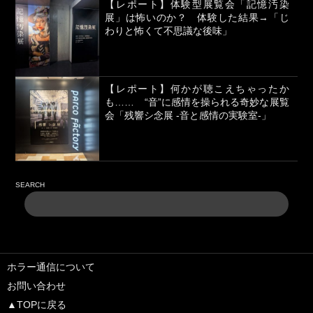
【レポート】体験型展覧会「記憶汚染
展」は怖いのか？ 体験した結果→「じ
わりと怖くて不思議な後味」
【レポート】何かが聴こえちゃったか
も…… “音”に感情を操られる奇妙な展覧
会「残響シ念展 -⾳と感情の実験室-」
SEARCH
ホラー通信について
お問い合わせ
▲TOPに戻る