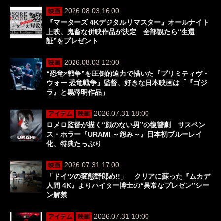
2026.08.03 16:00
映画
『マーターズ 4Kデジタルリマスター』オールナイト
上映、鬼畜な併映作品が決定 全部観たら“生還
証”をプレゼント
2026.08.03 12:00
映画
“恐竜×戦争”を圧倒的迫力で描いた『プリミティヴ・
ウォー 恐竜戦争』監督、好きな日本映画は「『ゴジ
ラ』と黒澤明作品」
2026.07.31 18:00
アイテム
映画
ロメロ監督が描く“顔のない男”の復讐劇 サスペン
ス・ホラー『URAMI ～怨み～』日本初ブルーレイ
化、特典たっぷり
2026.07.31 17:00
映画
「ドイツの変態野郎め!!」 クリアに蘇った『ムカデ
人間 4K』よりハイター博士の“異常なプレゼン”シー
ン解禁
2026.07.31 10:00
アイテム
映画