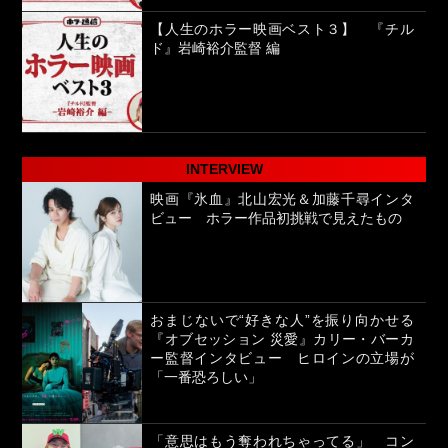
【人生のホラー映画ベスト３】 『チル
ド』岩崎裕介監督 編
INTERVIEW
映画『氷血』北山宏光＆加藤千尋インタ
ビュー ホラー作品初挑戦で見えたもの
おまじないで“好きな人”を振り向かせる
『オブセッション 災愛』カリー・バーカ
ー監督インタビュー ヒロインの立場が
「一番恐ろしい」
「意思はもう奪われちゃってる」 コン