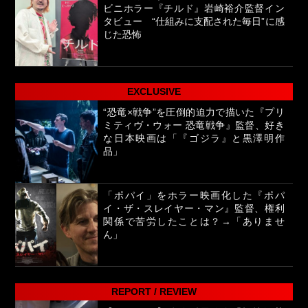
ビニホラー『チルド』岩崎裕介監督イン
タビュー “仕組みに支配された毎日”に感
じた恐怖
EXCLUSIVE
“恐竜×戦争”を圧倒的迫力で描いた『プリ
ミティヴ・ウォー 恐竜戦争』監督、好き
な日本映画は「『ゴジラ』と黒澤明作
品」
「ポパイ」をホラー映画化した『ポパ
イ・ザ・スレイヤー・マン』監督、権利
関係で苦労したことは？→「ありませ
ん」
REPORT / REVIEW