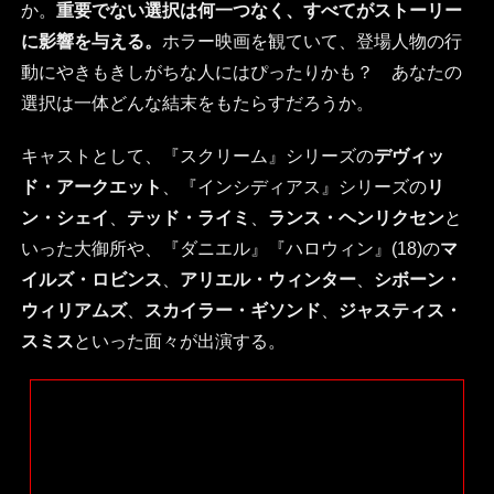
か。
重要でない選択は何一つなく、すべてがストーリー
に影響を与える。
ホラー映画を観ていて、登場人物の行
動にやきもきしがちな人にはぴったりかも？ あなたの
選択は一体どんな結末をもたらすだろうか。
キャストとして、『スクリーム』シリーズの
デヴィッ
ド・アークエット
、『インシディアス』シリーズの
リ
ン・シェイ
、
テッド・ライミ
、
ランス・ヘンリクセン
と
いった大御所や、『ダニエル』『ハロウィン』(18)の
マ
イルズ・ロビンス
、
アリエル・ウィンター
、
シボーン・
ウィリアムズ
、
スカイラー・ギソンド
、
ジャスティス・
スミス
といった面々が出演する。