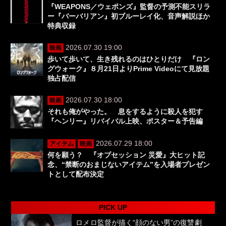
『WEAPONS／ウェポンズ』監督の予測不能スリラ
ー『バーバリアン』初ブルーレイ化、音声解説ほか
特典収録
2026.07.30 19:00
映画
歩いて歩いて、生き残れるのはひとりだけ 『ロン
グウォーク』８月21日よりPrime Videoにて見放題
独占配信
2026.07.30 18:00
映画
それも俺がやった。 息をするように殺人を犯す
『ヘンリー』リバイバル上映、ポスター＆予告編
2026.07.29 18:00
アイテム
映画
何を願う？ 『オブセッション 災愛』大ヒット記
念、“禁断のおまじないアイテム”を入場者プレゼン
トとして配布決定
PICK UP
ロメロ監督が描く“顔のない男”の復讐劇