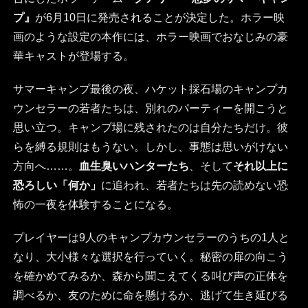
プ』
が6月10日に発売されることが決定した。ホラー映
画のような設定の本作には、ホラー映画でおなじみの豪
華キャストが登場する。
サマーキャンプ最後の夜、ハケット採石場のキャンプカ
ウンセラーの若者たちは、別れのパーティーを開こうと
思い立つ。キャンプ場に残されたのは自分たちだけ。彼
らを縛る規則はもうない。しかし、事態は思いがけない
方向へ……。
血生臭いハンターたち
、そして
それ以上に
恐ろしい「何か」
に追われ、若者たちは先の読めない恐
怖の一夜を体験することになる。
プレイヤーは9人のキャンプカウンセラーのうちの1人と
なり、大小様々な選択を行っていく。秘密の扉の向こう
を確かめてみるか、森から聞こえてくる叫び声の正体を
調べるか、友のために命を懸けるか、逃げて生き延びる