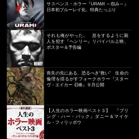
サスペンス・ホラー『URAMI ～怨み～』
日本初ブルーレイ化、特典たっぷり
それも俺がやった。 息をするように殺
人を犯す『ヘンリー』リバイバル上映、
ポスター＆予告編
喪失の先にある、恐るべき“救い” 生命の
倫理を揺るがすフォークホラー『スター
ヴ・エイカー 召喚』９月公開
【人生のホラー映画ベスト３】 『ブリ
ング・ハー・バック』ダニー＆マイケ
ル・フィリッポウ