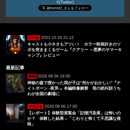
X(Twitter)
2022.10.26 21:12
ゲーム
キャストも小ネタもアツい！ ホラー映画好きのツ
ボを突きまくるゲーム『クアリー ～悪夢のサマーキ
ャンプ』レビュー
最新記事
2026.08.06 18:00
映画
神秘の森で授かった我が子は“何かがおかしい”『ナ
イトボーン -夜哭-』本編映像解禁 母の絶叫顔うち
わが全国の劇場に
2026.08.06 17:00
イベント
【レポート】体験型展覧会「記憶汚染展」は怖いの
か？ 体験した結果→「じわりと怖くて不思議な後
味」