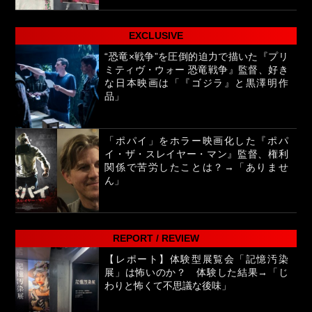
EXCLUSIVE
“恐竜×戦争”を圧倒的迫力で描いた『プリ
ミティヴ・ウォー 恐竜戦争』監督、好き
な日本映画は「『ゴジラ』と黒澤明作
品」
「ポパイ」をホラー映画化した『ポパ
イ・ザ・スレイヤー・マン』監督、権利
関係で苦労したことは？→「ありませ
ん」
REPORT / REVIEW
【レポート】体験型展覧会「記憶汚染
展」は怖いのか？ 体験した結果→「じ
わりと怖くて不思議な後味」