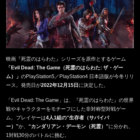
映画『死霊のはらわた』シリーズを原作とするゲーム
「Evil Dead: The Game（死霊のはらわた: ザ・ゲー
ム）」
のPlayStation5／PlayStation4 日本語版が今冬リリ
ース。発売日が
2022年12月15日
に決定した。
「Evil Dead: The Game」は、『死霊のはらわた』の世界
観やキャラクターをモチーフにした非対称型対戦ゲー
ム。プレイヤーは
4人1組の“生存者（サバイバ
ー）”
か、
“カンダリアン・デーモン（死霊）”
に分かれ、
1対戦30分のバトルに挑む。