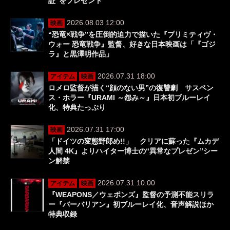
証”をプレゼント
2026.08.03 12:00
映画
“恐竜×戦争”を圧倒的迫力で描いた『プリミティヴ・
ウォー 恐竜戦争』監督、好きな日本映画は「『ゴジ
ラ』と黒澤明作品」
2026.07.31 18:00
アイテム
映画
ロメロ監督が描く“顔のない男”の復讐劇 サスペン
ス・ホラー『URAMI ～怨み～』日本初ブルーレイ
化、特典たっぷり
2026.07.31 17:00
映画
「ドイツの変態野郎め!!」 クリアに蘇った『ムカデ
人間 4K』よりハイター博士の“異常なプレゼン”シー
ン解禁
2026.07.31 10:00
アイテム
映画
『WEAPONS／ウェポンズ』監督の予測不能スリラ
ー『バーバリアン』初ブルーレイ化、音声解説ほか
特典収録