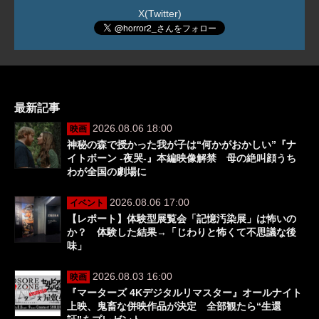
X(Twitter)
最新記事
2026.08.06 18:00
映画
神秘の森で授かった我が子は“何かがおかしい”『ナ
イトボーン -夜哭-』本編映像解禁 母の絶叫顔うち
わが全国の劇場に
2026.08.06 17:00
イベント
【レポート】体験型展覧会「記憶汚染展」は怖いの
か？ 体験した結果→「じわりと怖くて不思議な後
味」
2026.08.03 16:00
映画
『マーターズ 4Kデジタルリマスター』オールナイト
上映、鬼畜な併映作品が決定 全部観たら“生還