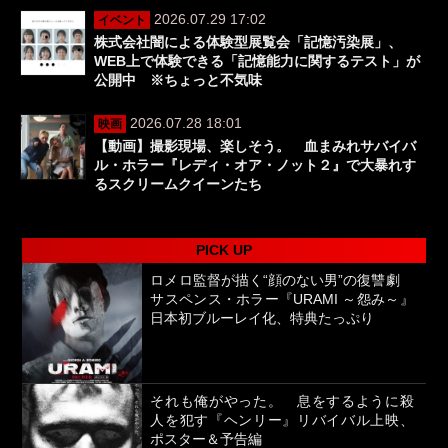
2026.07.29 17:02
イベント
株式会社闇による体験型展覧会「記憶汚染展」、
WEB上で体験できる「記憶能力に関するテスト」が
公開中 ※ちょっと不気味
2026.07.28 18:01
映画
【動画】撮影現場、楽しそう。 血まみれサバイバ
ル・ホラー『レディ・オア・ノット２』で大暴れす
るスクリームクイーンたち
PICK UP
ロメロ監督が描く“顔のない男”の復讐劇
サスペンス・ホラー『URAMI ～怨み～』
日本初ブルーレイ化、特典たっぷり
それも俺がやった。 息をするように殺
人を犯す『ヘンリー』リバイバル上映、
ポスター＆予告編