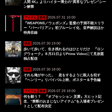
人間 4K』よりハイター博士の“異常なプレゼン”シー
ン解禁
2026.07.31 10:00
アイテム
映画
『WEAPONS／ウェポンズ』監督の予測不能スリラ
ー『バーバリアン』初ブルーレイ化、音声解説ほか
特典収録
2026.07.30 19:00
映画
歩いて歩いて、生き残れるのはひとりだけ 『ロン
グウォーク』８月21日よりPrime Videoにて見放題
独占配信
2026.07.30 18:00
映画
それも俺がやった。 息をするように殺人を犯す
『ヘンリー』リバイバル上映、ポスター＆予告編
2026.07.29 18:00
アイテム
映画
何を願う？ 『オブセッション 災愛』大ヒット記
念、“禁断のおまじないアイテム”を入場者プレゼン
トとして配布決定