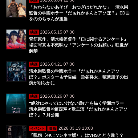
映画
「おわらないあそび おつぎはだれかな」 清水崇
監督の学園ホラー『だぁれかさんとアソぼ？』ED曲
をののちゃんが担当
2026.05.15 07:00
映画
背筋原作、清水崇監督作『口に関するアンケート』
場面写真＆不気味な「アンケートのお願い」映像が
解禁
2026.04.21 07:00
映画
清水崇監督の学園ホラー『だぁれかさんとアソ
ぼ？』ポスター＆予告編 染谷将太、穂紫朋子の出
演が明らかに
2026.03.26 07:00
映画
“絶対にやってはいけない遊び”を描く学園ホラー
清水崇監督✕鎮西寿々歌主演『だぁれかさんとアソ
ぼ？』７月公開
2026.03.19 13:03
イベント
映画
『呪怨〈4K：Vシネマ版〉』はVHSとどう違う？