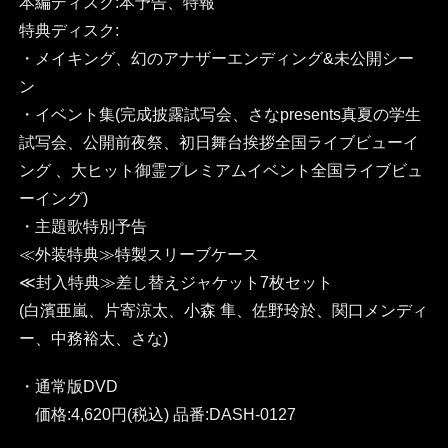
本編ディスク:本予告、特報
特典ディスク:
・メイキング、幻のアナザーエンディング&未公開シー
ン
・イベント集(完成披露試写会、さなpresents真夏の学生
試写会、公開前夜祭、初日舞台挨拶全国ライブビューイ
ング 、大ヒット御霊プレミアムイベント全国ライブビュ
ーイング)
・主題歌特別予告
≪外装特典≫特製スリーブケース
≪封入特典≫差し替えジャケット7枚セット
(白濱亜嵐、片寄涼太、小森 隼、佐野玲於、関口メンディ
ー、中務裕太、さな)
・通常版DVD
価格:4,620円(税込) 品番:DASH-0127