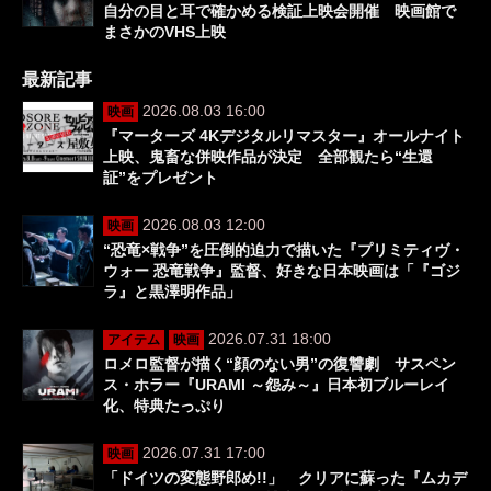
自分の目と耳で確かめる検証上映会開催 映画館で
まさかのVHS上映
最新記事
2026.08.03 16:00
映画
『マーターズ 4Kデジタルリマスター』オールナイト
上映、鬼畜な併映作品が決定 全部観たら“生還
証”をプレゼント
2026.08.03 12:00
映画
“恐竜×戦争”を圧倒的迫力で描いた『プリミティヴ・
ウォー 恐竜戦争』監督、好きな日本映画は「『ゴジ
ラ』と黒澤明作品」
2026.07.31 18:00
アイテム
映画
ロメロ監督が描く“顔のない男”の復讐劇 サスペン
ス・ホラー『URAMI ～怨み～』日本初ブルーレイ
化、特典たっぷり
2026.07.31 17:00
映画
「ドイツの変態野郎め!!」 クリアに蘇った『ムカデ