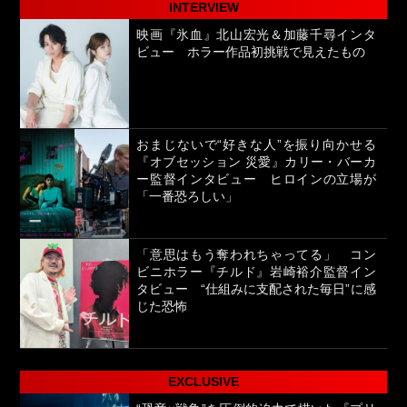
INTERVIEW
映画『氷血』北山宏光＆加藤千尋インタ
ビュー ホラー作品初挑戦で見えたもの
おまじないで“好きな人”を振り向かせる
『オブセッション 災愛』カリー・バーカ
ー監督インタビュー ヒロインの立場が
「一番恐ろしい」
「意思はもう奪われちゃってる」 コン
ビニホラー『チルド』岩崎裕介監督イン
タビュー “仕組みに支配された毎日”に感
じた恐怖
EXCLUSIVE