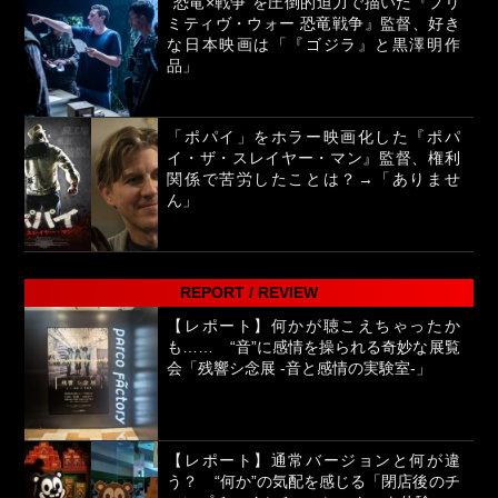
“恐竜×戦争”を圧倒的迫力で描いた『プリ
ミティヴ・ウォー 恐竜戦争』監督、好き
な日本映画は「『ゴジラ』と黒澤明作
品」
「ポパイ」をホラー映画化した『ポパ
イ・ザ・スレイヤー・マン』監督、権利
関係で苦労したことは？→「ありませ
ん」
REPORT / REVIEW
【レポート】何かが聴こえちゃったか
も…… “音”に感情を操られる奇妙な展覧
会「残響シ念展 -⾳と感情の実験室-」
【レポート】通常バージョンと何が違
う？ “何か”の気配を感じる「閉店後のチ