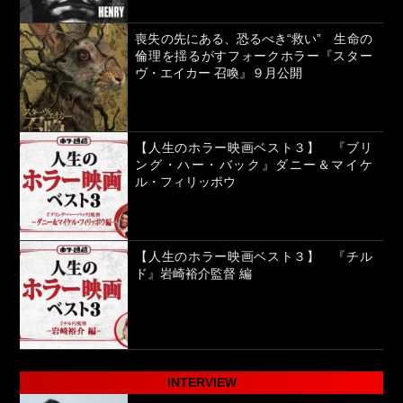
喪失の先にある、恐るべき“救い” 生命の
倫理を揺るがすフォークホラー『スター
ヴ・エイカー 召喚』９月公開
【人生のホラー映画ベスト３】 『ブリ
ング・ハー・バック』ダニー＆マイケ
ル・フィリッポウ
【人生のホラー映画ベスト３】 『チル
ド』岩崎裕介監督 編
INTERVIEW