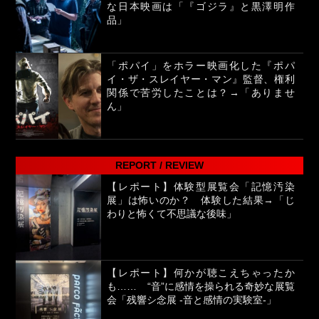
な日本映画は「『ゴジラ』と黒澤明作
品」
「ポパイ」をホラー映画化した『ポパ
イ・ザ・スレイヤー・マン』監督、権利
関係で苦労したことは？→「ありませ
ん」
REPORT / REVIEW
【レポート】体験型展覧会「記憶汚染
展」は怖いのか？ 体験した結果→「じ
わりと怖くて不思議な後味」
【レポート】何かが聴こえちゃったか
も…… “音”に感情を操られる奇妙な展覧
会「残響シ念展 -⾳と感情の実験室-」