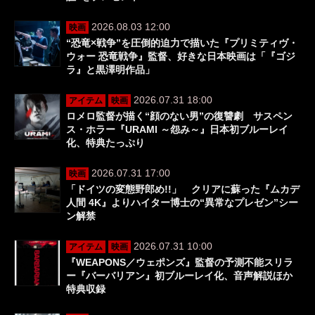
2026.08.03 12:00
映画
“恐竜×戦争”を圧倒的迫力で描いた『プリミティヴ・
ウォー 恐竜戦争』監督、好きな日本映画は「『ゴジ
ラ』と黒澤明作品」
2026.07.31 18:00
アイテム
映画
ロメロ監督が描く“顔のない男”の復讐劇 サスペン
ス・ホラー『URAMI ～怨み～』日本初ブルーレイ
化、特典たっぷり
2026.07.31 17:00
映画
「ドイツの変態野郎め!!」 クリアに蘇った『ムカデ
人間 4K』よりハイター博士の“異常なプレゼン”シー
ン解禁
2026.07.31 10:00
アイテム
映画
『WEAPONS／ウェポンズ』監督の予測不能スリラ
ー『バーバリアン』初ブルーレイ化、音声解説ほか
特典収録