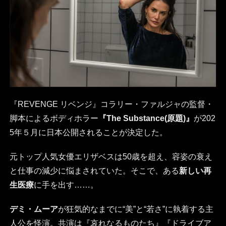
『REVENGE リベンジ』コラリー・ファルジャの監督・
脚本によるボディホラー
『The Substance(原題)』
が202
5年５月に日本公開されることが決定した。
元トップ人気女優エリザベスは50歳を超え、容姿の衰え
と仕事の減少に悩まされていた。そこで、ある
新しい再
生医療
に手を出す……。
デミ・ムーア
が狂気的なまでに“美”と“若さ”に執着する主
人公を怪演。共演は『哀れなるものたち』『ドライブア