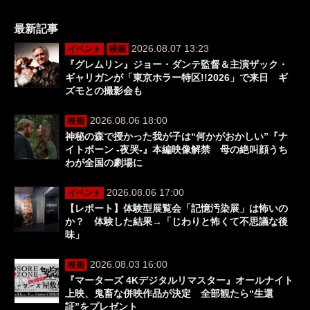
最新記事
2026.08.07 13:23
イベント
映画
『グレムリン』ジョー・ダンテ監督＆主演ザック・
ギャリガンが「東京ホラー特区!!2026」で来日 ギ
ズモとの撮影会も
2026.08.06 18:00
映画
神秘の森で授かった我が子は“何かがおかしい”『ナ
イトボーン -夜哭-』本編映像解禁 母の絶叫顔うち
わが全国の劇場に
2026.08.06 17:00
イベント
【レポート】体験型展覧会「記憶汚染展」は怖いの
か？ 体験した結果→「じわりと怖くて不思議な後
味」
2026.08.03 16:00
映画
『マーターズ 4Kデジタルリマスター』オールナイト
上映、鬼畜な併映作品が決定 全部観たら“生還
証”をプレゼント