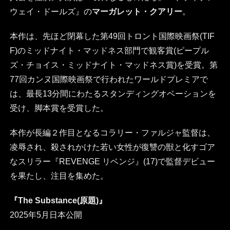
ウェイ・ドールズ』の
マーガレット・クアリー
。
本作は、先ほど閉幕した第49回トロント国際映画祭(TIF
F)のミッドナイト・マッドネス部門で観客賞(ピープル
ズ・チョイス・ミッドナイト・マッドネス賞)を受賞。第
77回カンヌ国際映画祭で行われたワールドプレミアで
は、最⻑13分間にわたるスタンディングオベーションを
受け、脚本賞を受賞した。
本作が長編２作目となるコラリー・ファルジャ監督は、
凌辱され、殺されかけた若い女性が復讐の獣と化すゴア
なスリラー『REVENGE リベンジ』(17)で監督デビュー
を果たし、注目を集めた。
『The Substance(原題)』
2025年5月日本公開