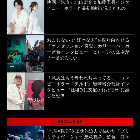
映画『氷血』北山宏光＆加藤千尋インタ
ビュー ホラー作品初挑戦で見えたもの
おまじないで“好きな人”を振り向かせる
『オブセッション 災愛』カリー・バーカ
ー監督インタビュー ヒロインの立場が
「一番恐ろしい」
「意思はもう奪われちゃってる」 コン
ビニホラー『チルド』岩崎裕介監督イン
タビュー “仕組みに支配された毎日”に感
じた恐怖
EXCLUSIVE
“恐竜×戦争”を圧倒的迫力で描いた『プリ
ミティヴ・ウォー 恐竜戦争』監督、好き