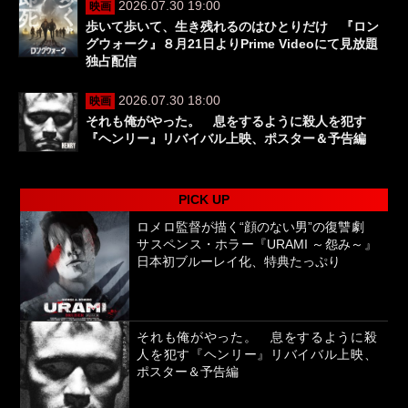
2026.07.30 19:00
映画
歩いて歩いて、生き残れるのはひとりだけ 『ロン
グウォーク』８月21日よりPrime Videoにて見放題
独占配信
2026.07.30 18:00
映画
それも俺がやった。 息をするように殺人を犯す
『ヘンリー』リバイバル上映、ポスター＆予告編
PICK UP
ロメロ監督が描く“顔のない男”の復讐劇
サスペンス・ホラー『URAMI ～怨み～』
日本初ブルーレイ化、特典たっぷり
それも俺がやった。 息をするように殺
人を犯す『ヘンリー』リバイバル上映、
ポスター＆予告編