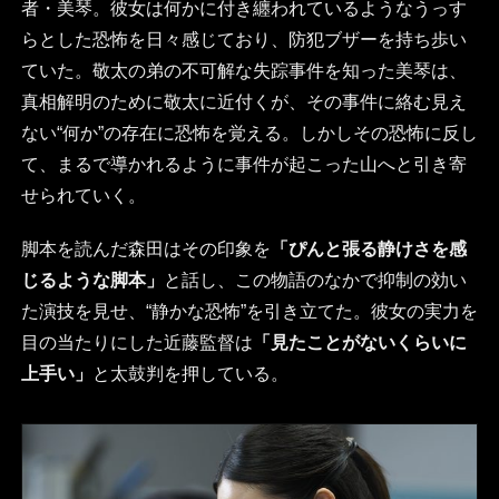
者・美琴。彼女は何かに付き纏われているようなうっす
らとした恐怖を日々感じており、防犯ブザーを持ち歩い
ていた。敬太の弟の不可解な失踪事件を知った美琴は、
真相解明のために敬太に近付くが、その事件に絡む見え
ない“何か”の存在に恐怖を覚える。しかしその恐怖に反し
て、まるで導かれるように事件が起こった山へと引き寄
せられていく。
脚本を読んだ森田はその印象を
「ぴんと張る静けさを感
じるような脚本」
と話し、この物語のなかで抑制の効い
た演技を見せ、“静かな恐怖”を引き立てた。彼女の実力を
目の当たりにした近藤監督は
「見たことがないくらいに
上手い」
と太鼓判を押している。