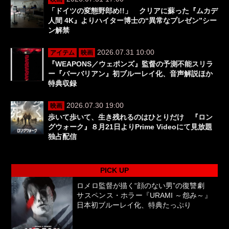
「ドイツの変態野郎め!!」 クリアに蘇った『ムカデ
人間 4K』よりハイター博士の“異常なプレゼン”シー
ン解禁
2026.07.31 10:00
アイテム
映画
『WEAPONS／ウェポンズ』監督の予測不能スリラ
ー『バーバリアン』初ブルーレイ化、音声解説ほか
特典収録
2026.07.30 19:00
映画
歩いて歩いて、生き残れるのはひとりだけ 『ロン
グウォーク』８月21日よりPrime Videoにて見放題
独占配信
PICK UP
ロメロ監督が描く“顔のない男”の復讐劇
サスペンス・ホラー『URAMI ～怨み～』
日本初ブルーレイ化、特典たっぷり