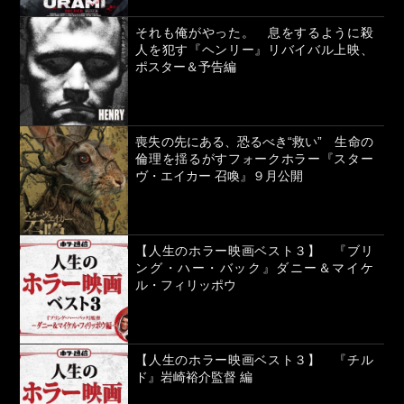
それも俺がやった。 息をするように殺
人を犯す『ヘンリー』リバイバル上映、
ポスター＆予告編
喪失の先にある、恐るべき“救い” 生命の
倫理を揺るがすフォークホラー『スター
ヴ・エイカー 召喚』９月公開
【人生のホラー映画ベスト３】 『ブリ
ング・ハー・バック』ダニー＆マイケ
ル・フィリッポウ
【人生のホラー映画ベスト３】 『チル
ド』岩崎裕介監督 編