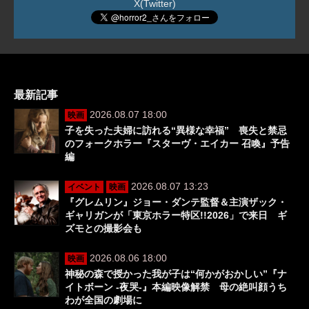
X(Twitter)
最新記事
2026.08.07 18:00
映画
子を失った夫婦に訪れる“異様な幸福” 喪失と禁忌
のフォークホラー『スターヴ・エイカー 召喚』予告
編
2026.08.07 13:23
イベント
映画
『グレムリン』ジョー・ダンテ監督＆主演ザック・
ギャリガンが「東京ホラー特区!!2026」で来日 ギ
ズモとの撮影会も
2026.08.06 18:00
映画
神秘の森で授かった我が子は“何かがおかしい”『ナ
イトボーン -夜哭-』本編映像解禁 母の絶叫顔うち
わが全国の劇場に