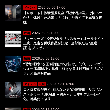
2026.08.06 17:00
イベント
【レポート】体験型展覧会「記憶汚染展」は怖いの
か？ 体験した結果→「じわりと怖くて不思議な後
味」
2026.08.03 16:00
映画
『マーターズ 4Kデジタルリマスター』オールナイト
上映、鬼畜な併映作品が決定 全部観たら“生還
証”をプレゼント
2026.08.03 12:00
映画
“恐竜×戦争”を圧倒的迫力で描いた『プリミティヴ・
ウォー 恐竜戦争』監督、好きな日本映画は「『ゴジ
ラ』と黒澤明作品」
2026.07.31 18:00
アイテム
映画
ロメロ監督が描く“顔のない男”の復讐劇 サスペン
ス・ホラー『URAMI ～怨み～』日本初ブルーレイ
化、特典たっぷり
2026.07.31 17:00
映画