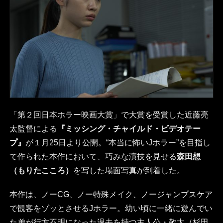
「第２回日本ホラー映画大賞」で大賞を受賞した近藤亮
太監督による
『ミッシング・チャイルド・ビデオテー
プ』
が１月25日より公開。“本当に怖いJホラー”を目指し
て作られた本作において、巧みな演技を見せる
森田想
（もりたこころ）
を写した場面写真が到着した。
本作は、ノーCG、ノー特殊メイク、ノージャンプスケア
で観客をゾッとさせるJホラー。幼い頃に一緒に遊んでい
た弟が行方不明になった過去を持つ主人公・敬太（杉田