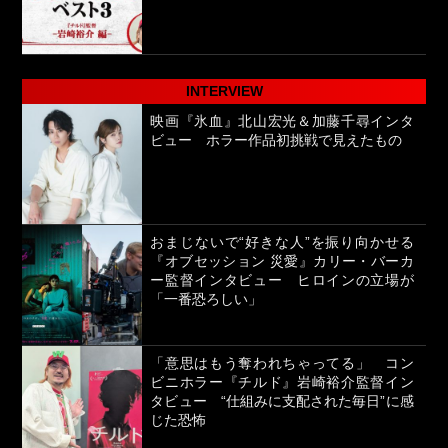
INTERVIEW
映画『氷血』北山宏光＆加藤千尋インタ
ビュー ホラー作品初挑戦で見えたもの
おまじないで“好きな人”を振り向かせる
『オブセッション 災愛』カリー・バーカ
ー監督インタビュー ヒロインの立場が
「一番恐ろしい」
「意思はもう奪われちゃってる」 コン
ビニホラー『チルド』岩崎裕介監督イン
タビュー “仕組みに支配された毎日”に感
じた恐怖