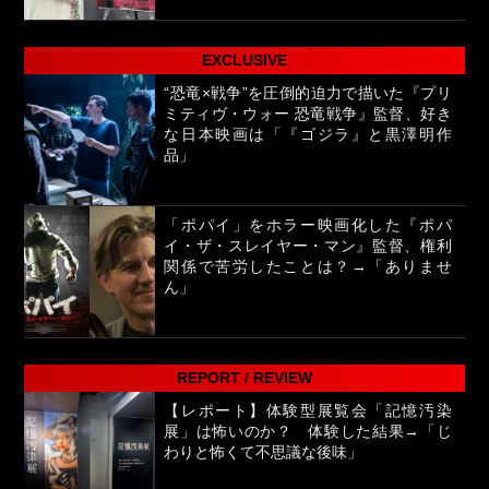
EXCLUSIVE
“恐竜×戦争”を圧倒的迫力で描いた『プリ
ミティヴ・ウォー 恐竜戦争』監督、好き
な日本映画は「『ゴジラ』と黒澤明作
品」
「ポパイ」をホラー映画化した『ポパ
イ・ザ・スレイヤー・マン』監督、権利
関係で苦労したことは？→「ありませ
ん」
REPORT / REVIEW
【レポート】体験型展覧会「記憶汚染
展」は怖いのか？ 体験した結果→「じ
わりと怖くて不思議な後味」