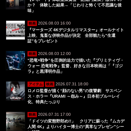
か？ 体験した結果→「じわりと怖くて不思議な後
味」
2026.08.03 16:00
映画
『マーターズ 4Kデジタルリマスター』オールナイト
上映、鬼畜な併映作品が決定 全部観たら“生還
証”をプレゼント
2026.08.03 12:00
映画
“恐竜×戦争”を圧倒的迫力で描いた『プリミティヴ・
ウォー 恐竜戦争』監督、好きな日本映画は「『ゴジ
ラ』と黒澤明作品」
2026.07.31 18:00
アイテム
映画
ロメロ監督が描く“顔のない男”の復讐劇 サスペン
ス・ホラー『URAMI ～怨み～』日本初ブルーレイ
化、特典たっぷり
2026.07.31 17:00
映画
「ドイツの変態野郎め!!」 クリアに蘇った『ムカデ
人間 4K』よりハイター博士の“異常なプレゼン”シー