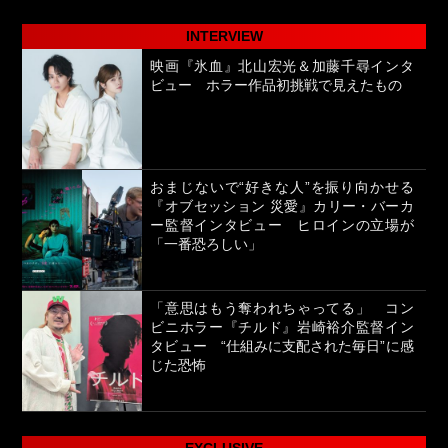
INTERVIEW
映画『氷血』北山宏光＆加藤千尋インタ
ビュー ホラー作品初挑戦で見えたもの
おまじないで“好きな人”を振り向かせる
『オブセッション 災愛』カリー・バーカ
ー監督インタビュー ヒロインの立場が
「一番恐ろしい」
「意思はもう奪われちゃってる」 コン
ビニホラー『チルド』岩崎裕介監督イン
タビュー “仕組みに支配された毎日”に感
じた恐怖
EXCLUSIVE