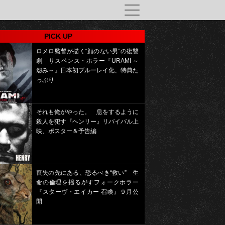
PICK UP
ロメロ監督が描く“顔のない男”の復讐
劇 サスペンス・ホラー『URAMI ～
怨み～』日本初ブルーレイ化、特典た
っぷり
それも俺がやった。 息をするように
殺人を犯す『ヘンリー』リバイバル上
映、ポスター＆予告編
喪失の先にある、恐るべき“救い” 生
命の倫理を揺るがすフォークホラー
『スターヴ・エイカー 召喚』９月公
開