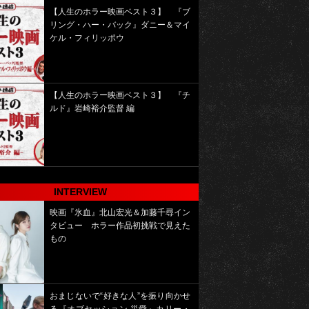
【人生のホラー映画ベスト３】 『ブ
リング・ハー・バック』ダニー＆マイ
ケル・フィリッポウ
【人生のホラー映画ベスト３】 『チ
ルド』岩崎裕介監督 編
INTERVIEW
映画『氷血』北山宏光＆加藤千尋イン
タビュー ホラー作品初挑戦で見えた
もの
おまじないで“好きな人”を振り向かせ