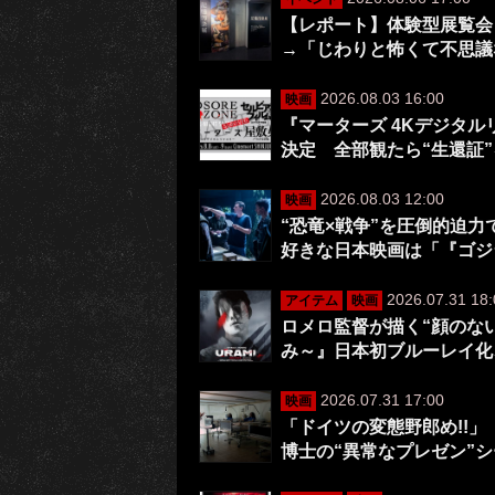
【レポート】体験型展覧会
→「じわりと怖くて不思議
2026.08.03 16:00
映画
『マーターズ 4Kデジタ
決定 全部観たら“生還証
2026.08.03 12:00
映画
“恐竜×戦争”を圧倒的迫
好きな日本映画は「『ゴジ
2026.07.31 18:
アイテム
映画
ロメロ監督が描く“顔のない
み～』日本初ブルーレイ化
2026.07.31 17:00
映画
「ドイツの変態野郎め!!」
博士の“異常なプレゼン”