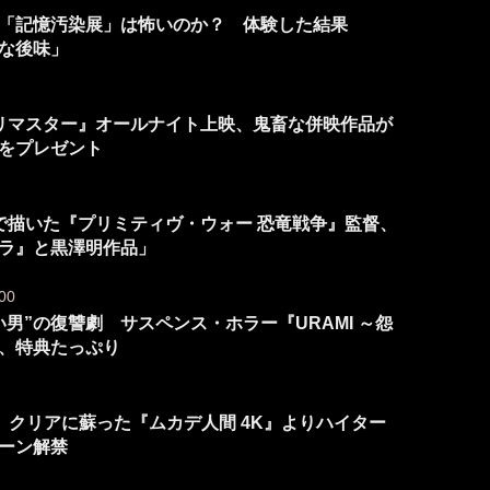
「記憶汚染展」は怖いのか？ 体験した結果
な後味」
ルリマスター』オールナイト上映、鬼畜な併映作品が
”をプレゼント
力で描いた『プリミティヴ・ウォー 恐竜戦争』監督、
ラ』と黒澤明作品」
00
男”の復讐劇 サスペンス・ホラー『URAMI ～怨
、特典たっぷり
 クリアに蘇った『ムカデ人間 4K』よりハイター
シーン解禁