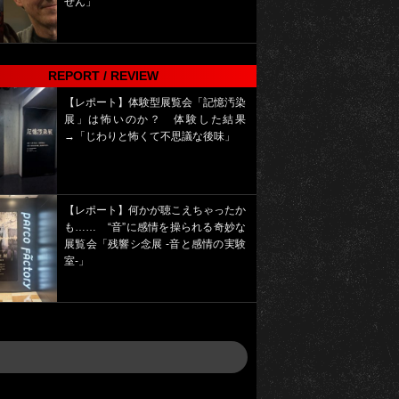
せん」
REPORT / REVIEW
【レポート】体験型展覧会「記憶汚染
展」は怖いのか？ 体験した結果
→「じわりと怖くて不思議な後味」
【レポート】何かが聴こえちゃったか
も…… “音”に感情を操られる奇妙な
展覧会「残響シ念展 -⾳と感情の実験
室-」