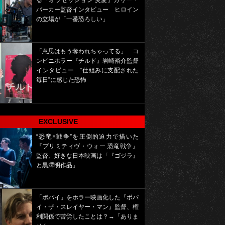
る『オブセッション 災愛』カリー・
バーカー監督インタビュー ヒロイン
の立場が「一番恐ろしい」
「意思はもう奪われちゃってる」 コ
ンビニホラー『チルド』岩崎裕介監督
インタビュー “仕組みに支配された
毎日”に感じた恐怖
EXCLUSIVE
“恐竜×戦争”を圧倒的迫力で描いた
『プリミティヴ・ウォー 恐竜戦争』
監督、好きな日本映画は「『ゴジラ』
と黒澤明作品」
「ポパイ」をホラー映画化した『ポパ
イ・ザ・スレイヤー・マン』監督、権
利関係で苦労したことは？→「ありま