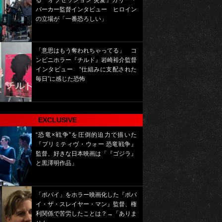
る『オブセッション 災愛』カリー・
バーカー監督インタビュー ヒロイン
の立場が「一番恐ろしい」
「意思はもう奪われちゃってる」 コ
ンビニホラー『チルド』岩崎裕介監督
インタビュー “仕組みに支配された
毎日”に感じた恐怖
EXCLUSIVE
“恐竜×戦争”を圧倒的迫力で描いた
『プリミティヴ・ウォー 恐竜戦争』
監督、好きな日本映画は「『ゴジラ』
と黒澤明作品」
「ポパイ」をホラー映画化した『ポパ
イ・ザ・スレイヤー・マン』監督、権
利関係で苦労したことは？→「ありま