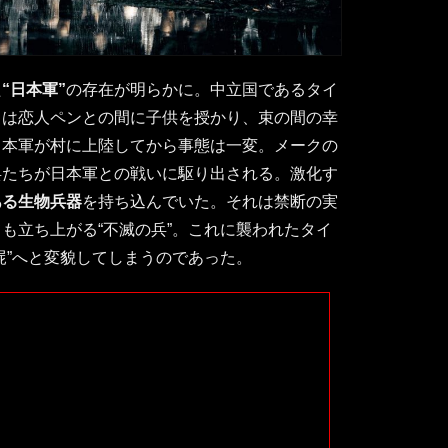
た
“日本軍”
の存在が明らかに。中立国であるタイ
クは恋人ペンとの間に子供を授かり、束の間の幸
日本軍が村に上陸してから事態は一変。メークの
兵たちが日本軍との戦いに駆り出される。激化す
ある生物兵器
を持ち込んでいた。それは禁断の実
も立ち上がる“不滅の兵”。これに襲われたタイ
屍”へと変貌してしまうのであった。