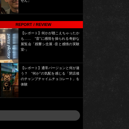
せん」
REPORT / REVIEW
【レポート】何かが聴こえちゃったか
も…… “音”に感情を操られる奇妙な
展覧会「残響シ念展 -⾳と感情の実験
室-」
【レポート】通常バージョンと何が違
う？ “何か”の気配を感じる「閉店後
のチャンプチャイムチョコレート」を
体験