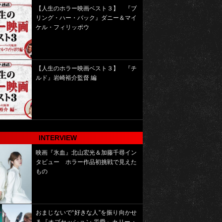
【人生のホラー映画ベスト３】 『ブ
リング・ハー・バック』ダニー＆マイ
ケル・フィリッポウ
【人生のホラー映画ベスト３】 『チ
ルド』岩崎裕介監督 編
INTERVIEW
映画『氷血』北山宏光＆加藤千尋イン
タビュー ホラー作品初挑戦で見えた
もの
おまじないで“好きな人”を振り向かせ