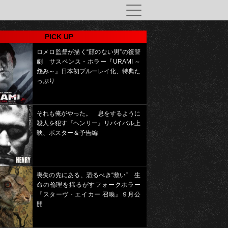
PICK UP
ロメロ監督が描く“顔のない男”の復讐
劇 サスペンス・ホラー『URAMI ～
怨み～』日本初ブルーレイ化、特典た
っぷり
それも俺がやった。 息をするように
殺人を犯す『ヘンリー』リバイバル上
映、ポスター＆予告編
喪失の先にある、恐るべき“救い” 生
命の倫理を揺るがすフォークホラー
『スターヴ・エイカー 召喚』９月公
開