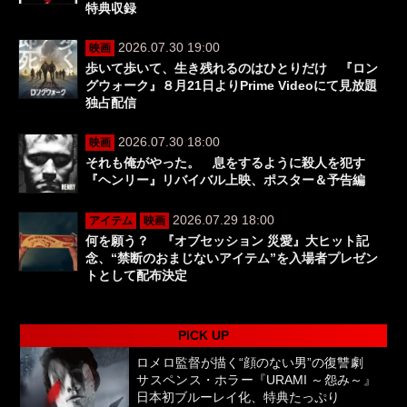
特典収録
2026.07.30 19:00
映画
歩いて歩いて、生き残れるのはひとりだけ 『ロン
グウォーク』８月21日よりPrime Videoにて見放題
独占配信
2026.07.30 18:00
映画
それも俺がやった。 息をするように殺人を犯す
『ヘンリー』リバイバル上映、ポスター＆予告編
2026.07.29 18:00
アイテム
映画
何を願う？ 『オブセッション 災愛』大ヒット記
念、“禁断のおまじないアイテム”を入場者プレゼン
トとして配布決定
PICK UP
ロメロ監督が描く“顔のない男”の復讐劇
サスペンス・ホラー『URAMI ～怨み～』
日本初ブルーレイ化、特典たっぷり