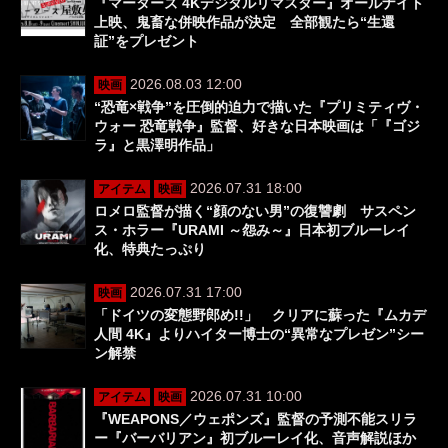
『マーターズ 4Kデジタルリマスター』オールナイト
上映、鬼畜な併映作品が決定 全部観たら“生還
証”をプレゼント
2026.08.03 12:00
映画
“恐竜×戦争”を圧倒的迫力で描いた『プリミティヴ・
ウォー 恐竜戦争』監督、好きな日本映画は「『ゴジ
ラ』と黒澤明作品」
2026.07.31 18:00
アイテム
映画
ロメロ監督が描く“顔のない男”の復讐劇 サスペン
ス・ホラー『URAMI ～怨み～』日本初ブルーレイ
化、特典たっぷり
2026.07.31 17:00
映画
「ドイツの変態野郎め!!」 クリアに蘇った『ムカデ
人間 4K』よりハイター博士の“異常なプレゼン”シー
ン解禁
2026.07.31 10:00
アイテム
映画
『WEAPONS／ウェポンズ』監督の予測不能スリラ
ー『バーバリアン』初ブルーレイ化、音声解説ほか