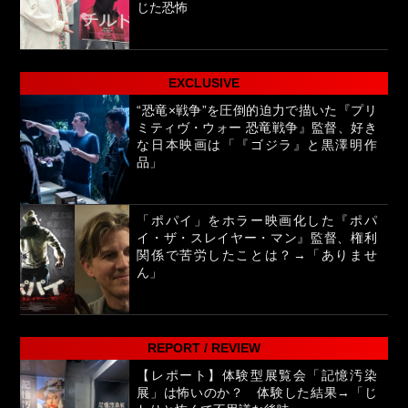
じた恐怖
EXCLUSIVE
“恐竜×戦争”を圧倒的迫力で描いた『プリ
ミティヴ・ウォー 恐竜戦争』監督、好き
な日本映画は「『ゴジラ』と黒澤明作
品」
「ポパイ」をホラー映画化した『ポパ
イ・ザ・スレイヤー・マン』監督、権利
関係で苦労したことは？→「ありませ
ん」
REPORT / REVIEW
【レポート】体験型展覧会「記憶汚染
展」は怖いのか？ 体験した結果→「じ