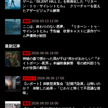
ゲーム「SILENT HILL 2」を映画化した『リター
ン・トゥ・サイレントヒル』 クリーチャーを捉え
たアザービジュアル解禁
2026.03.13 12:00
映画
ここは、終わりのない悪夢。 『リターン・トゥ・
サイレントヒル』予告編 吹替キャストに原作ゲー
ム声優陣が続投
最新記事
2026.08.06 18:00
映画
神秘の森で授かった我が子は“何かがおかしい”『ナ
イトボーン -夜哭-』本編映像解禁 母の絶叫顔うち
わが全国の劇場に
2026.08.06 17:00
イベント
【レポート】体験型展覧会「記憶汚染展」は怖いの
か？ 体験した結果→「じわりと怖くて不思議な後
味」
2026.08.03 16:00
映画