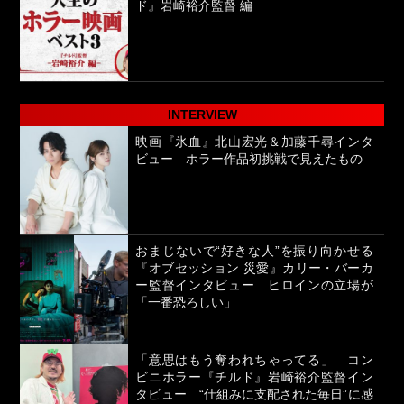
ド』岩崎裕介監督 編
INTERVIEW
映画『氷血』北山宏光＆加藤千尋インタ
ビュー ホラー作品初挑戦で見えたもの
おまじないで“好きな人”を振り向かせる
『オブセッション 災愛』カリー・バーカ
ー監督インタビュー ヒロインの立場が
「一番恐ろしい」
「意思はもう奪われちゃってる」 コン
ビニホラー『チルド』岩崎裕介監督イン
タビュー “仕組みに支配された毎日”に感