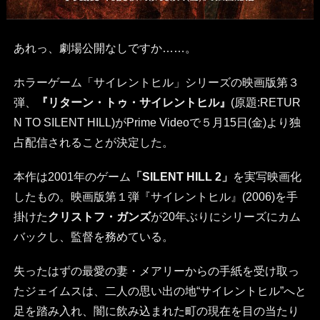
あれっ、劇場公開なしですか……。
ホラーゲーム「サイレントヒル」シリーズの映画版第３
弾、
『リターン・トゥ・サイレントヒル』
(原題:RETUR
N TO SILENT HILL)がPrime Videoで５月15日(金)より独
占配信されることが決定した。
本作は2001年のゲーム
「SILENT HILL 2」
を実写映画化
したもの。映画版第１弾『サイレントヒル』(2006)を手
掛けた
クリストフ・ガンズ
が20年ぶりにシリーズにカム
バックし、監督を務めている。
失ったはずの最愛の妻・メアリーからの手紙を受け取っ
たジェイムスは、二人の思い出の地“サイレントヒル”へと
足を踏み入れ、闇に飲み込まれた町の現在を目の当たり