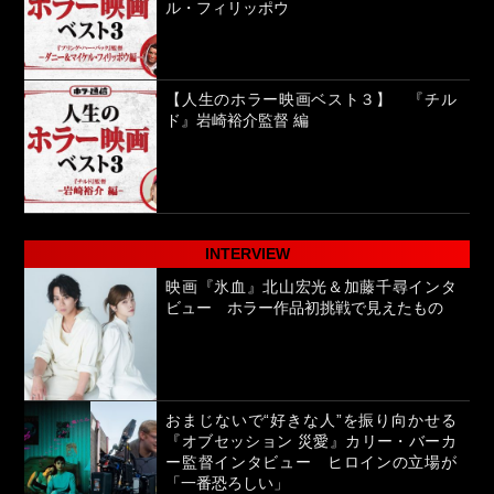
ル・フィリッポウ
【人生のホラー映画ベスト３】 『チル
ド』岩崎裕介監督 編
INTERVIEW
映画『氷血』北山宏光＆加藤千尋インタ
ビュー ホラー作品初挑戦で見えたもの
おまじないで“好きな人”を振り向かせる
『オブセッション 災愛』カリー・バーカ
ー監督インタビュー ヒロインの立場が
「一番恐ろしい」