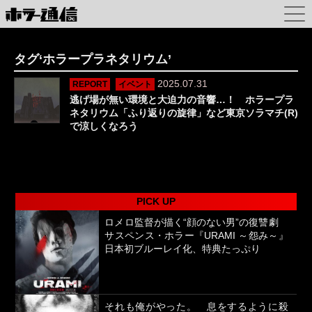
タグ‘ホラープラネタリウム’
2025.07.31
REPORT
イベント
逃げ場が無い環境と大迫力の音響…！ ホラープラ
ネタリウム「ふり返りの旋律」など東京ソラマチ(R)
で涼しくなろう
PICK UP
ロメロ監督が描く“顔のない男”の復讐劇
サスペンス・ホラー『URAMI ～怨み～』
日本初ブルーレイ化、特典たっぷり
それも俺がやった。 息をするように殺