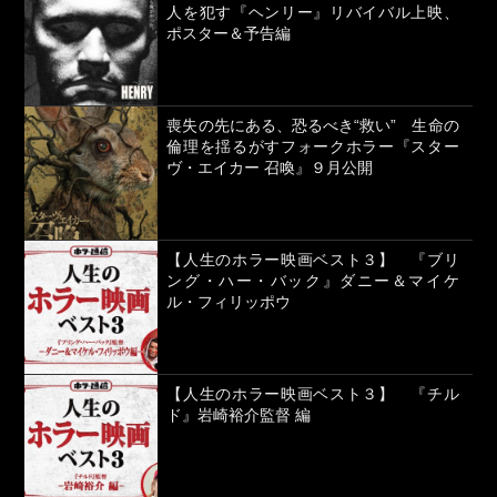
人を犯す『ヘンリー』リバイバル上映、
ポスター＆予告編
喪失の先にある、恐るべき“救い” 生命の
倫理を揺るがすフォークホラー『スター
ヴ・エイカー 召喚』９月公開
【人生のホラー映画ベスト３】 『ブリ
ング・ハー・バック』ダニー＆マイケ
ル・フィリッポウ
【人生のホラー映画ベスト３】 『チル
ド』岩崎裕介監督 編