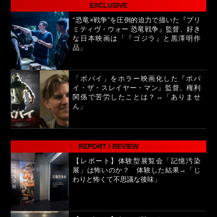
EXCLUSIVE
“恐竜×戦争”を圧倒的迫力で描いた『プリ
ミティヴ・ウォー 恐竜戦争』監督、好き
な日本映画は「『ゴジラ』と黒澤明作
品」
「ポパイ」をホラー映画化した『ポパ
イ・ザ・スレイヤー・マン』監督、権利
関係で苦労したことは？→「ありませ
ん」
REPORT / REVIEW
【レポート】体験型展覧会「記憶汚染
展」は怖いのか？ 体験した結果→「じ
わりと怖くて不思議な後味」