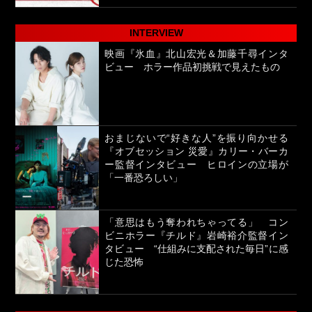
INTERVIEW
映画『氷血』北山宏光＆加藤千尋インタ
ビュー ホラー作品初挑戦で見えたもの
おまじないで“好きな人”を振り向かせる
『オブセッション 災愛』カリー・バーカ
ー監督インタビュー ヒロインの立場が
「一番恐ろしい」
「意思はもう奪われちゃってる」 コン
ビニホラー『チルド』岩崎裕介監督イン
タビュー “仕組みに支配された毎日”に感
じた恐怖