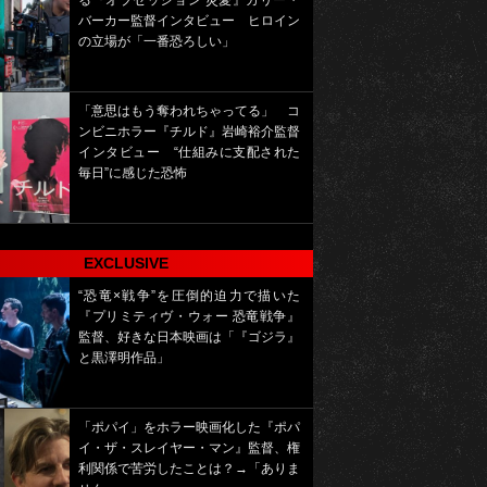
る『オブセッション 災愛』カリー・
バーカー監督インタビュー ヒロイン
の立場が「一番恐ろしい」
「意思はもう奪われちゃってる」 コ
ンビニホラー『チルド』岩崎裕介監督
インタビュー “仕組みに支配された
毎日”に感じた恐怖
EXCLUSIVE
“恐竜×戦争”を圧倒的迫力で描いた
『プリミティヴ・ウォー 恐竜戦争』
監督、好きな日本映画は「『ゴジラ』
と黒澤明作品」
「ポパイ」をホラー映画化した『ポパ
イ・ザ・スレイヤー・マン』監督、権
利関係で苦労したことは？→「ありま