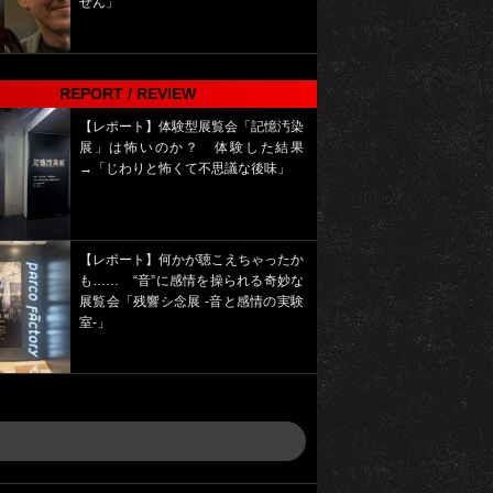
せん」
REPORT / REVIEW
【レポート】体験型展覧会「記憶汚染
展」は怖いのか？ 体験した結果
→「じわりと怖くて不思議な後味」
【レポート】何かが聴こえちゃったか
も…… “音”に感情を操られる奇妙な
展覧会「残響シ念展 -⾳と感情の実験
室-」