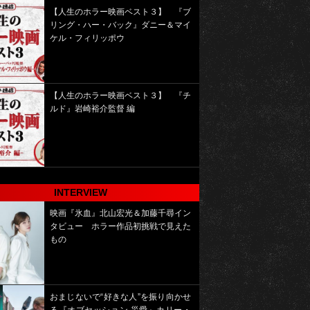
【人生のホラー映画ベスト３】 『ブ
リング・ハー・バック』ダニー＆マイ
ケル・フィリッポウ
【人生のホラー映画ベスト３】 『チ
ルド』岩崎裕介監督 編
INTERVIEW
映画『氷血』北山宏光＆加藤千尋イン
タビュー ホラー作品初挑戦で見えた
もの
おまじないで“好きな人”を振り向かせ