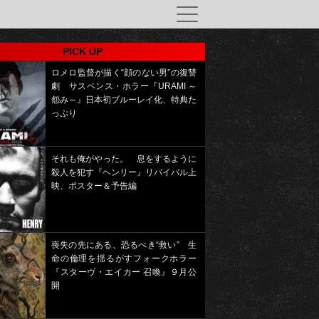
PICK UP
ロメロ監督が描く“顔のない男”の復讐
劇 サスペンス・ホラー『URAMI ～
怨み～』日本初ブルーレイ化、特典た
っぷり
それも俺がやった。 息をするように
殺人を犯す『ヘンリー』リバイバル上
映、ポスター＆予告編
喪失の先にある、恐るべき“救い” 生
命の倫理を揺るがすフォークホラー
『スターヴ・エイカー 召喚』９月公
開