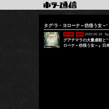
タグ‘ラ・ヨローナ～彷徨う女～’
2020.06.18
b
NEWS
映画
グアテマラの大量虐殺と“
ローナ～彷徨う女～』日