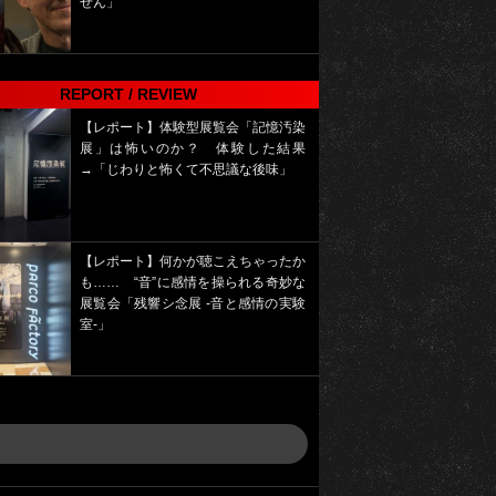
せん」
REPORT / REVIEW
【レポート】体験型展覧会「記憶汚染
展」は怖いのか？ 体験した結果
→「じわりと怖くて不思議な後味」
【レポート】何かが聴こえちゃったか
も…… “音”に感情を操られる奇妙な
展覧会「残響シ念展 -⾳と感情の実験
室-」