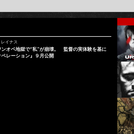
y
レイナス
ンオペ地獄で“私”が崩壊。 監督の実体験を基に
オペレーション』９月公開