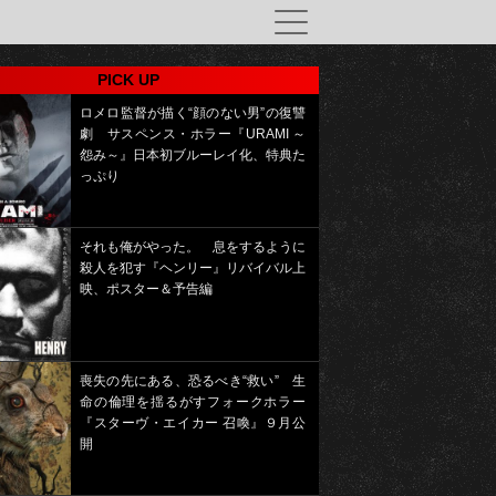
PICK UP
ロメロ監督が描く“顔のない男”の復讐
劇 サスペンス・ホラー『URAMI ～
怨み～』日本初ブルーレイ化、特典た
っぷり
それも俺がやった。 息をするように
殺人を犯す『ヘンリー』リバイバル上
映、ポスター＆予告編
喪失の先にある、恐るべき“救い” 生
命の倫理を揺るがすフォークホラー
『スターヴ・エイカー 召喚』９月公
開