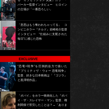
る『オブセッション 災愛』カリー・
バーカー監督インタビュー ヒロイン
の立場が「一番恐ろしい」
「意思はもう奪われちゃってる」 コ
ンビニホラー『チルド』岩崎裕介監督
インタビュー “仕組みに支配された
毎日”に感じた恐怖
EXCLUSIVE
“恐竜×戦争”を圧倒的迫力で描いた
『プリミティヴ・ウォー 恐竜戦争』
監督、好きな日本映画は「『ゴジラ』
と黒澤明作品」
「ポパイ」をホラー映画化した『ポパ
イ・ザ・スレイヤー・マン』監督、権
利関係で苦労したことは？→「ありま