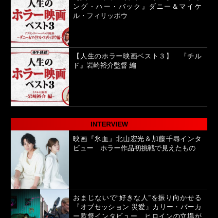
ング・ハー・バック』ダニー＆マイケ
ル・フィリッポウ
【人生のホラー映画ベスト３】 『チル
ド』岩崎裕介監督 編
INTERVIEW
映画『氷血』北山宏光＆加藤千尋インタ
ビュー ホラー作品初挑戦で見えたもの
おまじないで“好きな人”を振り向かせる
『オブセッション 災愛』カリー・バーカ
ー監督インタビュー ヒロインの立場が