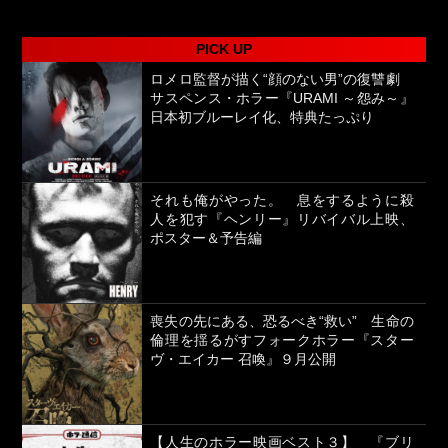
PICK UP
ロメロ監督が描く“顔のない男”の復讐劇
サスペンス・ホラー『URAMI ～怨み～』
日本初ブルーレイ化、特典たっぷり
それも俺がやった。 息をするように殺
人を犯す『ヘンリー』リバイバル上映、
ポスター＆予告編
喪失の先にある、恐るべき“救い” 生命の
倫理を揺るがすフォークホラー『スター
ヴ・エイカー 召喚』９月公開
【人生のホラー映画ベスト３】 『ブリ