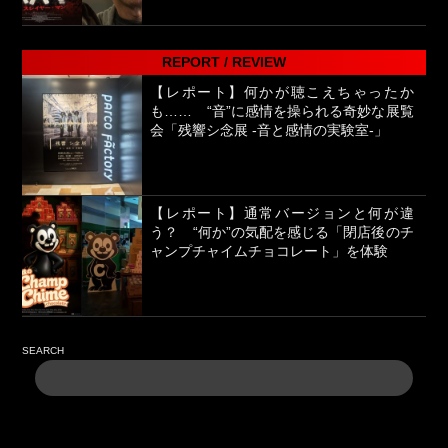
REPORT / REVIEW
【レポート】何かが聴こえちゃったか
も…… “音”に感情を操られる奇妙な展覧
会「残響シ念展 -⾳と感情の実験室-」
【レポート】通常バージョンと何が違
う？ “何か”の気配を感じる「閉店後のチ
ャンプチャイムチョコレート」を体験
SEARCH