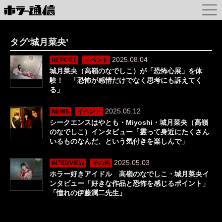
タグ‘城月菜央’
2025.08.04
REPORT
イベント
城月菜央（高嶺のなでしこ）が「恐怖心展」を体
験！ 「恐怖が感情だけでなく思考にも訴えてく
る」
2025.05.12
NEWS
イベント
シークエンスはやとも・Miyoshi・城月菜央（高嶺
のなでしこ）インタビュー「霊って身近にたくさん
いるものなんだ、という気付きを楽しんで」
2025.05.03
INTERVIEW
その他
ホラー好きアイドル 高嶺のなでしこ・城月菜央イ
ンタビュー「好きな作品と恐怖を感じるポイント」
「憧れの伊藤潤二先生」