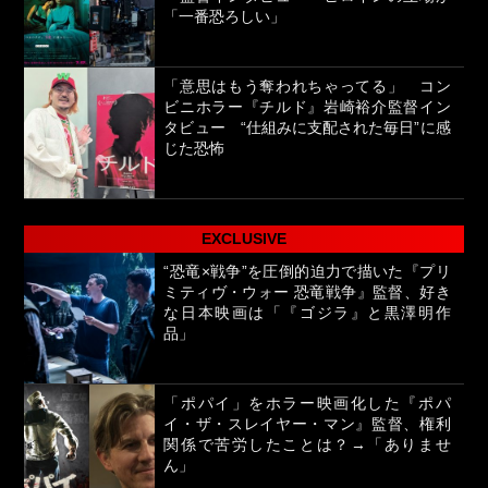
「一番恐ろしい」
「意思はもう奪われちゃってる」 コン
ビニホラー『チルド』岩崎裕介監督イン
タビュー “仕組みに支配された毎日”に感
じた恐怖
EXCLUSIVE
“恐竜×戦争”を圧倒的迫力で描いた『プリ
ミティヴ・ウォー 恐竜戦争』監督、好き
な日本映画は「『ゴジラ』と黒澤明作
品」
「ポパイ」をホラー映画化した『ポパ
イ・ザ・スレイヤー・マン』監督、権利
関係で苦労したことは？→「ありませ
ん」