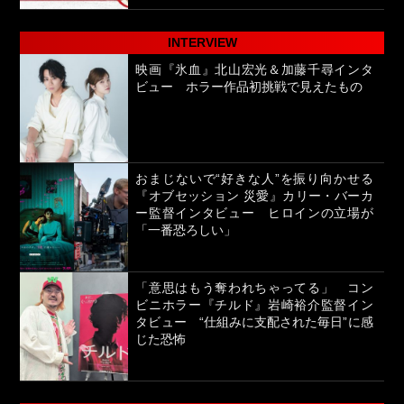
INTERVIEW
映画『氷血』北山宏光＆加藤千尋インタ
ビュー ホラー作品初挑戦で見えたもの
おまじないで“好きな人”を振り向かせる
『オブセッション 災愛』カリー・バーカ
ー監督インタビュー ヒロインの立場が
「一番恐ろしい」
「意思はもう奪われちゃってる」 コン
ビニホラー『チルド』岩崎裕介監督イン
タビュー “仕組みに支配された毎日”に感
じた恐怖