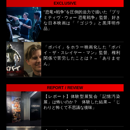
EXCLUSIVE
“恐竜×戦争”を圧倒的迫力で描いた『プリ
ミティヴ・ウォー 恐竜戦争』監督、好き
な日本映画は「『ゴジラ』と黒澤明作
品」
「ポパイ」をホラー映画化した『ポパ
イ・ザ・スレイヤー・マン』監督、権利
関係で苦労したことは？→「ありませ
ん」
REPORT / REVIEW
【レポート】体験型展覧会「記憶汚染
展」は怖いのか？ 体験した結果→「じ
わりと怖くて不思議な後味」