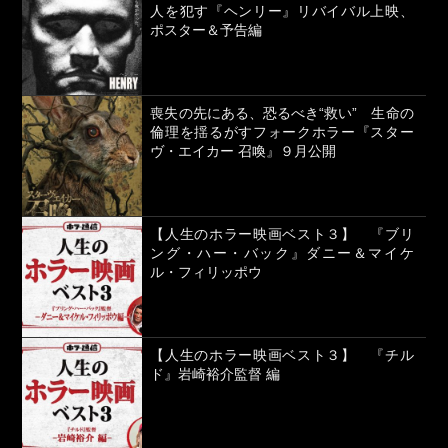
人を犯す『ヘンリー』リバイバル上映、
ポスター＆予告編
喪失の先にある、恐るべき“救い” 生命の
倫理を揺るがすフォークホラー『スター
ヴ・エイカー 召喚』９月公開
【人生のホラー映画ベスト３】 『ブリ
ング・ハー・バック』ダニー＆マイケ
ル・フィリッポウ
【人生のホラー映画ベスト３】 『チル
ド』岩崎裕介監督 編