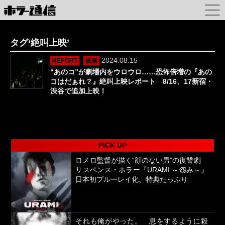
タグ‘絶叫上映’
2024.08.15
REPORT
映画
“あのコ”が劇場内をウロウロ……恐怖倍増の『あの
コはだぁれ？』絶叫上映レポート 8/16、17新宿・
渋谷で追加上映！
PICK UP
ロメロ監督が描く“顔のない男”の復讐劇
サスペンス・ホラー『URAMI ～怨み～』
日本初ブルーレイ化、特典たっぷり
それも俺がやった。 息をするように殺