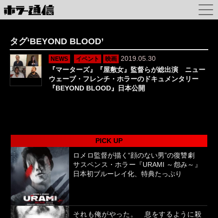
タグ‘BEYOND BLOOD’
2019.05.30
NEWS
イベント
映画
『マーターズ』『屋敷女』監督らが総出演 ニュー
ウェーブ・フレンチ・ホラーのドキュメンタリー
『BEYOND BLOOD』日本公開
PICK UP
ロメロ監督が描く“顔のない男”の復讐劇
サスペンス・ホラー『URAMI ～怨み～』
日本初ブルーレイ化、特典たっぷり
それも俺がやった。 息をするように殺