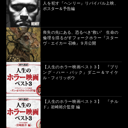
人を犯す『ヘンリー』リバイバル上映、
ポスター＆予告編
喪失の先にある、恐るべき“救い” 生命の
倫理を揺るがすフォークホラー『スター
ヴ・エイカー 召喚』９月公開
【人生のホラー映画ベスト３】 『ブリ
ング・ハー・バック』ダニー＆マイケ
ル・フィリッポウ
【人生のホラー映画ベスト３】 『チル
ド』岩崎裕介監督 編