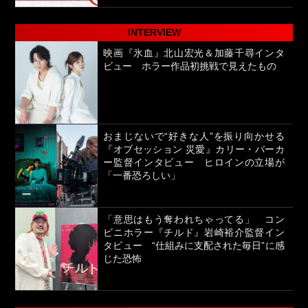
INTERVIEW
映画『氷血』北山宏光＆加藤千尋インタ
ビュー ホラー作品初挑戦で見えたもの
おまじないで“好きな人”を振り向かせる
『オブセッション 災愛』カリー・バーカ
ー監督インタビュー ヒロインの立場が
「一番恐ろしい」
「意思はもう奪われちゃってる」 コン
ビニホラー『チルド』岩崎裕介監督イン
タビュー “仕組みに支配された毎日”に感
じた恐怖