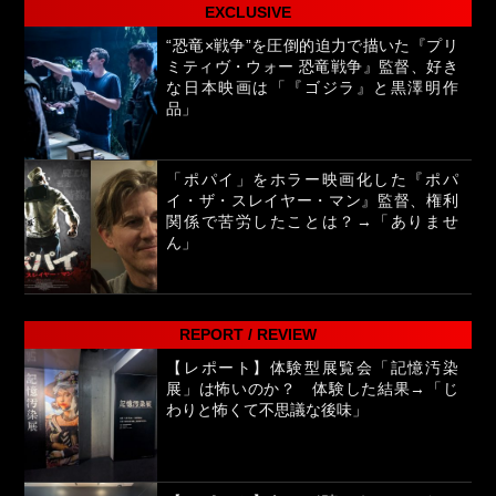
EXCLUSIVE
“恐竜×戦争”を圧倒的迫力で描いた『プリ
ミティヴ・ウォー 恐竜戦争』監督、好き
な日本映画は「『ゴジラ』と黒澤明作
品」
「ポパイ」をホラー映画化した『ポパ
イ・ザ・スレイヤー・マン』監督、権利
関係で苦労したことは？→「ありませ
ん」
REPORT / REVIEW
【レポート】体験型展覧会「記憶汚染
展」は怖いのか？ 体験した結果→「じ
わりと怖くて不思議な後味」