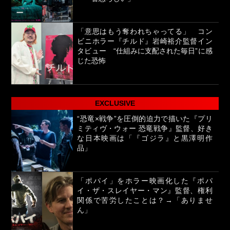
「意思はもう奪われちゃってる」 コン
ビニホラー『チルド』岩崎裕介監督イン
タビュー “仕組みに支配された毎日”に感
じた恐怖
EXCLUSIVE
“恐竜×戦争”を圧倒的迫力で描いた『プリ
ミティヴ・ウォー 恐竜戦争』監督、好き
な日本映画は「『ゴジラ』と黒澤明作
品」
「ポパイ」をホラー映画化した『ポパ
イ・ザ・スレイヤー・マン』監督、権利
関係で苦労したことは？→「ありませ
ん」