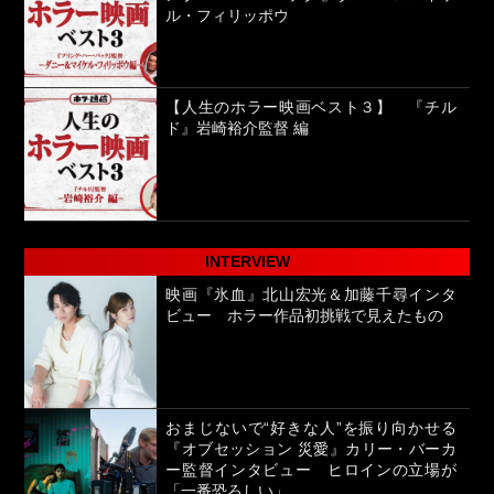
ル・フィリッポウ
【人生のホラー映画ベスト３】 『チル
ド』岩崎裕介監督 編
INTERVIEW
映画『氷血』北山宏光＆加藤千尋インタ
ビュー ホラー作品初挑戦で見えたもの
おまじないで“好きな人”を振り向かせる
『オブセッション 災愛』カリー・バーカ
ー監督インタビュー ヒロインの立場が
「一番恐ろしい」