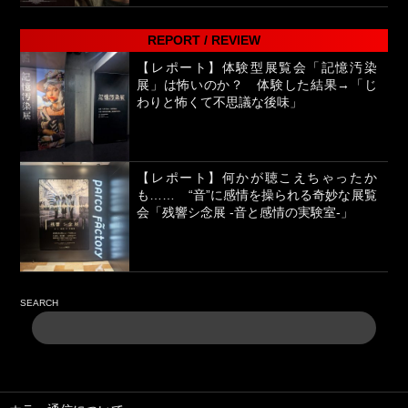
REPORT / REVIEW
【レポート】体験型展覧会「記憶汚染
展」は怖いのか？ 体験した結果→「じ
わりと怖くて不思議な後味」
【レポート】何かが聴こえちゃったか
も…… “音”に感情を操られる奇妙な展覧
会「残響シ念展 -⾳と感情の実験室-」
SEARCH