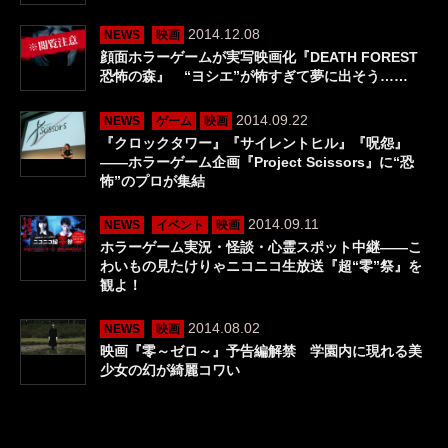
2014.12.08
NEWS
映画
顔面ホラーゲームが実写映画化『DEATH FOREST
恐怖の森』 “ヨシエ”が怖すぎて夢に出そう……
2014.09.22
NEWS
ゲーム
映画
『クロックタワー』『サイレントヒル』『呪怨』
――ホラーゲーム企画『Project Scissors』に“恐
怖”のプロが集結
2014.09.11
NEWS
イベント
映画
ホラーゲーム実況・怪談・心霊スポット中継――こ
わいもの見たけりゃニコニコ生放送『超“零”祭』を
観よ！
2014.08.02
NEWS
映画
映画『零～ゼロ～』予告編解禁 学園内に現れる美
少女の幻が綺麗コワい