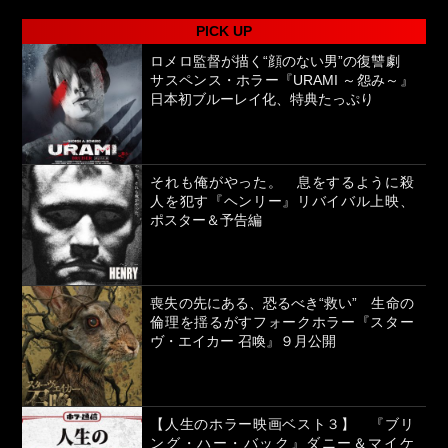
PICK UP
ロメロ監督が描く“顔のない男”の復讐劇
サスペンス・ホラー『URAMI ～怨み～』
日本初ブルーレイ化、特典たっぷり
それも俺がやった。 息をするように殺
人を犯す『ヘンリー』リバイバル上映、
ポスター＆予告編
喪失の先にある、恐るべき“救い” 生命の
倫理を揺るがすフォークホラー『スター
ヴ・エイカー 召喚』９月公開
【人生のホラー映画ベスト３】 『ブリ
ング・ハー・バック』ダニー＆マイケ