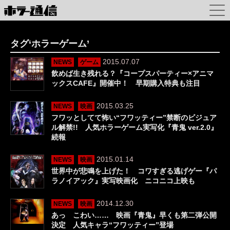
タグ‘ホラーゲーム’
2015.07.07
NEWS
ゲーム
飲めば生き残れる？『コープスパーティー×アニマ
ックスCAFE』開催中！ 早期購入特典も注目
2015.03.25
NEWS
映画
フワッとしてて怖い“フワッティー”禁断のビジュア
ル解禁!! 人気ホラーゲーム実写化『青鬼 ver.2.0』
続報
2015.01.14
NEWS
映画
世界中が悲鳴を上げた！ コワすぎる逃げゲー『パ
ラノイアック』実写映画化 ニコニコ上映も
2014.12.30
NEWS
映画
あっ こわい…… 映画『青鬼』早くも第二弾公開
決定 人気キャラ“フワッティー”登場