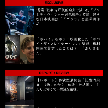
EXCLUSIVE
“恐竜×戦争”を圧倒的迫力で描いた『プリ
ミティヴ・ウォー 恐竜戦争』監督、好き
な日本映画は「『ゴジラ』と黒澤明作
品」
「ポパイ」をホラー映画化した『ポパ
イ・ザ・スレイヤー・マン』監督、権利
関係で苦労したことは？→「ありませ
ん」
REPORT / REVIEW
【レポート】体験型展覧会「記憶汚染
展」は怖いのか？ 体験した結果→「じ
わりと怖くて不思議な後味」