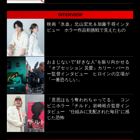
INTERVIEW
映画『氷血』北山宏光＆加藤千尋インタ
ビュー ホラー作品初挑戦で見えたもの
おまじないで“好きな人”を振り向かせる
『オブセッション 災愛』カリー・バーカ
ー監督インタビュー ヒロインの立場が
「一番恐ろしい」
「意思はもう奪われちゃってる」 コン
ビニホラー『チルド』岩崎裕介監督イン
タビュー “仕組みに支配された毎日”に感
じた恐怖