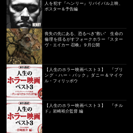
人を犯す『ヘンリー』リバイバル上映、
ポスター＆予告編
喪失の先にある、恐るべき“救い” 生命の
倫理を揺るがすフォークホラー『スター
ヴ・エイカー 召喚』９月公開
【人生のホラー映画ベスト３】 『ブリ
ング・ハー・バック』ダニー＆マイケ
ル・フィリッポウ
【人生のホラー映画ベスト３】 『チル
ド』岩崎裕介監督 編