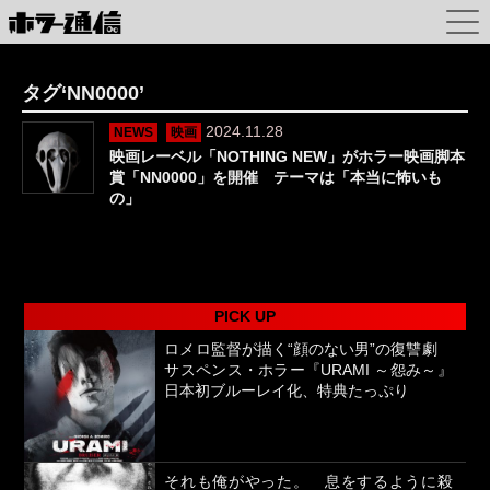
タグ‘NN0000’
2024.11.28
NEWS
映画
映画レーベル「NOTHING NEW」がホラー映画脚本
賞「NN0000」を開催 テーマは「本当に怖いも
の」
PICK UP
ロメロ監督が描く“顔のない男”の復讐劇
サスペンス・ホラー『URAMI ～怨み～』
日本初ブルーレイ化、特典たっぷり
それも俺がやった。 息をするように殺