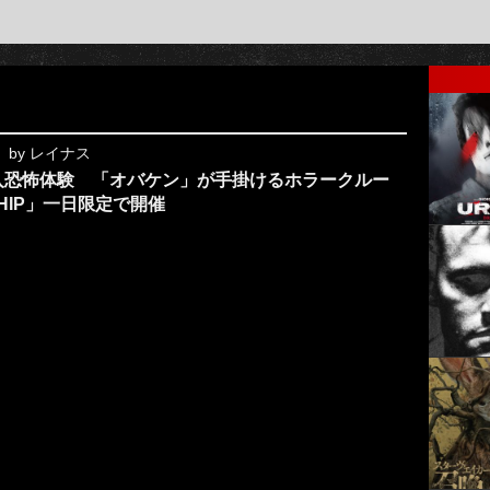
by
レイナス
入恐怖体験 「オバケン」が手掛けるホラークルー
 SHIP」一日限定で開催