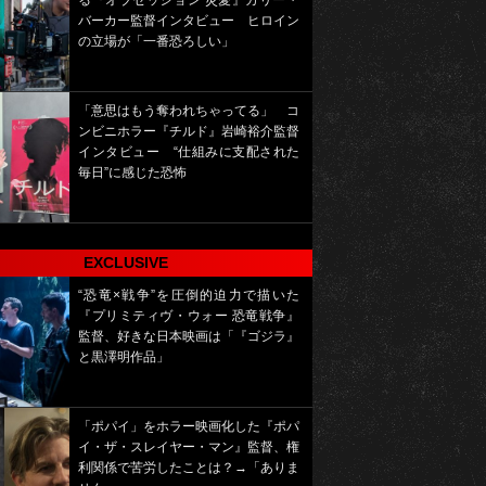
る『オブセッション 災愛』カリー・
バーカー監督インタビュー ヒロイン
の立場が「一番恐ろしい」
「意思はもう奪われちゃってる」 コ
ンビニホラー『チルド』岩崎裕介監督
インタビュー “仕組みに支配された
毎日”に感じた恐怖
EXCLUSIVE
“恐竜×戦争”を圧倒的迫力で描いた
『プリミティヴ・ウォー 恐竜戦争』
監督、好きな日本映画は「『ゴジラ』
と黒澤明作品」
「ポパイ」をホラー映画化した『ポパ
イ・ザ・スレイヤー・マン』監督、権
利関係で苦労したことは？→「ありま