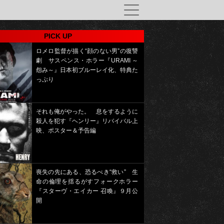
PICK UP
ロメロ監督が描く“顔のない男”の復讐
劇 サスペンス・ホラー『URAMI ～
怨み～』日本初ブルーレイ化、特典た
っぷり
それも俺がやった。 息をするように
殺人を犯す『ヘンリー』リバイバル上
映、ポスター＆予告編
喪失の先にある、恐るべき“救い” 生
命の倫理を揺るがすフォークホラー
『スターヴ・エイカー 召喚』９月公
開