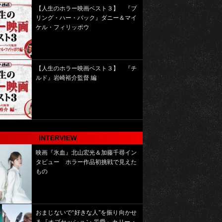
【人生のホラー映画ベスト３】 『ブ
リング・ハー・バック』ダニー＆マイ
ケル・フィリッポウ
【人生のホラー映画ベスト３】 『チ
ルド』岩崎裕介監督 編
INTERVIEW
映画『氷血』北山宏光＆加藤千尋イン
タビュー ホラー作品初挑戦で見えた
もの
おまじないで“好きな人”を振り向かせ