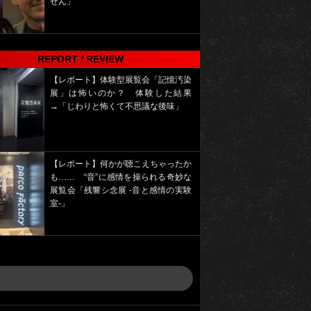
せん」
REPORT / REVIEW
【レポート】体験型展覧会「記憶汚染
展」は怖いのか？ 体験した結果
→「じわりと怖くて不思議な後味」
【レポート】何かが聴こえちゃったか
も…… “音”に感情を操られる奇妙な
展覧会「残響シ念展 -⾳と感情の実験
室-」