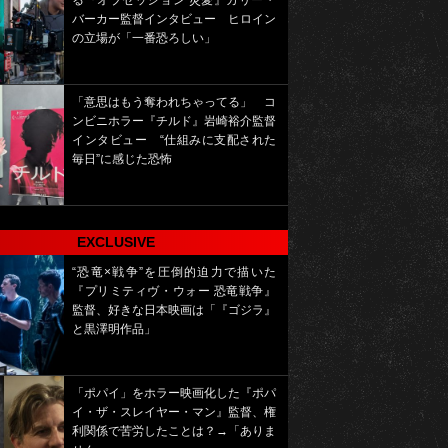
る『オブセッション 災愛』カリー・
バーカー監督インタビュー ヒロイン
の立場が「一番恐ろしい」
「意思はもう奪われちゃってる」 コ
ンビニホラー『チルド』岩崎裕介監督
インタビュー “仕組みに支配された
毎日”に感じた恐怖
EXCLUSIVE
“恐竜×戦争”を圧倒的迫力で描いた
『プリミティヴ・ウォー 恐竜戦争』
監督、好きな日本映画は「『ゴジラ』
と黒澤明作品」
「ポパイ」をホラー映画化した『ポパ
イ・ザ・スレイヤー・マン』監督、権
利関係で苦労したことは？→「ありま