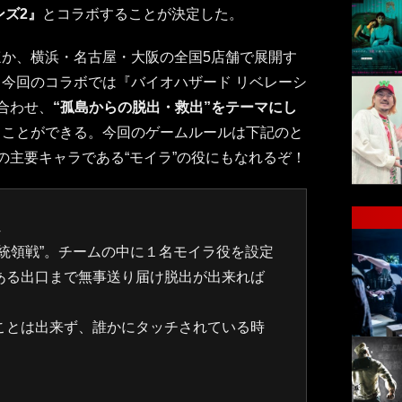
ンズ2』
とコラボすることが決定した。
のほか、横浜・名古屋・大阪の全国5店舗で展開す
今回のコラボでは『バイオハザード リベレーシ
合わせ、
“孤島からの脱出・救出”をテーマにし
ることができる。今回のゲームルールは下記のと
の主要キャラである“モイラ”の役にもなれるぞ！
ム
統領戦”。チームの中に１名モイラ役を設定
ある出口まで無事送り届け脱出が出来れば
ことは出来ず、誰かにタッチされている時