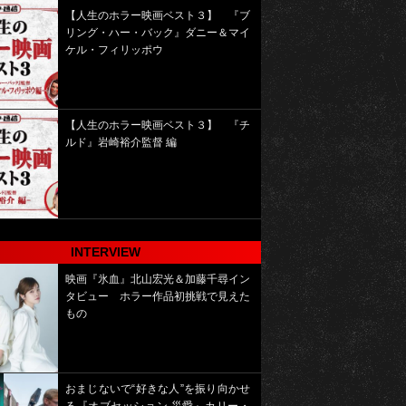
【人生のホラー映画ベスト３】 『ブ
リング・ハー・バック』ダニー＆マイ
ケル・フィリッポウ
【人生のホラー映画ベスト３】 『チ
ルド』岩崎裕介監督 編
INTERVIEW
映画『氷血』北山宏光＆加藤千尋イン
タビュー ホラー作品初挑戦で見えた
もの
おまじないで“好きな人”を振り向かせ