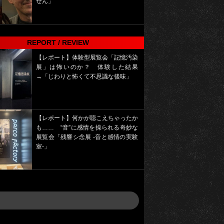
せん」
REPORT / REVIEW
【レポート】体験型展覧会「記憶汚染
展」は怖いのか？ 体験した結果
→「じわりと怖くて不思議な後味」
【レポート】何かが聴こえちゃったか
も…… “音”に感情を操られる奇妙な
展覧会「残響シ念展 -⾳と感情の実験
室-」