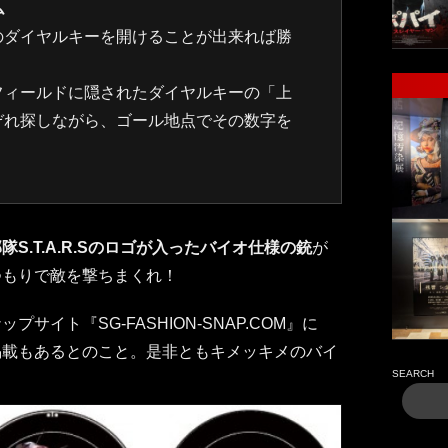
ム
のダイヤルキーを開けることが出来れば勝
フィールドに隠されたダイヤルキーの「上
ぞれ探しながら、ゴール地点でその数字を
隊S.T.A.R.Sのロゴが入ったバイオ仕様の銃
が
つもりで敵を撃ちまくれ！
サイト『SG-FASHION-SNAP.COM』に
掲載もあるとのこと。是非ともキメッキメのバイ
SEARCH
。