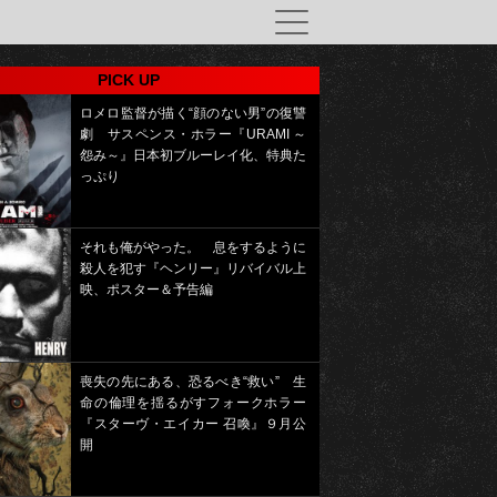
PICK UP
ロメロ監督が描く“顔のない男”の復讐
劇 サスペンス・ホラー『URAMI ～
怨み～』日本初ブルーレイ化、特典た
っぷり
それも俺がやった。 息をするように
殺人を犯す『ヘンリー』リバイバル上
映、ポスター＆予告編
喪失の先にある、恐るべき“救い” 生
命の倫理を揺るがすフォークホラー
『スターヴ・エイカー 召喚』９月公
開