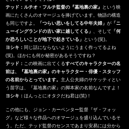
テッド：
ルチオ・フルチ監督の『墓地裏の家』
という映
画にたくさんのオマージュを捧げています。物語の構造
も同じですよ。
「つらい思いをしてる中年夫婦」
が
「ニ
ューイングランドの古い家に越してくる」
、そして
「何
か恐ろしいことが地下で起きている」
という(笑)。
ヨシキ：
同じ話にならないようにうまく作ってるよね
(笑)。ほかにも何か秘密があるそうですね？
テッド：
この映画に出てくる
すべてのキャラクターの名
前は、『墓地裏の家』のキャラクター・俳優・スタッフ
の名前からとっています。
主人公夫婦のサケッティとい
う苗字は、『墓地裏の家』の脚本家の名前なんですよ！
ヨシキ：
ほんっとにオタクだね君は(笑)！
この他にも、ジョン・カーペンター監督『ザ・フォッ
グ』など様々な作品へのオマージュを盛り込んでいるそ
う。ただ、テッド監督のセンスであまり安易には分から