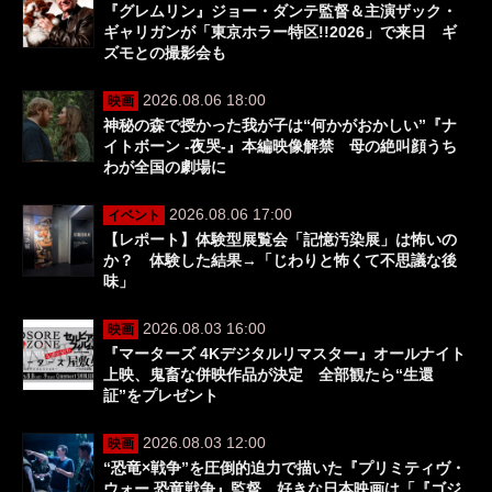
『グレムリン』ジョー・ダンテ監督＆主演ザック・
ギャリガンが「東京ホラー特区!!2026」で来日 ギ
ズモとの撮影会も
2026.08.06 18:00
映画
神秘の森で授かった我が子は“何かがおかしい”『ナ
イトボーン -夜哭-』本編映像解禁 母の絶叫顔うち
わが全国の劇場に
2026.08.06 17:00
イベント
【レポート】体験型展覧会「記憶汚染展」は怖いの
か？ 体験した結果→「じわりと怖くて不思議な後
味」
2026.08.03 16:00
映画
『マーターズ 4Kデジタルリマスター』オールナイト
上映、鬼畜な併映作品が決定 全部観たら“生還
証”をプレゼント
2026.08.03 12:00
映画
“恐竜×戦争”を圧倒的迫力で描いた『プリミティヴ・
ウォー 恐竜戦争』監督、好きな日本映画は「『ゴジ