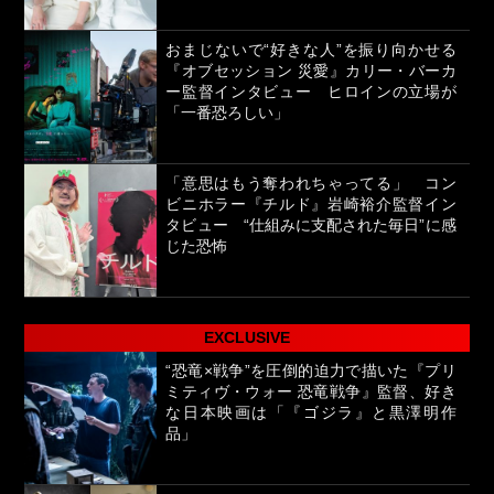
おまじないで“好きな人”を振り向かせる
『オブセッション 災愛』カリー・バーカ
ー監督インタビュー ヒロインの立場が
「一番恐ろしい」
「意思はもう奪われちゃってる」 コン
ビニホラー『チルド』岩崎裕介監督イン
タビュー “仕組みに支配された毎日”に感
じた恐怖
EXCLUSIVE
“恐竜×戦争”を圧倒的迫力で描いた『プリ
ミティヴ・ウォー 恐竜戦争』監督、好き
な日本映画は「『ゴジラ』と黒澤明作
品」