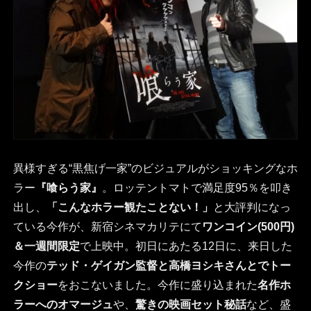
異様すぎる“黒焦げ一家”のビジュアルがショッキングなホ
ラー
『喰らう家』
。ロッテントマトで満足度95％を叩き
出し、
「こんなホラー観たことない！」
と大評判になっ
ている今作が、新宿シネマカリテにて
ワンコイン(500円)
＆一週間限定
で上映中。初日にあたる12日に、来日した
今作の
テッド・ゲイガン監督と高橋ヨシキさんとでトー
クショー
をおこないました。今作に盛り込まれた
名作ホ
ラーへのオマージュ
や、
驚きの映画セット秘話
など、盛