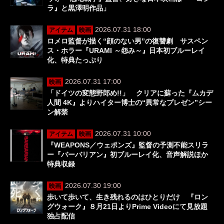
ラ』と黒澤明作品」
2026.07.31 18:00
アイテム
映画
ロメロ監督が描く“顔のない男”の復讐劇 サスペン
ス・ホラー『URAMI ～怨み～』日本初ブルーレイ
化、特典たっぷり
2026.07.31 17:00
映画
「ドイツの変態野郎め!!」 クリアに蘇った『ムカデ
人間 4K』よりハイター博士の“異常なプレゼン”シー
ン解禁
2026.07.31 10:00
アイテム
映画
『WEAPONS／ウェポンズ』監督の予測不能スリラ
ー『バーバリアン』初ブルーレイ化、音声解説ほか
特典収録
2026.07.30 19:00
映画
歩いて歩いて、生き残れるのはひとりだけ 『ロン
グウォーク』８月21日よりPrime Videoにて見放題
独占配信