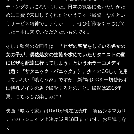
ティングをおこないました。日本の観客に会いたいがた
めに自費で来日してくれたというテッド監督。なんとい
うサービス精神でしょうか……。ぜひ新作を引っさげて
また日本に来ていただきたいものです。
そして監督の次回作は、
「ピザの宅配をしている処女の
女の子が、偶然処女の生贄を求めていたサタニストの家
にピザを配達に行ってしまう」というホラーコメディ
（題：『サタニック・パニック』）
。少々のCGしか使用
していない『喰らう家』ですが、新作はCGを一切使わず
に特殊メイクのみで撮影するとのこと。撮影は2016年
夏、こちらもお楽しみに！
映画『喰らう家』はDVDが現在販売中、新宿シネマカリ
テでのワンコイン上映は12月18日までです。お見逃しな
く！