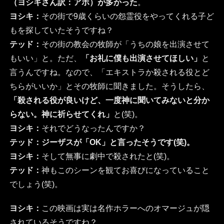
（ヨシキさん訳：アホ）が多かった
。
ヨシキ：
その街で9歳くらいの怨霊役をやってくれる子ど
もを探していたそうですね？
テッド：
その街の教会の牧師が「うちの娘を出演させて
もいい」と。ただ、
「お礼に僕も出演させてほしい」
と
言うんですね。なので、「エキストラか殺される役とど
ちらがいいか」とその牧師に聞きました。そうしたら、
「殺される役が良いけど、一度神に聞いてみないと分か
らない。神に祈らせてくれ」
と(笑)。
ヨシキ：
それでどうなったんですか？
テッド：
ジーザスが「OK」と言ったそうです(笑)。
ヨシキ：
そして無事に劇中で殺されたと(笑)。
テッド：
神もこのシーンを観てお喜びになっていること
でしょう(笑)。
ヨシキ：
この映画は実は名作ホラーへのオマージュが隠
されているそうですね？