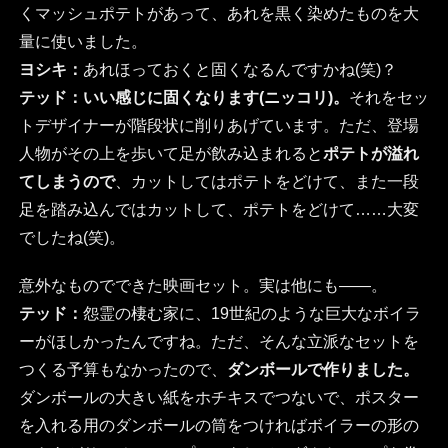
くマッシュポテトがあって、あれを黒く染めたものを大
量に使いました。
ヨシキ：
あれほっておくと固くなるんですかね(笑)？
テッド：
いい感じに固くなります(ニッコリ)。
それをセッ
トデザイナーが階段状に削りあげています。ただ、登場
人物がその上を歩いて足が飲み込まれると
ポテトが溢れ
てしまうので
、カットしてはポテトをどけて、また一段
足を踏み込んではカットして、ポテトをどけて……大変
でしたね(笑)。
意外なものでできた映画セット。実は他にも――。
テッド：
怨霊の棲む家に、19世紀のような巨大なボイラ
ーがほしかったんですね。ただ、そんな立派なセットを
つくる予算もなかったので、
ダンボールで作りました。
ダンボールの大きい紙をホチキスでつないで、ポスター
を入れる用のダンボールの筒をつければボイラーの形の