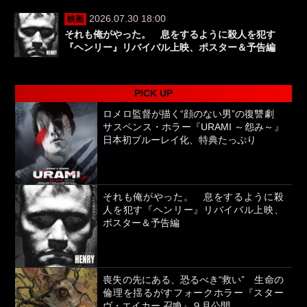
2026.07.30 18:00
映画
それも俺がやった。 息をするように殺人を犯す
『ヘンリー』リバイバル上映、ポスター＆予告編
PICK UP
ロメロ監督が描く“顔のない男”の復讐劇
サスペンス・ホラー『URAMI ～怨み～』
日本初ブルーレイ化、特典たっぷり
それも俺がやった。 息をするように殺
人を犯す『ヘンリー』リバイバル上映、
ポスター＆予告編
喪失の先にある、恐るべき“救い” 生命の
倫理を揺るがすフォークホラー『スター
ヴ・エイカー 召喚』９月公開