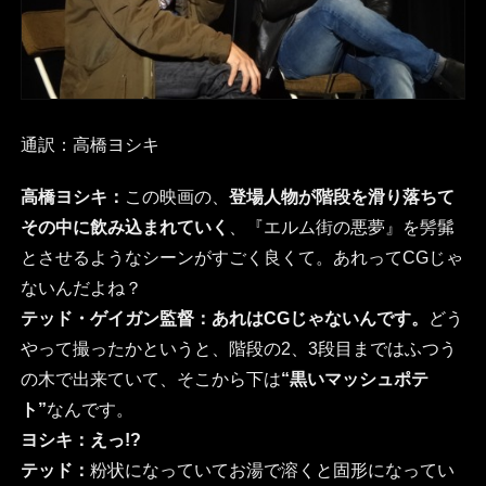
通訳：高橋ヨシキ
高橋ヨシキ：
この映画の、
登場人物が階段を滑り落ちて
その中に飲み込まれていく
、『エルム街の悪夢』を髣髴
とさせるようなシーンがすごく良くて。あれってCGじゃ
ないんだよね？
テッド・ゲイガン監督：
あれはCGじゃないんです。
どう
やって撮ったかというと、階段の2、3段目まではふつう
の木で出来ていて、そこから下は
“黒いマッシュポテ
ト”
なんです。
ヨシキ：
えっ!?
テッド：
粉状になっていてお湯で溶くと固形になってい