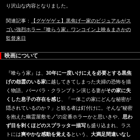
り沢山な内容となりました。
関連記事：
【グゲゲゲェ】黒焦げ一家のビジュアルがス
ゴい強烈ホラー『喰らう家』ワンコイン上映＆まさかの
監督来日
映画について
『喰らう家』は、
30年に一度いけにえを必要とする黒焦
げの怨霊のいる家
に越してきてしまった夫婦の恐怖を描
く物語。バーバラ・クランプトン演じる妻が
その家に失
くした息子の存在を感じ
、「一体この家にどんな秘密が
隠されているのか？」と観る者は釘付けに。そんな“秘密
を抱えた幽霊屋敷モノ”の定番ホラーかと思いきや、
思わ
ず目を剥くほどのスプラッター描写
も盛り込まれ、ラス
トには
爽やかな感動を覚える
という、
大満足間違いなし