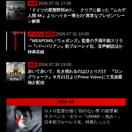
2026.07.31 17:00
映画
「ドイツの変態野郎め!!」 クリアに蘇った『ムカデ
人間 4K』よりハイター博士の“異常なプレゼン”シー
ン解禁
2026.07.31 10:00
アイテム
映画
『WEAPONS／ウェポンズ』監督の予測不能スリラ
ー『バーバリアン』初ブルーレイ化、音声解説ほか
特典収録
2026.07.30 19:00
映画
歩いて歩いて、生き残れるのはひとりだけ 『ロン
グウォーク』８月21日よりPrime Videoにて見放題
独占配信
PICK UP
ロメロ監督が描く“顔のない男”の復讐劇
サスペンス・ホラー『URAMI ～怨み～』
日本初ブルーレイ化、特典たっぷり