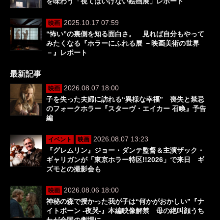
を味わう「視てはいけない絵画展」レポート
2025.10.17 07:59
映画
“怖い”の裏側を知る面白さ。 見れば自分もやって
みたくなる『ホラーにふれる展 －映画美術の世界
－』レポート
最新記事
2026.08.07 18:00
映画
子を失った夫婦に訪れる“異様な幸福” 喪失と禁忌
のフォークホラー『スターヴ・エイカー 召喚』予告
編
2026.08.07 13:23
イベント
映画
『グレムリン』ジョー・ダンテ監督＆主演ザック・
ギャリガンが「東京ホラー特区!!2026」で来日 ギ
ズモとの撮影会も
2026.08.06 18:00
映画
神秘の森で授かった我が子は“何かがおかしい”『ナ
イトボーン -夜哭-』本編映像解禁 母の絶叫顔うち
わが全国の劇場に