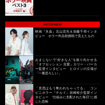
INTERVIEW
映画『氷血』北山宏光＆加藤千尋インタ
ビュー ホラー作品初挑戦で見えたもの
おまじないで“好きな人”を振り向かせる
『オブセッション 災愛』カリー・バーカ
ー監督インタビュー ヒロインの立場が
「一番恐ろしい」
「意思はもう奪われちゃってる」 コン
ビニホラー『チルド』岩崎裕介監督イン
タビュー “仕組みに支配された毎日”に感
じた恐怖