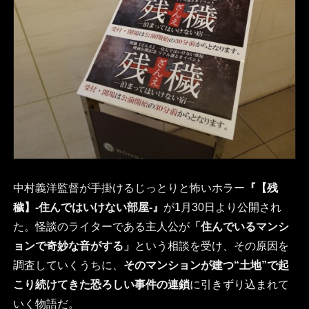
中村義洋監督が手掛けるじっとりと怖いホラー
『【残
穢】-住んではいけない部屋-』
が1月30日より公開され
た。怪談のライターである主人公が
「住んでいるマンシ
ョンで奇妙な音がする」
という相談を受け、その原因を
調査していくうちに、
そのマンションが建つ“土地”で起
こり続けてきた恐ろしい事件の連鎖
に引きずり込まれて
いく物語だ。