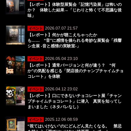
【レポート】体験型展覧会「記憶汚染展」は怖いの
か？ 体験した結果→「じわりと怖くて不思議な後
味」
2026.07.07 21:57
イベント
【レポート】何かが聴こえちゃったか
も…… “音”に感情を操られる奇妙な展覧会「残響
シ念展 -⾳と感情の実験室-」
2026.05.04 23:10
イベント
【レポート】通常バージョンと何が違う？ “何
か”の気配を感じる「閉店後のチャンプチャイムチョ
コレート」を体験
2026.04.12 23:02
イベント
【レポート】口にできないチョコレート展「チャン
プチャイムチョコレート」に潜入 真実を知ってし
まいました（ネタバレなし）
2025.12.06 08:59
イベント
“視てはいけない”のにどんどん見たくなる。 禁忌