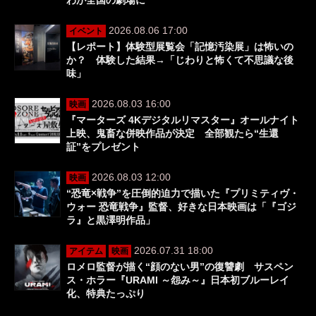
2026.08.06 17:00
イベント
【レポート】体験型展覧会「記憶汚染展」は怖いの
か？ 体験した結果→「じわりと怖くて不思議な後
味」
2026.08.03 16:00
映画
『マーターズ 4Kデジタルリマスター』オールナイト
上映、鬼畜な併映作品が決定 全部観たら“生還
証”をプレゼント
2026.08.03 12:00
映画
“恐竜×戦争”を圧倒的迫力で描いた『プリミティヴ・
ウォー 恐竜戦争』監督、好きな日本映画は「『ゴジ
ラ』と黒澤明作品」
2026.07.31 18:00
アイテム
映画
ロメロ監督が描く“顔のない男”の復讐劇 サスペン
ス・ホラー『URAMI ～怨み～』日本初ブルーレイ
化、特典たっぷり