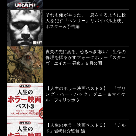
それも俺がやった。 息をするように殺
人を犯す『ヘンリー』リバイバル上映、
ポスター＆予告編
喪失の先にある、恐るべき“救い” 生命の
倫理を揺るがすフォークホラー『スター
ヴ・エイカー 召喚』９月公開
【人生のホラー映画ベスト３】 『ブリ
ング・ハー・バック』ダニー＆マイケ
ル・フィリッポウ
【人生のホラー映画ベスト３】 『チル
ド』岩崎裕介監督 編