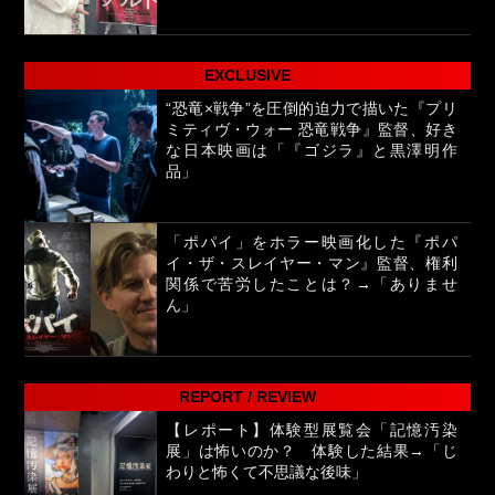
EXCLUSIVE
“恐竜×戦争”を圧倒的迫力で描いた『プリ
ミティヴ・ウォー 恐竜戦争』監督、好き
な日本映画は「『ゴジラ』と黒澤明作
品」
「ポパイ」をホラー映画化した『ポパ
イ・ザ・スレイヤー・マン』監督、権利
関係で苦労したことは？→「ありませ
ん」
REPORT / REVIEW
【レポート】体験型展覧会「記憶汚染
展」は怖いのか？ 体験した結果→「じ
わりと怖くて不思議な後味」