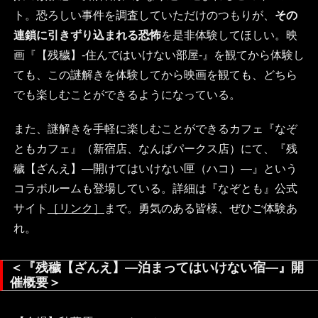
ト。恐ろしい事件を調査していただけのつもりが、
その
連鎖に引きずり込まれる恐怖
を是非体験してほしい。映
画『【残穢】-住んではいけない部屋-』を観てから体験し
ても、この謎解きを体験してから映画を観ても、どちら
でも楽しむことができるようになっている。
また、謎解きを手軽に楽しむことができるカフェ『なぞ
ともカフェ』（新宿店、なんばパークス店）にて、『残
穢【ざんえ】―開けてはいけない匣（ハコ）―』という
コラボルームも登場している。詳細は『なぞとも』公式
サイト
［リンク］
まで。勇気のある皆様、ぜひご体験あ
れ。
＜『残穢【ざんえ】―泊まってはいけない宿―』開
催概要＞