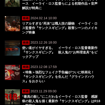
ース イーライ・ロス監督らによる初期作品＋音声
解説が特典に
2024.02.14 10:00
映画
リアルすぎる“死体”は職人技の賜物 イーライ・ロ
ス監督作『サンクスギビング』殺害シーンのメイキ
ング映像
2023.12.26 18:00
映画
使い道がイヤすぎる。 イーライ・ロス監督最新作
『サンクスギビング』 殺人鬼の“お料理道具”をピ
ックアップ
2023.12.08 17:59
映画
＜特集＞強烈なフェイク予告編がついに映画化！
『サンクスギビング』を生んだ『グラインドハウ
ス』をおさらい
2023.11.29 09:00
映画
“最高の殺し”にこだわるイーライ・ロス監督 感謝
祭の殺人鬼を描く最新作『サンクスギビング』はR18