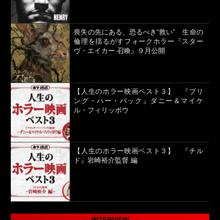
喪失の先にある、恐るべき“救い” 生命の
倫理を揺るがすフォークホラー『スター
ヴ・エイカー 召喚』９月公開
【人生のホラー映画ベスト３】 『ブリ
ング・ハー・バック』ダニー＆マイケ
ル・フィリッポウ
【人生のホラー映画ベスト３】 『チル
ド』岩崎裕介監督 編
INTERVIEW