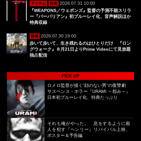
2026.07.31 10:00
アイテム
映画
『WEAPONS／ウェポンズ』監督の予測不能スリラ
ー『バーバリアン』初ブルーレイ化、音声解説ほか
特典収録
2026.07.30 19:00
映画
歩いて歩いて、生き残れるのはひとりだけ 『ロン
グウォーク』８月21日よりPrime Videoにて見放題
独占配信
PICK UP
ロメロ監督が描く“顔のない男”の復讐劇
サスペンス・ホラー『URAMI ～怨み～』
日本初ブルーレイ化、特典たっぷり
それも俺がやった。 息をするように殺
人を犯す『ヘンリー』リバイバル上映、
ポスター＆予告編