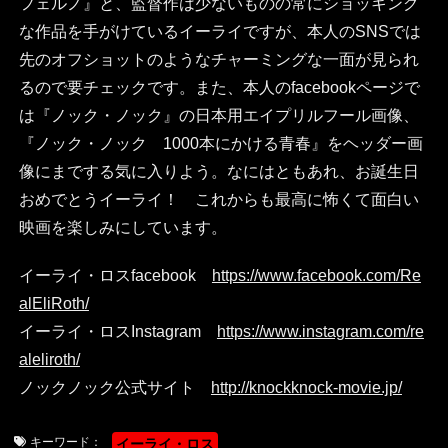
フェルノ』と、監督作は少ないものの常にショッキング
な作品を手がけているイーライですが、本人のSNSでは
先のオフショットのようなチャーミングな一面が見られ
るので要チェックです。また、本人のfacebookページで
は『ノック・ノック』の日本用エイプリルフール画像、
『ノック・ノック 1000本にかける青春』をヘッダー画
像にまでする気に入りよう。なにはともあれ、お誕生日
おめでとうイーライ！ これからも最高に怖くて面白い
映画を楽しみにしています。
イーライ・ロスfacebook
https://www.facebook.com/Re
alEliRoth/
イーライ・ロスInstagram
https://www.instagram.com/re
aleliroth/
ノックノック公式サイト
http://knockknock-movie.jp/
キーワード：
イーライ・ロス