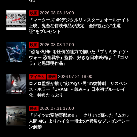
2026.08.03 16:00
映画
『マーターズ 4Kデジタルリマスター』オールナイト
上映、鬼畜な併映作品が決定 全部観たら“生還
証”をプレゼント
2026.08.03 12:00
映画
“恐竜×戦争”を圧倒的迫力で描いた『プリミティヴ・
ウォー 恐竜戦争』監督、好きな日本映画は「『ゴジ
ラ』と黒澤明作品」
2026.07.31 18:00
アイテム
映画
ロメロ監督が描く“顔のない男”の復讐劇 サスペン
ス・ホラー『URAMI ～怨み～』日本初ブルーレイ
化、特典たっぷり
2026.07.31 17:00
映画
「ドイツの変態野郎め!!」 クリアに蘇った『ムカデ
人間 4K』よりハイター博士の“異常なプレゼン”シー
ン解禁