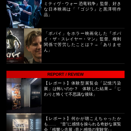
ミティヴ・ウォー 恐竜戦争』監督、好き
な日本映画は「『ゴジラ』と黒澤明作
品」
「ポパイ」をホラー映画化した『ポパ
イ・ザ・スレイヤー・マン』監督、権利
関係で苦労したことは？→「ありませ
ん」
REPORT / REVIEW
【レポート】体験型展覧会「記憶汚染
展」は怖いのか？ 体験した結果→「じ
わりと怖くて不思議な後味」
【レポート】何かが聴こえちゃったか
も…… “音”に感情を操られる奇妙な展覧
会「残響シ念展 -⾳と感情の実験室-」