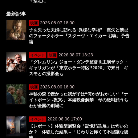
＋指定に
最新記事
2026.08.07 18:00
映画
子を失った夫婦に訪れる“異様な幸福” 喪失と禁忌
のフォークホラー『スターヴ・エイカー 召喚』予告
編
2026.08.07 13:23
イベント
映画
『グレムリン』ジョー・ダンテ監督＆主演ザック・
ギャリガンが「東京ホラー特区!!2026」で来日 ギ
ズモとの撮影会も
2026.08.06 18:00
映画
神秘の森で授かった我が子は“何かがおかしい”『ナ
イトボーン -夜哭-』本編映像解禁 母の絶叫顔うち
わが全国の劇場に
2026.08.06 17:00
イベント
【レポート】体験型展覧会「記憶汚染展」は怖いの
か？ 体験した結果→「じわりと怖くて不思議な後
味」