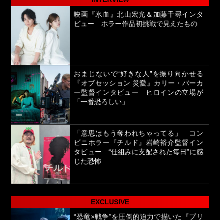
映画『氷血』北山宏光＆加藤千尋インタ
ビュー ホラー作品初挑戦で見えたもの
おまじないで“好きな人”を振り向かせる
『オブセッション 災愛』カリー・バーカ
ー監督インタビュー ヒロインの立場が
「一番恐ろしい」
「意思はもう奪われちゃってる」 コン
ビニホラー『チルド』岩崎裕介監督イン
タビュー “仕組みに支配された毎日”に感
じた恐怖
EXCLUSIVE
“恐竜×戦争”を圧倒的迫力で描いた『プリ