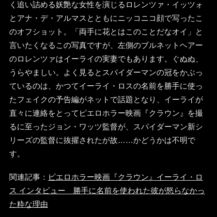
く追い詰める妖艶な女性を演じるロレンツァ・イッツォ
とアナ・デ・アルマスとともにニッコニコ顔で写ったこ
のオフショット。「両手に花とはこのことだなオイ」と
言いたくなるこの写真ですが、左側のブルネットヘアー
のロレンツァはイーライの実妻でもあります。ぐぬぬ、
うらやましい。よく見るとスパイダーマンの冠をかぶっ
ているのは、かつてイーライ・ロスの名前を勝手に使っ
たフェイクの予告編がネットで話題となり、イーライが
直々に連絡をとってピエロホラー映画『クラウン』を撮
るに至ったジョン・ワッツ監督が、スパイダーマン新シ
リーズの監督に抜擢されたが故……かどうかは不明で
す。
関連記事：
ピエロホラー映画『クラウン』イーライ・ロ
ス インタビュー 勝手に名前を使われた彼が怒らなかっ
た粋な理由