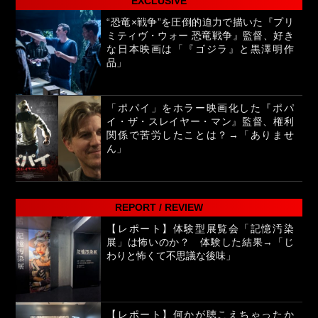
EXCLUSIVE
“恐竜×戦争”を圧倒的迫力で描いた『プリ
ミティヴ・ウォー 恐竜戦争』監督、好き
な日本映画は「『ゴジラ』と黒澤明作
品」
「ポパイ」をホラー映画化した『ポパ
イ・ザ・スレイヤー・マン』監督、権利
関係で苦労したことは？→「ありませ
ん」
REPORT / REVIEW
【レポート】体験型展覧会「記憶汚染
展」は怖いのか？ 体験した結果→「じ
わりと怖くて不思議な後味」
【レポート】何かが聴こえちゃったか