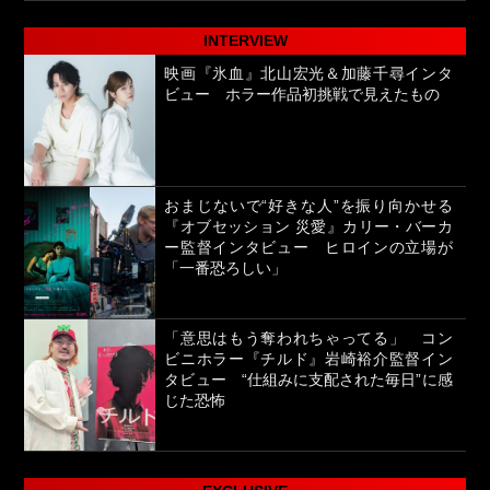
INTERVIEW
映画『氷血』北山宏光＆加藤千尋インタ
ビュー ホラー作品初挑戦で見えたもの
おまじないで“好きな人”を振り向かせる
『オブセッション 災愛』カリー・バーカ
ー監督インタビュー ヒロインの立場が
「一番恐ろしい」
「意思はもう奪われちゃってる」 コン
ビニホラー『チルド』岩崎裕介監督イン
タビュー “仕組みに支配された毎日”に感
じた恐怖