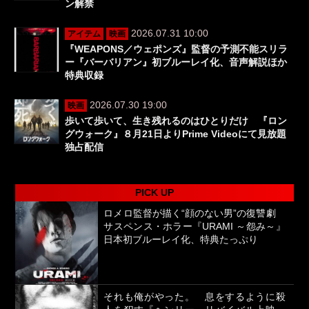
ン解禁
2026.07.31 10:00
アイテム
映画
『WEAPONS／ウェポンズ』監督の予測不能スリラ
ー『バーバリアン』初ブルーレイ化、音声解説ほか
特典収録
2026.07.30 19:00
映画
歩いて歩いて、生き残れるのはひとりだけ 『ロン
グウォーク』８月21日よりPrime Videoにて見放題
独占配信
PICK UP
ロメロ監督が描く“顔のない男”の復讐劇
サスペンス・ホラー『URAMI ～怨み～』
日本初ブルーレイ化、特典たっぷり
それも俺がやった。 息をするように殺