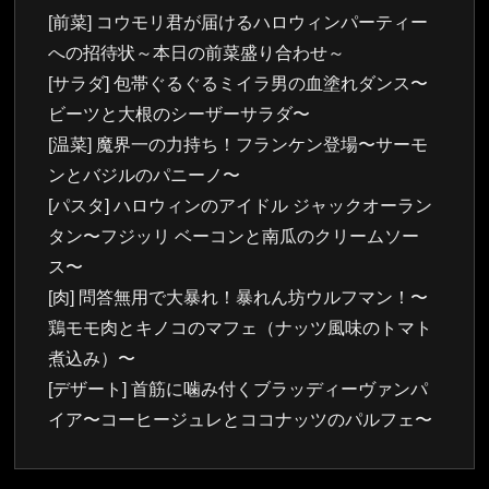
[前菜] コウモリ君が届けるハロウィンパーティー
への招待状～本日の前菜盛り合わせ～
[サラダ] 包帯ぐるぐるミイラ男の血塗れダンス〜
ビーツと大根のシーザーサラダ〜
[温菜] 魔界一の力持ち！フランケン登場〜サーモ
ンとバジルのパニーノ〜
[パスタ] ハロウィンのアイドル ジャックオーラン
タン〜フジッリ ベーコンと南瓜のクリームソー
ス〜
[肉] 問答無用で大暴れ！暴れん坊ウルフマン！〜
鶏モモ肉とキノコのマフェ（ナッツ風味のトマト
煮込み）〜
[デザート] 首筋に噛み付くブラッディーヴァンパ
イア〜コーヒージュレとココナッツのパルフェ〜