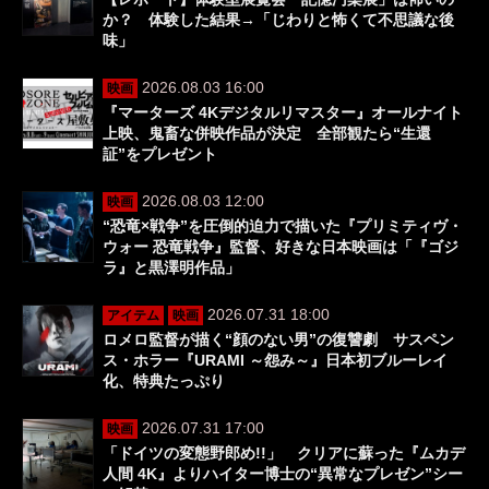
か？ 体験した結果→「じわりと怖くて不思議な後
味」
2026.08.03 16:00
映画
『マーターズ 4Kデジタルリマスター』オールナイト
上映、鬼畜な併映作品が決定 全部観たら“生還
証”をプレゼント
2026.08.03 12:00
映画
“恐竜×戦争”を圧倒的迫力で描いた『プリミティヴ・
ウォー 恐竜戦争』監督、好きな日本映画は「『ゴジ
ラ』と黒澤明作品」
2026.07.31 18:00
アイテム
映画
ロメロ監督が描く“顔のない男”の復讐劇 サスペン
ス・ホラー『URAMI ～怨み～』日本初ブルーレイ
化、特典たっぷり
2026.07.31 17:00
映画
「ドイツの変態野郎め!!」 クリアに蘇った『ムカデ
人間 4K』よりハイター博士の“異常なプレゼン”シー