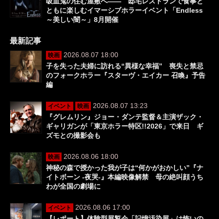
吸血鬼の住む屋敷へ―― 邸宅レストランで食事と
ともに楽しむイマーシブホラーイベント「Endless
～美しい闇～」8月開催
最新記事
2026.08.07 18:00
映画
子を失った夫婦に訪れる“異様な幸福” 喪失と禁忌
のフォークホラー『スターヴ・エイカー 召喚』予告
編
2026.08.07 13:23
イベント
映画
『グレムリン』ジョー・ダンテ監督＆主演ザック・
ギャリガンが「東京ホラー特区!!2026」で来日 ギ
ズモとの撮影会も
2026.08.06 18:00
映画
神秘の森で授かった我が子は“何かがおかしい”『ナ
イトボーン -夜哭-』本編映像解禁 母の絶叫顔うち
わが全国の劇場に
2026.08.06 17:00
イベント
【レポート】体験型展覧会「記憶汚染展」は怖いの