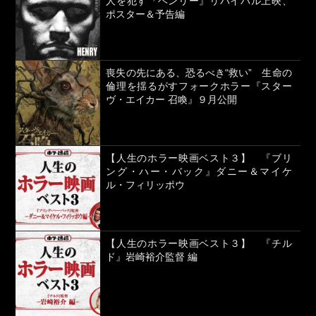
人を犯す『ヘンリー』リバイバル上映、
ポスター＆予告編
喪失の先にある、恐るべき“救い” 生命の
倫理を揺るがすフォークホラー『スター
ヴ・エイカー 召喚』９月公開
【人生のホラー映画ベスト３】 『ブリ
ング・ハー・バック』ダニー＆マイケ
ル・フィリッポウ
【人生のホラー映画ベスト３】 『チル
ド』岩崎裕介監督 編