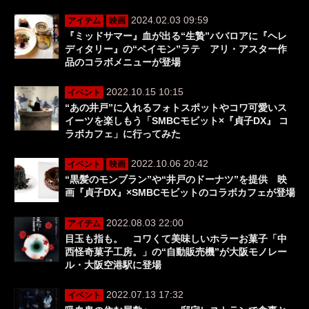
2024.02.03 09:59
アイテム
映画
『ミッドサマー』血が出る“生贄”ババロアに『ヘレ
ディタリー』の“ペイモン”ラテ アリ・アスター作
品のコラボメニューが登場
2022.10.15 10:15
イベント
“あの井戸”に入れるフォトスポットやコワ可愛いス
イーツを楽しもう「SMBCモビット×『貞子DX』 コ
ラボカフェ」に行ってみた
2022.10.06 20:42
イベント
映画
“黒髪のモンブラン”や“井戸のドーナツ”を提供 映
画『貞子DX』×SMBCモビットのコラボカフェが登場
2022.08.03 22:00
アイテム
目玉も指も。 コワくて美味しいホラーお菓子「中
西怪奇菓子工房。」の“自動販売機”が大阪モノレー
ル・大阪空港駅に登場
2022.07.13 17:32
イベント