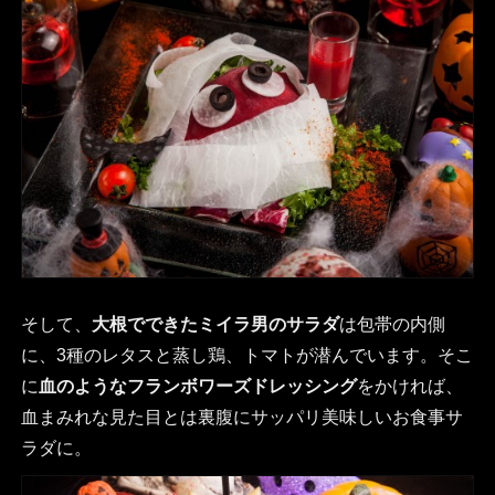
そして、
大根でできたミイラ男のサラダ
は包帯の内側
に、3種のレタスと蒸し鶏、トマトが潜んでいます。そこ
に
血のようなフランボワーズドレッシング
をかければ、
血まみれな見た目とは裏腹にサッパリ美味しいお食事サ
ラダに。