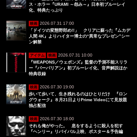
ス・ホラー『URAMI ～怨み～』日本初ブルーレイ
化、特典たっぷり
2026.07.31 17:00
映画
「ドイツの変態野郎め!!」 クリアに蘇った『ムカデ
人間 4K』よりハイター博士の“異常なプレゼン”シー
ン解禁
2026.07.31 10:00
アイテム
映画
『WEAPONS／ウェポンズ』監督の予測不能スリラ
ー『バーバリアン』初ブルーレイ化、音声解説ほか
特典収録
2026.07.30 19:00
映画
歩いて歩いて、生き残れるのはひとりだけ 『ロン
グウォーク』８月21日よりPrime Videoにて見放題
独占配信
2026.07.30 18:00
映画
それも俺がやった。 息をするように殺人を犯す
『ヘンリー』リバイバル上映、ポスター＆予告編