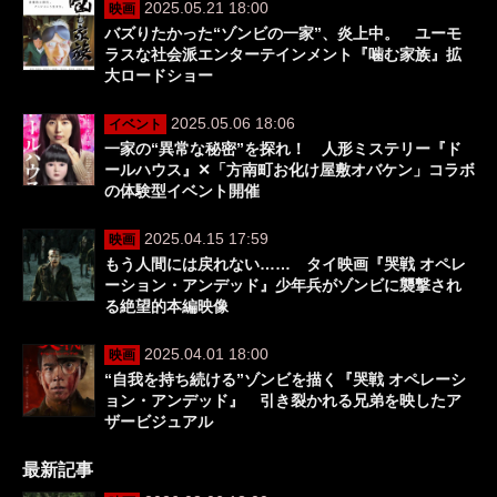
2025.05.21 18:00
映画
バズりたかった“ゾンビの一家”、炎上中。 ユーモ
ラスな社会派エンターテインメント『噛む家族』拡
大ロードショー
2025.05.06 18:06
イベント
一家の“異常な秘密”を探れ！ 人形ミステリー『ド
ールハウス』✕「⽅南町お化け屋敷オバケン」コラボ
の体験型イベント開催
2025.04.15 17:59
映画
もう人間には戻れない…… タイ映画『哭戦 オペレ
ーション・アンデッド』少年兵がゾンビに襲撃され
る絶望的本編映像
2025.04.01 18:00
映画
“自我を持ち続ける”ゾンビを描く『哭戦 オペレーシ
ョン・アンデッド』 引き裂かれる兄弟を映したア
ザービジュアル
最新記事