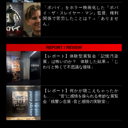
「ポパイ」をホラー映画化した『ポパ
イ・ザ・スレイヤー・マン』監督、権利
関係で苦労したことは？→「ありませ
ん」
REPORT / REVIEW
【レポート】体験型展覧会「記憶汚染
展」は怖いのか？ 体験した結果→「じ
わりと怖くて不思議な後味」
【レポート】何かが聴こえちゃったか
も…… “音”に感情を操られる奇妙な展覧
会「残響シ念展 -⾳と感情の実験室-」