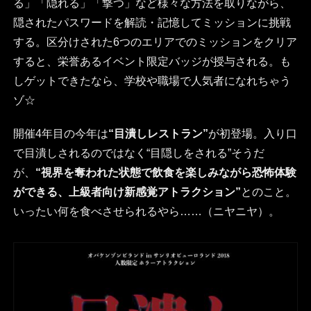
る」「隠れる」「撃つ」など様々な方法を取りながら、
隠されたパスワードを解読・記憶してミッションに挑戦
する。区分けされた6つのエリアでのミッションをクリア
すると、栄誉あるイベント限定バッジが授与される。も
しゲットできたなら、学校や職場で人気者になれちゃう
ゾ☆
開催4年目の今年は
“目潰しレストラン”
が初登場。入り口
で目潰しされるのではなく“目隠しをされる”そうだ
が、
“視界を奪われた状態で飲食を楽しみながら恐怖体験
ができる、上級者向け新感覚アトラクション”
とのこと。
いったい何を食べさせられるやら……（ニヤニヤ）。