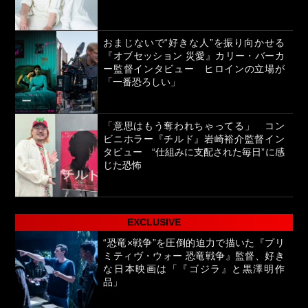
おまじないで“好きな人”を振り向かせる
『オブセッション 災愛』カリー・バーカ
ー監督インタビュー ヒロインの立場が
「一番恐ろしい」
「意思はもう奪われちゃってる」 コン
ビニホラー『チルド』岩崎裕介監督イン
タビュー “仕組みに支配された毎日”に感
じた恐怖
EXCLUSIVE
“恐竜×戦争”を圧倒的迫力で描いた『プリ
ミティヴ・ウォー 恐竜戦争』監督、好き
な日本映画は「『ゴジラ』と黒澤明作
品」