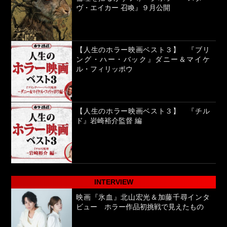
ヴ・エイカー 召喚』９月公開
【人生のホラー映画ベスト３】 『ブリ
ング・ハー・バック』ダニー＆マイケ
ル・フィリッポウ
【人生のホラー映画ベスト３】 『チル
ド』岩崎裕介監督 編
INTERVIEW
映画『氷血』北山宏光＆加藤千尋インタ
ビュー ホラー作品初挑戦で見えたもの