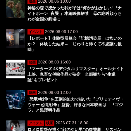
2026.08.06 18:00
映画
神秘の森で授かった我が子は“何かがおかしい”『ナ
イトボーン -夜哭-』本編映像解禁 母の絶叫顔うち
わが全国の劇場に
2026.08.06 17:00
イベント
【レポート】体験型展覧会「記憶汚染展」は怖いの
か？ 体験した結果→「じわりと怖くて不思議な後
味」
2026.08.03 16:00
映画
『マーターズ 4Kデジタルリマスター』オールナイト
上映、鬼畜な併映作品が決定 全部観たら“生還
証”をプレゼント
2026.08.03 12:00
映画
“恐竜×戦争”を圧倒的迫力で描いた『プリミティヴ・
ウォー 恐竜戦争』監督、好きな日本映画は「『ゴジ
ラ』と黒澤明作品」
2026.07.31 18:00
アイテム
映画
ロメロ監督が描く“顔のない男”の復讐劇 サスペン