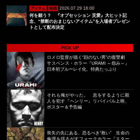
2026.07.29 18:00
アイテム
映画
何を願う？ 『オブセッション 災愛』大ヒット記
念、“禁断のおまじないアイテム”を入場者プレゼン
トとして配布決定
PICK UP
ロメロ監督が描く“顔のない男”の復讐劇
サスペンス・ホラー『URAMI ～怨み～』
日本初ブルーレイ化、特典たっぷり
それも俺がやった。 息をするように殺
人を犯す『ヘンリー』リバイバル上映、
ポスター＆予告編
喪失の先にある、恐るべき“救い” 生命の
倫理を揺るがすフォークホラー『スター