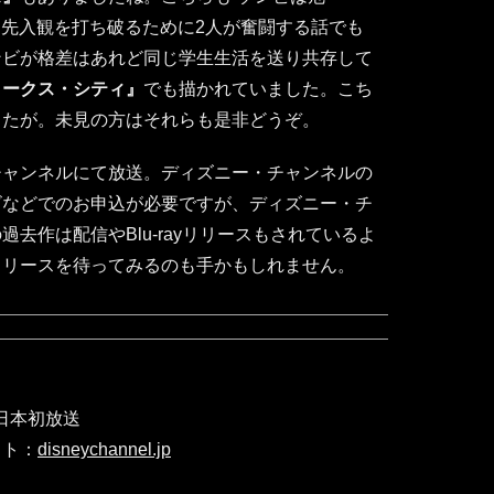
いう先入観を打ち破るために2人が奮闘する話でも
ンビが格差はあれど同じ学生生活を送り共存して
リークス・シティ』
でも描かれていました。こち
したが。未見の方はそれらも是非どうぞ。
チャンネルにて放送。ディズニー・チャンネルの
ビなどでのお申込が必要ですが、ディズニー・チ
去作は配信やBlu-rayリリースもされているよ
リリースを待ってみるのも手かもしれません。
 日本初放送
イト：
disneychannel.jp