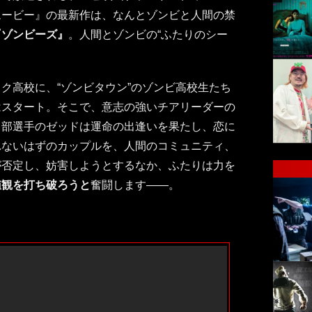
ムービー』の最新作は、なんとゾンビと人間の禁
『ゾンビーズ』
。人間とゾンビの“ふたりのシー
ク高校に、“ゾンビタウン”のゾンビ高校生たち
はスタート。そこで、意志の強いチアリーダーの
ト部選手のゼッドは運命の出逢いを果たし、恋に
れないはずのカップルを、人間のコミュニティ、
が否定し、妨害しようとするなか、ふたりは力を
値観を打ち破ろうと
奮闘します――。