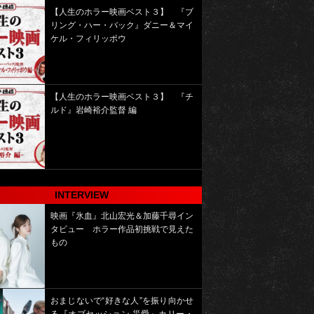
【人生のホラー映画ベスト３】 『ブ
リング・ハー・バック』ダニー＆マイ
ケル・フィリッポウ
【人生のホラー映画ベスト３】 『チ
ルド』岩崎裕介監督 編
INTERVIEW
映画『氷血』北山宏光＆加藤千尋イン
タビュー ホラー作品初挑戦で見えた
もの
おまじないで“好きな人”を振り向かせ