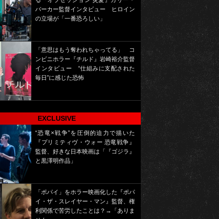
る『オブセッション 災愛』カリー・
バーカー監督インタビュー ヒロイン
の立場が「一番恐ろしい」
「意思はもう奪われちゃってる」 コ
ンビニホラー『チルド』岩崎裕介監督
インタビュー “仕組みに支配された
毎日”に感じた恐怖
EXCLUSIVE
“恐竜×戦争”を圧倒的迫力で描いた
『プリミティヴ・ウォー 恐竜戦争』
監督、好きな日本映画は「『ゴジラ』
と黒澤明作品」
「ポパイ」をホラー映画化した『ポパ
イ・ザ・スレイヤー・マン』監督、権
利関係で苦労したことは？→「ありま