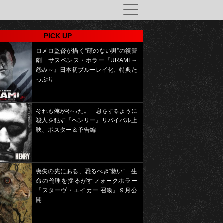
PICK UP
ロメロ監督が描く“顔のない男”の復讐
劇 サスペンス・ホラー『URAMI ～
怨み～』日本初ブルーレイ化、特典た
っぷり
それも俺がやった。 息をするように
殺人を犯す『ヘンリー』リバイバル上
映、ポスター＆予告編
喪失の先にある、恐るべき“救い” 生
命の倫理を揺るがすフォークホラー
『スターヴ・エイカー 召喚』９月公
開