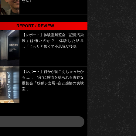
せん」
REPORT / REVIEW
【レポート】体験型展覧会「記憶汚染
展」は怖いのか？ 体験した結果
→「じわりと怖くて不思議な後味」
【レポート】何かが聴こえちゃったか
も…… “音”に感情を操られる奇妙な
展覧会「残響シ念展 -⾳と感情の実験
室-」