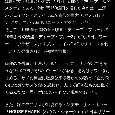
注目のサメ映画といえば、9月7日公開の
『MEG ザ・モン
スター』
である。制作費150億円を投じた今作は、主演
のジェイソン・ステイサムが古代の巨大サメ“メガロド
ン”に立ち向かう海洋パニック・アクションだ。
そして、1999年公開のサメ映画『ディープ・ブルー』の
19年ぶりの続編『ディープ・ブルー2』
が9月5日、ワー
ナー・ブラザースよりブルーレイ＆DVDでリリースされ
ることが発表された（初解禁情報）。
両作の予告編が上映されると、いかにもサメが出てきそ
うな“サメフラグが立つ”シーンで途端に場内はザワつきは
じめる。サメの気配に敏感な来場者たちの姿は、“血の匂
いに敏感なサメ”の姿を思わせ、
人って好きなものに似て
くるんだな
と思わずにはいられない現象であった。
また、家の中にサメが出現するトンデモ・サメ・ホラー
『HOUSE SHARK（ハウス・シャーク）』
の日本リリー