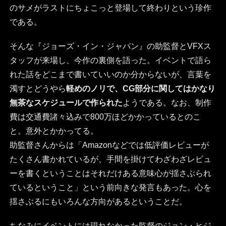
のサメがラストにちょこっと登場して終わりという珍作
である。
そんな『ジョーズ・イン・ジャパン』の助監督とVFXス
タッフが来場し、今作の裏側を語った。イベントで語ら
れた話をどこまで書いていいのか分からないが、言葉を
濁すとどうやら
軽めのノリで、CG部分に関してはかなり
無茶なスケジュールで作られた
ようである。なお、制作
費は交通費諸々込みで800万ほどかかっているとのこ
と。意外とかかってる。
助監督さんからは「Amazonなどでは低評価レビューが
たくさん書かれているが、手間を掛けてわざわざレビュ
ーを書くということはそれだけある意味心が揺さぶられ
ているということ」という前向きな発言もあった。心を
揺さぶるにもいろんな方向があるということだ。
ちなみにイベントには現れなかった監督のジョン・ヒジ