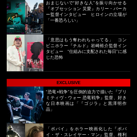
おまじないで“好きな人”を振り向かせる
『オブセッション 災愛』カリー・バーカ
ー監督インタビュー ヒロインの立場が
「一番恐ろしい」
「意思はもう奪われちゃってる」 コン
ビニホラー『チルド』岩崎裕介監督イン
タビュー “仕組みに支配された毎日”に感
じた恐怖
EXCLUSIVE
“恐竜×戦争”を圧倒的迫力で描いた『プリ
ミティヴ・ウォー 恐竜戦争』監督、好き
な日本映画は「『ゴジラ』と黒澤明作
品」
「ポパイ」をホラー映画化した『ポパ
イ・ザ・スレイヤー・マン』監督、権利