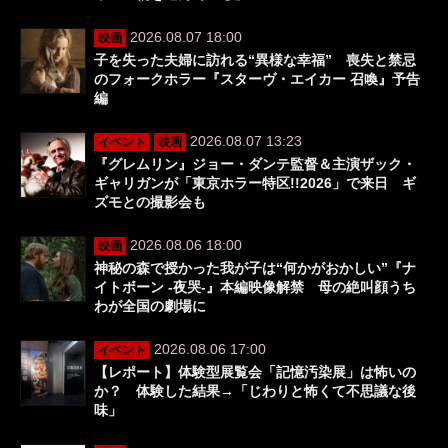
2026.08.07 18:00
映画
子を失った夫婦に訪れる“異様な幸福” 喪失と禁忌
のフォークホラー『スターヴ・エイカー 召喚』予告
編
2026.08.07 13:23
イベント
映画
『グレムリン』ジョー・ダンテ監督＆主演ザック・
ギャリガンが「東京ホラー特区!!2026」で来日 ギ
ズモとの撮影会も
2026.08.06 18:00
映画
神秘の森で授かった我が子は“何かがおかしい”『ナ
イトボーン -夜哭-』本編映像解禁 母の絶叫顔うち
わが全国の劇場に
2026.08.06 17:00
イベント
【レポート】体験型展覧会「記憶汚染展」は怖いの
か？ 体験した結果→「じわりと怖くて不思議な後
味」