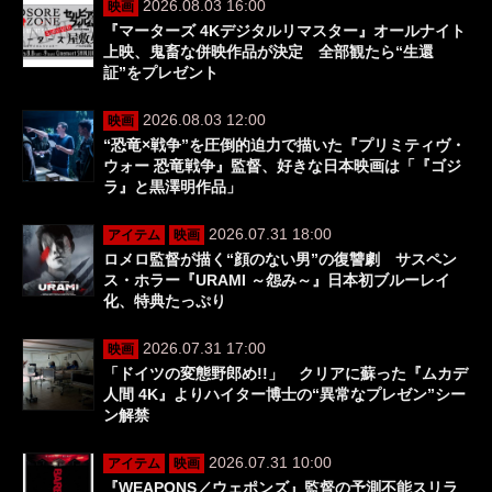
2026.08.03 16:00
映画
『マーターズ 4Kデジタルリマスター』オールナイト
上映、鬼畜な併映作品が決定 全部観たら“生還
証”をプレゼント
2026.08.03 12:00
映画
“恐竜×戦争”を圧倒的迫力で描いた『プリミティヴ・
ウォー 恐竜戦争』監督、好きな日本映画は「『ゴジ
ラ』と黒澤明作品」
2026.07.31 18:00
アイテム
映画
ロメロ監督が描く“顔のない男”の復讐劇 サスペン
ス・ホラー『URAMI ～怨み～』日本初ブルーレイ
化、特典たっぷり
2026.07.31 17:00
映画
「ドイツの変態野郎め!!」 クリアに蘇った『ムカデ
人間 4K』よりハイター博士の“異常なプレゼン”シー
ン解禁
2026.07.31 10:00
アイテム
映画
『WEAPONS／ウェポンズ』監督の予測不能スリラ