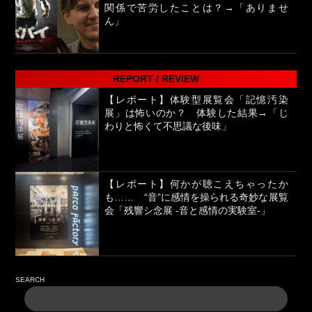
関係で苦労したことは？→「ありませ
ん」
REPORT / REVIEW
【レポート】体験型展覧会「記憶汚染
展」は怖いのか？ 体験した結果→「じ
わりと怖くて不思議な後味」
【レポート】何かが聴こえちゃったか
も…… “音”に感情を操られる奇妙な展覧
会「残響シ念展 -⾳と感情の実験室-」
SEARCH