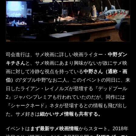
司会進行は、サメ映画に詳しい映画ライター・
中野ダン
キチさん
と、サメ映画にあまり興味がないが故にサメ映
画に対して冷静な視点を持っている
中野さん（通称・画
伯）
の“ダブル中野”なお二人。このイベントの同日に、来
日したライアン・レイノルズが登壇する『デッドプール
2』ジャパンプレミアも行われていたのだが、同作には
『シャークネード』ネタが登場するとの情報も飛び出し
た。サメ好きは
細かいサメ情報も共有する。
イベントは
まず最新サメ映画情報
からスタート。2018年