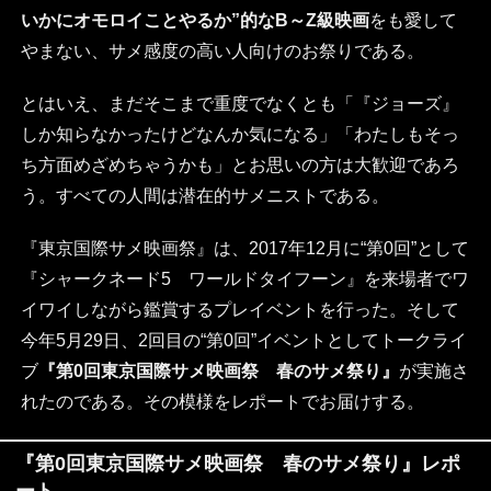
いかにオモロイことやるか”的なB～Z級映画
をも愛して
やまない、サメ感度の高い人向けのお祭りである。
とはいえ、まだそこまで重度でなくとも「『ジョーズ』
しか知らなかったけどなんか気になる」「わたしもそっ
ち方面めざめちゃうかも」とお思いの方は大歓迎であろ
う。すべての人間は潜在的サメニストである。
『東京国際サメ映画祭』は、2017年12月に“第0回”として
『シャークネード5 ワールドタイフーン』を来場者でワ
イワイしながら鑑賞するプレイベントを行った。そして
今年5月29日、2回目の“第0回”イベントとしてトークライ
ブ
『第0回東京国際サメ映画祭 春のサメ祭り』
が実施さ
れたのである。その模様をレポートでお届けする。
『第0回東京国際サメ映画祭 春のサメ祭り』レポ