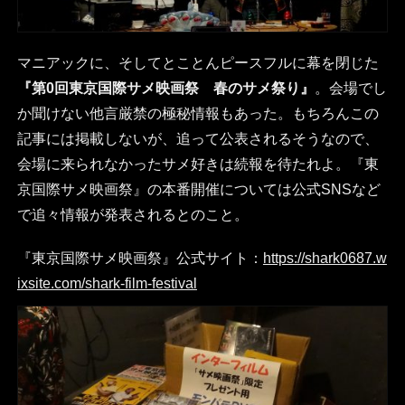
マニアックに、そしてとことんピースフルに幕を閉じた
『第0回東京国際サメ映画祭 春のサメ祭り』
。会場でし
か聞けない他言厳禁の極秘情報もあった。もちろんこの
記事には掲載しないが、追って公表されるそうなので、
会場に来られなかったサメ好きは続報を待たれよ。『東
京国際サメ映画祭』の本番開催については公式SNSなど
で追々情報が発表されるとのこと。
『東京国際サメ映画祭』公式サイト：
https://shark0687.w
ixsite.com/shark-film-festival