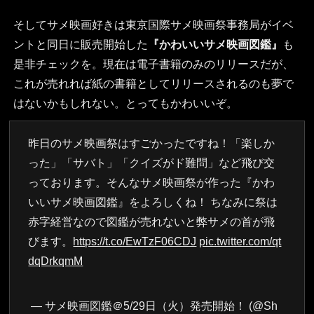
そしてサメ映画好きは東京国際サメ映画祭事務局がイベ
ントと同日に販売開始した
『かわいいサメ映画図鑑』
も
是非チェックを。現在は電子書籍のみのリリースだが、
これが売れれば紙の書籍としてリリースされるのも夢で
はないかもしれない。とってもかわいいぞ。
昨日のサメ映画祭はすごかったですね！「楽しか
った」「サバト」「クイズがド難問」など飛び交
っております。そんなサメ映画祭が作った『かわ
いいサメ映画図鑑』をよろしくね！ ちなみに祭は
赤字経営なので図鑑が売れないと弊サメの首が飛
びます。
https://t.co/EwTzF06CDJ
pic.twitter.com/qt
dqDrkqmM
— サメ映画図鑑＠5/29日（火）発売開始！ (@Sh