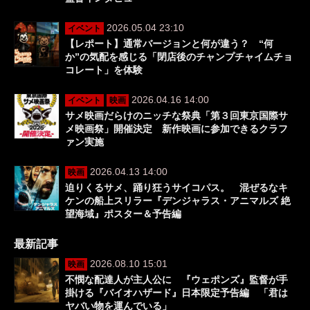
2026.05.04 23:10
イベント
【レポート】通常バージョンと何が違う？ “何
か”の気配を感じる「閉店後のチャンプチャイムチョ
コレート」を体験
2026.04.16 14:00
イベント
映画
サメ映画だらけのニッチな祭典「第３回東京国際サ
メ映画祭」開催決定 新作映画に参加できるクラフ
ァン実施
2026.04.13 14:00
映画
迫りくるサメ、踊り狂うサイコパス。 混ぜるなキ
ケンの船上スリラー『デンジャラス・アニマルズ 絶
望海域』ポスター＆予告編
最新記事
2026.08.10 15:01
映画
不憫な配達人が主人公に 『ウェポンズ』監督が手
掛ける『バイオハザード』日本限定予告編 「君は
ヤバい物を運んでいる」