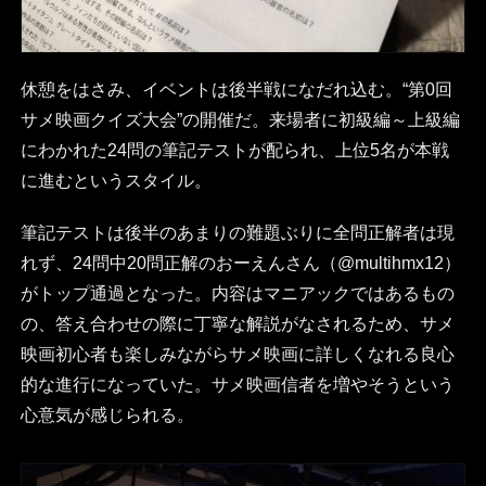
休憩をはさみ、イベントは後半戦になだれ込む。“第0回
サメ映画クイズ大会”の開催だ。来場者に初級編～上級編
にわかれた24問の筆記テストが配られ、上位5名が本戦
に進むというスタイル。
筆記テストは後半のあまりの難題ぶりに全問正解者は現
れず、24問中20問正解のおーえんさん（@multihmx12）
がトップ通過となった。内容はマニアックではあるもの
の、答え合わせの際に丁寧な解説がなされるため、サメ
映画初心者も楽しみながらサメ映画に詳しくなれる良心
的な進行になっていた。サメ映画信者を増やそうという
心意気が感じられる。