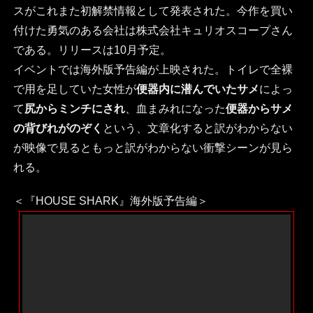
スがこれまた初解禁情報として発表された。今作を買い
付けた勇気のある会社は株式会社キュリオスコープさん
である。リリースは10月予定。
イベントでは海外版予告編が上映された。トイレで全裸
で用を足していた女性が
便器内に潜んでいたサメ
によっ
て
尻からミンチにされ
、血まみれになった
便器からサメ
の背びれがのぞく
という、文章化すると訳がわからない
が映像で見るともっと訳がわからない衝撃シーンが見ら
れる。
＜『HOUSE SHARK』海外版予告編＞