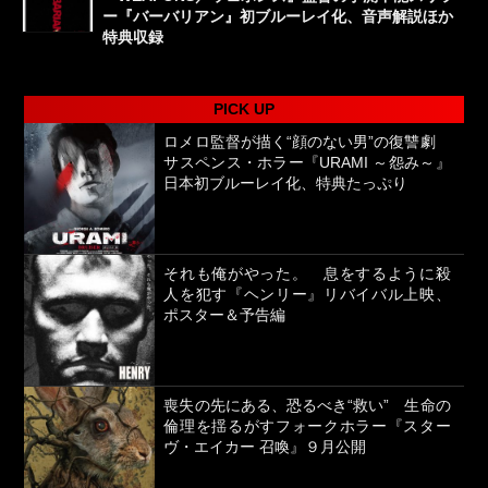
ー『バーバリアン』初ブルーレイ化、音声解説ほか
特典収録
PICK UP
ロメロ監督が描く“顔のない男”の復讐劇
サスペンス・ホラー『URAMI ～怨み～』
日本初ブルーレイ化、特典たっぷり
それも俺がやった。 息をするように殺
人を犯す『ヘンリー』リバイバル上映、
ポスター＆予告編
喪失の先にある、恐るべき“救い” 生命の
倫理を揺るがすフォークホラー『スター
ヴ・エイカー 召喚』９月公開