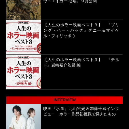
ヴ・エイカー 召喚』９月公開
【人生のホラー映画ベスト３】 『ブリ
ング・ハー・バック』ダニー＆マイケ
ル・フィリッポウ
【人生のホラー映画ベスト３】 『チル
ド』岩崎裕介監督 編
INTERVIEW
映画『氷血』北山宏光＆加藤千尋インタ
ビュー ホラー作品初挑戦で見えたもの