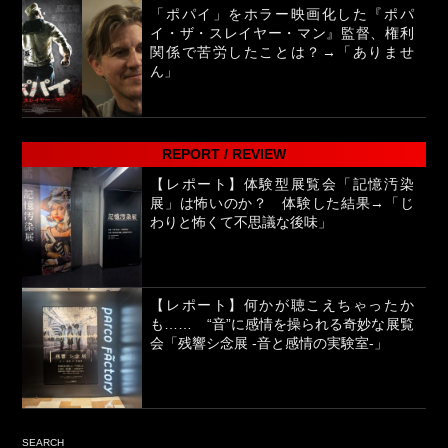
「ポパイ」をホラー映画化した『ポパ
イ・ザ・スレイヤー・マン』監督、権利
関係で苦労したことは？→「ありませ
ん」
REPORT / REVIEW
【レポート】体験型展覧会「記憶汚染
展」は怖いのか？ 体験した結果→「じ
わりと怖くて不思議な後味」
【レポート】何かが聴こえちゃったか
も…… “音”に感情を操られる奇妙な展覧
会「残響シ念展 -⾳と感情の実験室-」
SEARCH