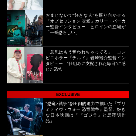
おまじないで“好きな人”を振り向かせる
『オブセッション 災愛』カリー・バーカ
ー監督インタビュー ヒロインの立場が
「一番恐ろしい」
「意思はもう奪われちゃってる」 コン
ビニホラー『チルド』岩崎裕介監督イン
タビュー “仕組みに支配された毎日”に感
じた恐怖
EXCLUSIVE
“恐竜×戦争”を圧倒的迫力で描いた『プリ
ミティヴ・ウォー 恐竜戦争』監督、好き
な日本映画は「『ゴジラ』と黒澤明作
品」