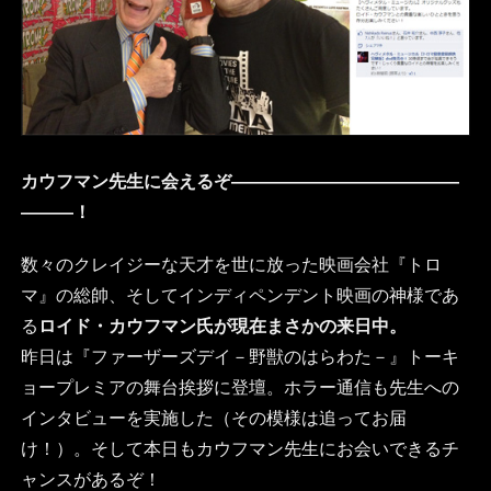
カウフマン先生に会えるぞ―――――――――――――
―――！
数々のクレイジーな天才を世に放った映画会社『トロ
マ』の総帥、そしてインディペンデント映画の神様であ
る
ロイド・カウフマン氏が現在まさかの来日中。
昨日は『ファーザーズデイ－野獣のはらわた－』トーキ
ョープレミアの舞台挨拶に登壇。ホラー通信も先生への
インタビューを実施した（その模様は追ってお届
け！）。そして本日もカウフマン先生にお会いできるチ
ャンスがあるぞ！