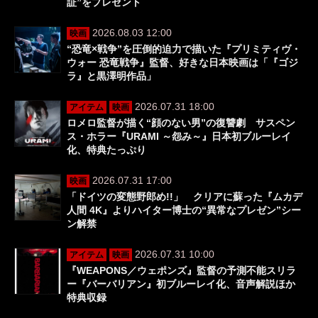
証”をプレゼント
2026.08.03 12:00
映画
“恐竜×戦争”を圧倒的迫力で描いた『プリミティヴ・
ウォー 恐竜戦争』監督、好きな日本映画は「『ゴジ
ラ』と黒澤明作品」
2026.07.31 18:00
アイテム
映画
ロメロ監督が描く“顔のない男”の復讐劇 サスペン
ス・ホラー『URAMI ～怨み～』日本初ブルーレイ
化、特典たっぷり
2026.07.31 17:00
映画
「ドイツの変態野郎め!!」 クリアに蘇った『ムカデ
人間 4K』よりハイター博士の“異常なプレゼン”シー
ン解禁
2026.07.31 10:00
アイテム
映画
『WEAPONS／ウェポンズ』監督の予測不能スリラ
ー『バーバリアン』初ブルーレイ化、音声解説ほか
特典収録