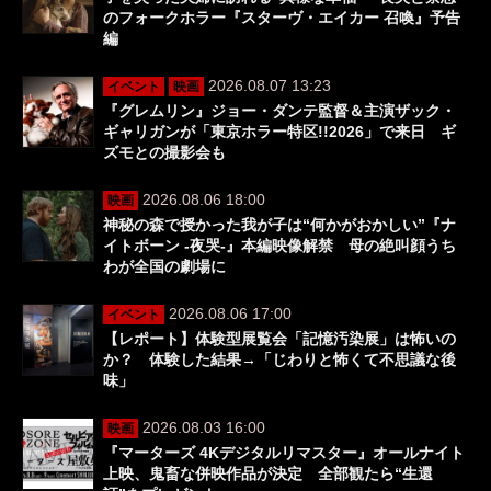
のフォークホラー『スターヴ・エイカー 召喚』予告
編
2026.08.07 13:23
イベント
映画
『グレムリン』ジョー・ダンテ監督＆主演ザック・
ギャリガンが「東京ホラー特区!!2026」で来日 ギ
ズモとの撮影会も
2026.08.06 18:00
映画
神秘の森で授かった我が子は“何かがおかしい”『ナ
イトボーン -夜哭-』本編映像解禁 母の絶叫顔うち
わが全国の劇場に
2026.08.06 17:00
イベント
【レポート】体験型展覧会「記憶汚染展」は怖いの
か？ 体験した結果→「じわりと怖くて不思議な後
味」
2026.08.03 16:00
映画
『マーターズ 4Kデジタルリマスター』オールナイト
上映、鬼畜な併映作品が決定 全部観たら“生還