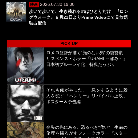
2026.07.30 19:00
映画
歩いて歩いて、生き残れるのはひとりだけ 『ロン
グウォーク』８月21日よりPrime Videoにて見放題
独占配信
PICK UP
ロメロ監督が描く“顔のない男”の復讐劇
サスペンス・ホラー『URAMI ～怨み～』
日本初ブルーレイ化、特典たっぷり
それも俺がやった。 息をするように殺
人を犯す『ヘンリー』リバイバル上映、
ポスター＆予告編
喪失の先にある、恐るべき“救い” 生命の
倫理を揺るがすフォークホラー『スター