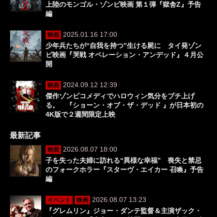
上陸のモンゴル・ゾンビ映画 第１弾『獄舎Z』予告
編
2025.01.16 17:00
映画
少年兵たちが“自我を持つ”生ける屍に タイ発ゾン
ビ映画『哭戦 オペレーション・アンデッド』４月公
開
2024.09.12 12:39
映画
傑作ゾンビコメディでハロウィン気分をブチ上げ
る。 『ショーン・オブ・ザ・デッド 』が日本初の
4K版で２週間限定上映
最新記事
2026.08.07 18:00
映画
子を失った夫婦に訪れる“異様な幸福” 喪失と禁忌
のフォークホラー『スターヴ・エイカー 召喚』予告
編
2026.08.07 13:23
イベント
映画
『グレムリン』ジョー・ダンテ監督＆主演ザック・