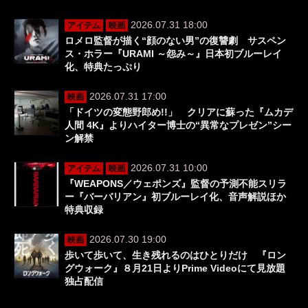
2026.07.31 18:00
アイテム
映画
ロメロ監督が描く“顔のない男”の復讐劇 サスペン
ス・ホラー『URAMI ～怨み～』日本初ブルーレイ
化、特典たっぷり
2026.07.31 17:00
映画
「ドイツの変態野郎め!!」 クリアに蘇った『ムカデ
人間 4K』よりハイター博士の“異常なプレゼン”シー
ン解禁
2026.07.31 10:00
アイテム
映画
『WEAPONS／ウェポンズ』監督の予測不能スリラ
ー『バーバリアン』初ブルーレイ化、音声解説ほか
特典収録
2026.07.30 19:00
映画
歩いて歩いて、生き残れるのはひとりだけ 『ロン
グウォーク』８月21日よりPrime Videoにて見放題
独占配信