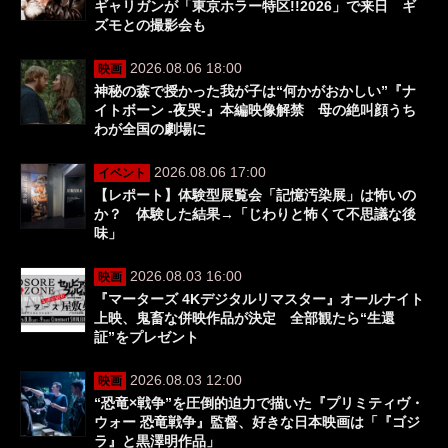
ギャリガンが「東京ホラー特区!!2026」で来日 ギ
ズモとの撮影会も
2026.08.06 18:00
映画
神秘の森で授かった我が子は“何かがおかしい”『ナ
イトボーン -夜哭-』本編映像解禁 母の絶叫顔うち
わが全国の劇場に
2026.08.06 17:00
イベント
【レポート】体験型展覧会「記憶汚染展」は怖いの
か？ 体験した結果→「じわりと怖くて不思議な後
味」
2026.08.03 16:00
映画
『マーターズ 4Kデジタルリマスター』オールナイト
上映、鬼畜な併映作品が決定 全部観たら“生還
証”をプレゼント
2026.08.03 12:00
映画
“恐竜×戦争”を圧倒的迫力で描いた『プリミティヴ・
ウォー 恐竜戦争』監督、好きな日本映画は「『ゴジ
ラ』と黒澤明作品」