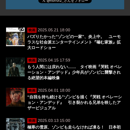
2025.05.21 18:00
映画
バズりたかった“ゾンビの一家”、炎上中。 ユーモ
ラスな社会派エンターテインメント『噛む家族』拡
大ロードショー
2025.04.15 17:59
映画
もう人間には戻れない…… タイ映画『哭戦 オペレ
ーション・アンデッド』少年兵がゾンビに襲撃され
る絶望的本編映像
2025.04.01 18:00
映画
“自我を持ち続ける”ゾンビを描く『哭戦 オペレーシ
ョン・アンデッド』 引き裂かれる兄弟を映したア
ザービジュアル
2025.03.13 15:00
映画
極寒の雪原、ゾンビも走らなければ凍る！ 日本初