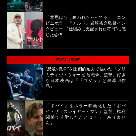
「意思はもう奪われちゃってる」 コン
ビニホラー『チルド』岩崎裕介監督イン
タビュー “仕組みに支配された毎日”に感
じた恐怖
EXCLUSIVE
“恐竜×戦争”を圧倒的迫力で描いた『プリ
ミティヴ・ウォー 恐竜戦争』監督、好き
な日本映画は「『ゴジラ』と黒澤明作
品」
「ポパイ」をホラー映画化した『ポパ
イ・ザ・スレイヤー・マン』監督、権利
関係で苦労したことは？→「ありませ
ん」