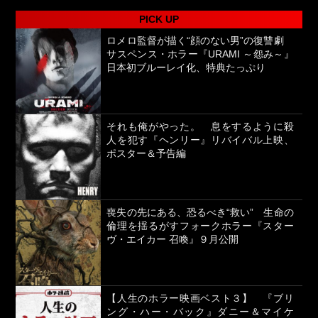
PICK UP
ロメロ監督が描く“顔のない男”の復讐劇
サスペンス・ホラー『URAMI ～怨み～』
日本初ブルーレイ化、特典たっぷり
それも俺がやった。 息をするように殺
人を犯す『ヘンリー』リバイバル上映、
ポスター＆予告編
喪失の先にある、恐るべき“救い” 生命の
倫理を揺るがすフォークホラー『スター
ヴ・エイカー 召喚』９月公開
【人生のホラー映画ベスト３】 『ブリ
ング・ハー・バック』ダニー＆マイケ