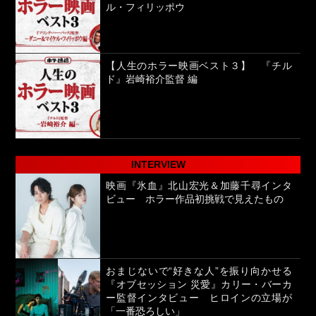
ル・フィリッポウ
【人生のホラー映画ベスト３】 『チル
ド』岩崎裕介監督 編
INTERVIEW
映画『氷血』北山宏光＆加藤千尋インタ
ビュー ホラー作品初挑戦で見えたもの
おまじないで“好きな人”を振り向かせる
『オブセッション 災愛』カリー・バーカ
ー監督インタビュー ヒロインの立場が
「一番恐ろしい」