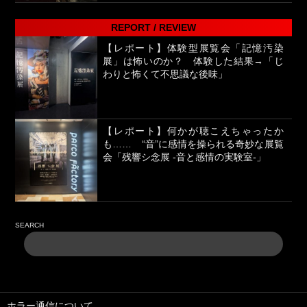
REPORT / REVIEW
【レポート】体験型展覧会「記憶汚染
展」は怖いのか？ 体験した結果→「じ
わりと怖くて不思議な後味」
【レポート】何かが聴こえちゃったか
も…… “音”に感情を操られる奇妙な展覧
会「残響シ念展 -⾳と感情の実験室-」
SEARCH
ホラー通信について