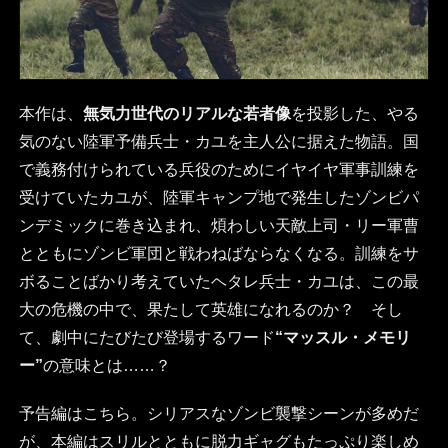
本作は、
無気力世代のリアルな若者像
を投影した、やる
気のない陸軍予備兵士・カユを主人公に据えた物語。国
で義務付けられている兵役のためにイヤイヤ軍事訓練を
受けていたカユが、陸軍キャンプ地で発生したゾンビパ
ンデミックに巻き込まれ、煩わしい天敵上司・リー軍曹
とともにゾンビ軍団と戦わねばならなくなる。訓練をサ
ボることばかり考えていたヘタレ兵士・カユは、この最
大の危機の中で、果たして英雄になれるのか？ そし
て、劇中にたびたび登場するワード
“マッスル・メモリ
ー”
の意味とは……？
予告編はこちら。シリアスなゾンビ襲撃シーンが多めだ
が、本編はスリルとともに脱力ギャグもたっぷり楽しめ