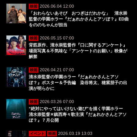
2026.06.04 12:00
映画
「おわらないあそび おつぎはだれかな」 清水崇
監督の学園ホラー『だぁれかさんとアソぼ？』ED曲
をののちゃんが担当
2026.05.15 07:00
映画
背筋原作、清水崇監督作『口に関するアンケート』
場面写真＆不気味な「アンケートのお願い」映像が
解禁
2026.04.21 07:00
映画
清水崇監督の学園ホラー『だぁれかさんとアソ
ぼ？』ポスター＆予告編 染谷将太、穂紫朋子の出
演が明らかに
2026.03.26 07:00
映画
“絶対にやってはいけない遊び”を描く学園ホラー
清水崇監督✕鎮西寿々歌主演『だぁれかさんとアソ
ぼ？』７月公開
2026.03.19 13:03
イベント
映画