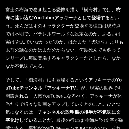
富士の樹海で巻き起こる恐怖を描く『樹海村』では、
樹
海に迷い込むYouTuberアッキーナとして登場する
とい
う。死んだはずのキャラクターが登場する理由は現時点
では不明で、パラレルワールドな設定なのか、あるいは
実は“死んでいなかった”のか、はたまた『犬鳴村』よりも
以前の話なのかはまだ分からない。何度死んでも蘇って
シリーズに毎回登場するキャラクターだとしたら、なか
なか不気味である。
そして、『樹海村』にも登場するというアッキーナの
Yo
uTubeチャンネル「アッキーナTV」
が、現実の世界でも
開設される。人気YouTuberになるべく、アッキーナが体
当たりで様々な動画をアップしていくとのこと。ひとつ
気になるのは、
チャンネルの説明欄の後半が不気味に文
字化けしていることだ。
最後の行には“樹海村”の文字が確
認できる。平和なYouTubeチャンネルになるのか、それ