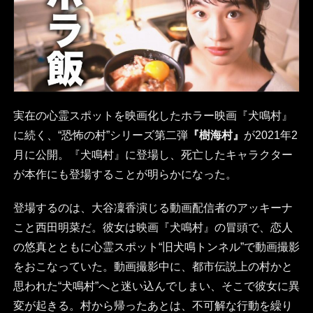
実在の心霊スポットを映画化したホラー映画『犬鳴村』
に続く、“恐怖の村”シリーズ第二弾
『樹海村』
が2021年2
月に公開。『犬鳴村』に登場し、死亡したキャラクター
が本作にも登場することが明らかになった。
登場するのは、大谷凜香演じる動画配信者のアッキーナ
こと西田明菜だ。彼女は映画『犬鳴村』の冒頭で、恋人
の悠真とともに心霊スポット“旧犬鳴トンネル”で動画撮影
をおこなっていた。動画撮影中に、都市伝説上の村かと
思われた“犬鳴村”へと迷い込んでしまい、そこで彼女に異
変が起きる。村から帰ったあとは、不可解な行動を繰り