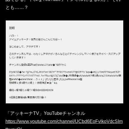
とも……？
「アッキーナTV」YouTubeチャンネル
https://www.youtube.com/channel/UCbd6EoFvlkoVdcSIm