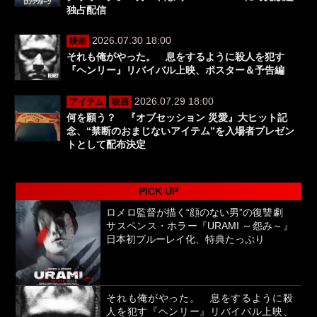
独占配信
2026.07.30 18:00
映画
それも俺がやった。 息をするように殺人を犯す
『ヘンリー』リバイバル上映、ポスター＆予告編
2026.07.29 18:00
アイテム
映画
何を願う？ 『オブセッション 災愛』大ヒット記
念、“禁断のおまじないアイテム”を入場者プレゼン
トとして配布決定
PICK UP
ロメロ監督が描く“顔のない男”の復讐劇
サスペンス・ホラー『URAMI ～怨み～』
日本初ブルーレイ化、特典たっぷり
それも俺がやった。 息をするように殺
人を犯す『ヘンリー』リバイバル上映、