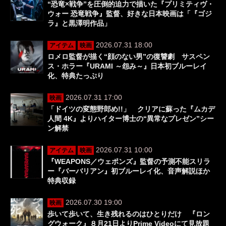
“恐竜×戦争”を圧倒的迫力で描いた『プリミティヴ・
ウォー 恐竜戦争』監督、好きな日本映画は「『ゴジ
ラ』と黒澤明作品」
2026.07.31 18:00
アイテム
映画
ロメロ監督が描く“顔のない男”の復讐劇 サスペン
ス・ホラー『URAMI ～怨み～』日本初ブルーレイ
化、特典たっぷり
2026.07.31 17:00
映画
「ドイツの変態野郎め!!」 クリアに蘇った『ムカデ
人間 4K』よりハイター博士の“異常なプレゼン”シー
ン解禁
2026.07.31 10:00
アイテム
映画
『WEAPONS／ウェポンズ』監督の予測不能スリラ
ー『バーバリアン』初ブルーレイ化、音声解説ほか
特典収録
2026.07.30 19:00
映画
歩いて歩いて、生き残れるのはひとりだけ 『ロン
グウォーク』８月21日よりPrime Videoにて見放題