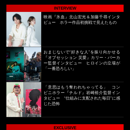
INTERVIEW
映画『氷血』北山宏光＆加藤千尋インタ
ビュー ホラー作品初挑戦で見えたもの
おまじないで“好きな人”を振り向かせる
『オブセッション 災愛』カリー・バーカ
ー監督インタビュー ヒロインの立場が
「一番恐ろしい」
「意思はもう奪われちゃってる」 コン
ビニホラー『チルド』岩崎裕介監督イン
タビュー “仕組みに支配された毎日”に感
じた恐怖
EXCLUSIVE