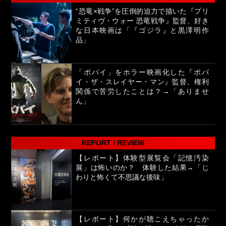
“恐竜×戦争”を圧倒的迫力で描いた『プリ
ミティヴ・ウォー 恐竜戦争』監督、好き
な日本映画は「『ゴジラ』と黒澤明作
品」
「ポパイ」をホラー映画化した『ポパ
イ・ザ・スレイヤー・マン』監督、権利
関係で苦労したことは？→「ありませ
ん」
REPORT / REVIEW
【レポート】体験型展覧会「記憶汚染
展」は怖いのか？ 体験した結果→「じ
わりと怖くて不思議な後味」
【レポート】何かが聴こえちゃったか