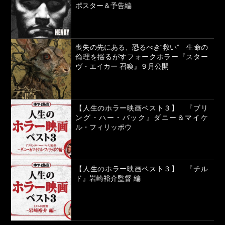
ポスター＆予告編
喪失の先にある、恐るべき“救い” 生命の
倫理を揺るがすフォークホラー『スター
ヴ・エイカー 召喚』９月公開
【人生のホラー映画ベスト３】 『ブリ
ング・ハー・バック』ダニー＆マイケ
ル・フィリッポウ
【人生のホラー映画ベスト３】 『チル
ド』岩崎裕介監督 編