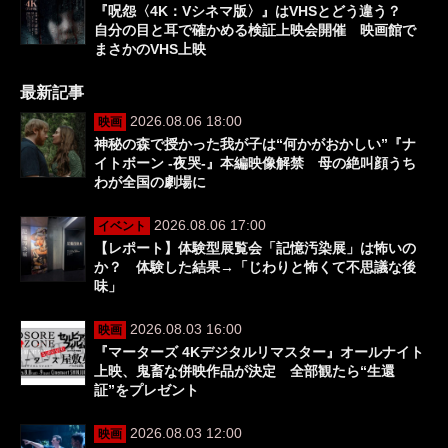
『呪怨〈4K：Vシネマ版〉』はVHSとどう違う？
自分の目と耳で確かめる検証上映会開催 映画館で
まさかのVHS上映
最新記事
2026.08.06 18:00
映画
神秘の森で授かった我が子は“何かがおかしい”『ナ
イトボーン -夜哭-』本編映像解禁 母の絶叫顔うち
わが全国の劇場に
2026.08.06 17:00
イベント
【レポート】体験型展覧会「記憶汚染展」は怖いの
か？ 体験した結果→「じわりと怖くて不思議な後
味」
2026.08.03 16:00
映画
『マーターズ 4Kデジタルリマスター』オールナイト
上映、鬼畜な併映作品が決定 全部観たら“生還
証”をプレゼント
2026.08.03 12:00
映画